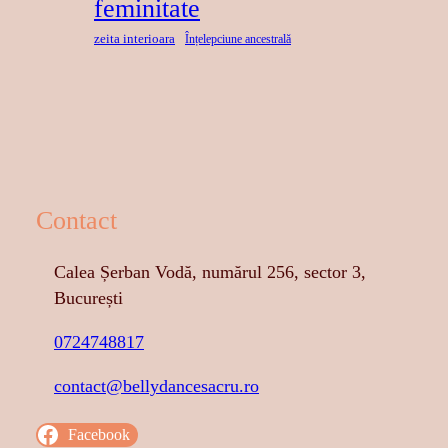
feminitate
zeita interioara
Înțelepciune ancestrală
Contact
Calea Șerban Vodă, numărul 256, sector 3,
București
0724748817
contact@bellydancesacru.ro
Facebook