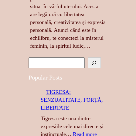
situat în vârful uterului. Acesta
are legătură cu libertatea
personală, creativitatea și expresia
personală. Atunci când este în
echilibru, te conectezi la misterul
feminin, la spiritul ludic,…
S
e
a
Popular Posts
r
TIGRESA:
c
SENZUALITATE, FORȚĂ,
h
LIBERTATE
Tigresa este una dintre
expresiile cele mai directe și
:
instinctuale…
Read more