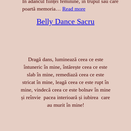
R
În adâncul ființei feminine, în trupul său care
E
:
poartă memoria…
Read more
S
A
Belly Dance Sacru
A
T
:
I
S
N
E
G
N
E
Dragă dans, luminează ceea ce este
Z
R
întuneric în mine, întărește ceea ce este
U
E
slab în mine, remediază ceea ce este
A
A
stricat în mine, leagă ceea ce este rupt în
L
S
mine, vindecă ceea ce este bolnav în mine
I
T
și reînvie pacea interioară și iubirea care
T
Ă
au murit în mine!
A
R
T
I
E
I
,
D