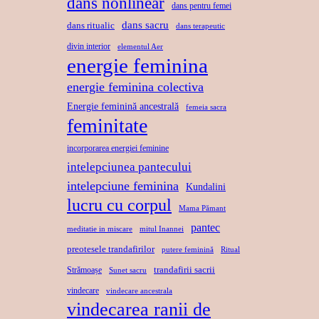
dans nonlinear
dans pentru femei
dans sacru
dans ritualic
dans terapeutic
divin interior
elementul Aer
energie feminina
energie feminina colectiva
Energie feminină ancestrală
femeia sacra
feminitate
incorporarea energiei feminine
intelepciunea pantecului
intelepciune feminina
Kundalini
lucru cu corpul
Mama Pămant
pantec
meditatie in miscare
mitul Inannei
preotesele trandafirilor
putere feminină
Ritual
trandafirii sacrii
Strămoașe
Sunet sacru
vindecare
vindecare ancestrala
vindecarea ranii de