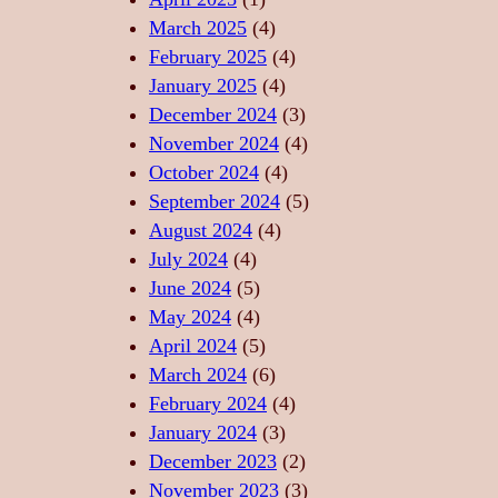
A
Ă
A
March 2025
(4)
T
R
–
February 2025
(4)
E
I
S
January 2025
(4)
,
I
U
December 2024
(3)
F
D
F
November 2024
(4)
O
E
L
October 2024
(4)
R
R
E
September 2024
(5)
Ț
E
T
August 2024
(4)
Ă
L
U
July 2024
(4)
,
A
L
June 2024
(5)
L
X
D
May 2024
(4)
I
A
A
April 2024
(5)
B
R
N
March 2024
(6)
E
E
S
February 2024
(4)
R
P
U
January 2024
(3)
T
R
L
December 2023
(2)
A
I
U
November 2023
(3)