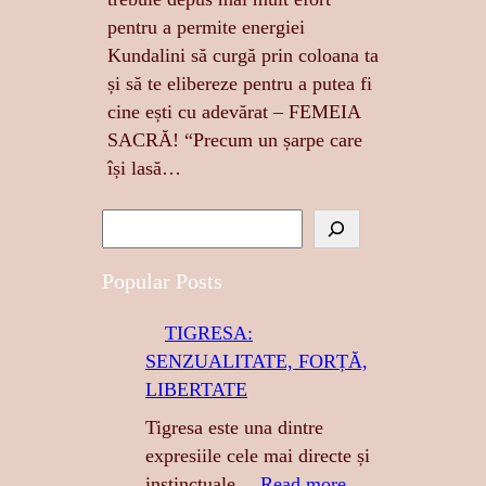
pentru a permite energiei
Kundalini să curgă prin coloana ta
și să te elibereze pentru a putea fi
cine ești cu adevărat – FEMEIA
SACRĂ! “Precum un șarpe care
își lasă…
S
e
a
Popular Posts
r
TIGRESA:
c
SENZUALITATE, FORȚĂ,
h
LIBERTATE
Tigresa este una dintre
expresiile cele mai directe și
:
instinctuale…
Read more