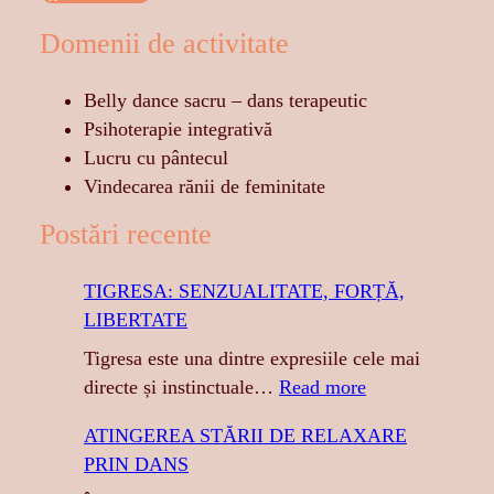
Domenii de activitate
Belly dance sacru – dans terapeutic
Psihoterapie integrativă
Lucru cu pântecul
Vindecarea rănii de feminitate
Postări recente
TIGRESA: SENZUALITATE, FORȚĂ,
LIBERTATE
Tigresa este una dintre expresiile cele mai
:
directe și instinctuale…
Read more
T
ATINGEREA STĂRII DE RELAXARE
I
PRIN DANS
G