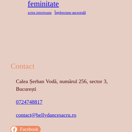
feminitate
zeita interioara
Înțelepciune ancestrală
Contact
Calea Șerban Vodă, numărul 256, sector 3,
București
0724748817
contact@bellydancesacru.ro
Facebook