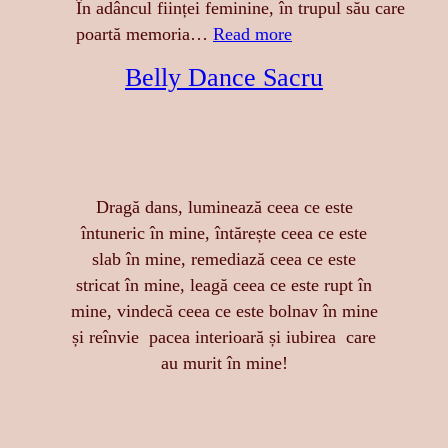
R
În adâncul ființei feminine, în trupul său care
E
:
poartă memoria…
Read more
S
A
Belly Dance Sacru
A
T
:
I
S
N
E
G
N
E
Dragă dans, luminează ceea ce este
Z
R
întuneric în mine, întărește ceea ce este
U
E
slab în mine, remediază ceea ce este
A
A
stricat în mine, leagă ceea ce este rupt în
L
S
mine, vindecă ceea ce este bolnav în mine
I
T
și reînvie pacea interioară și iubirea care
T
Ă
au murit în mine!
A
R
T
I
E
I