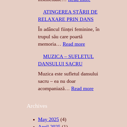
T
ATINGEREA STĂRII DE
I
RELAXARE PRIN DANS
G
R
În adâncul ființei feminine, în
E
trupul său care poartă
S
:
memoria…
Read more
A
A
MUZICA – SUFLETUL
:
T
DANSULUI SACRU
S
I
E
N
Muzica este sufletul dansului
N
G
sacru – ea nu doar
Z
E
:
acompaniază…
Read more
U
R
M
A
E
U
Archives
L
A
Z
I
S
I
May 2025
(4)
T
T
C
April 2025
(1)