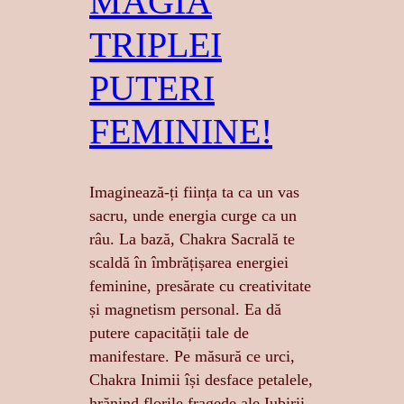
MAGIA
TRIPLEI
PUTERI
FEMININE!
Imaginează-ți ființa ta ca un vas
sacru, unde energia curge ca un
râu. La bază, Chakra Sacrală te
scaldă în îmbrățișarea energiei
feminine, presărate cu creativitate
și magnetism personal. Ea dă
putere capacității tale de
manifestare. Pe măsură ce urci,
Chakra Inimii își desface petalele,
hrănind florile fragede ale Iubirii