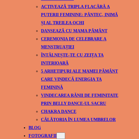
ACTIVEAZĂ TRIPLA FLACĂRĂ A
PUTERII FEMININE: PÂNTEC, INIMĂ
ȘI AL TREILEA OCHI
DANSEAZĂ CU MAMA PĂMÂNT
CEREMONIA DE CELEBRARE A
MENSTRUAȚIEI
ÎNTĂLNEȘTE-TE CU ZEIȚA TA
INTERIOARĂ
5 ARHETIPURI ALE MAMEI PĂMÂNT
CARE VINDECĂ ENERGIA TA
FEMININĂ
VINDECAREA RĂNII DE FEMINITATE
PRIN BELLY DANCE-UL SACRU
CHAKRA DANCE
CĂLĂTORIA ÎN LUMEA UMBRELOR
BLOG
FOTOGRAFII