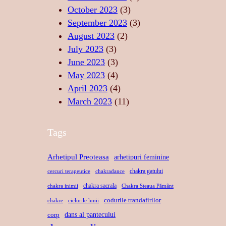
T
N
I
October 2023
(3)
E
D
S
September 2023
(3)
A
A
August 2023
(2)
N
C
July 2023
(3)
S
R
June 2023
(3)
U
May 2023
(4)
April 2023
(4)
March 2023
(11)
Tags
Arhetipul Preoteasa
arhetipuri feminine
chakra gatului
cercuri terapeutice
chakradance
chakra sacrala
chakra inimii
Chakra Steaua Pământ
codurile trandafirilor
chakre
ciclurile lunii
dans al pantecului
corp