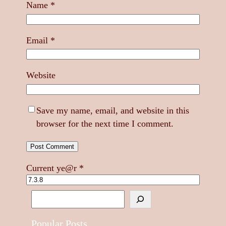
Name
*
Email
*
Website
Save my name, email, and website in this
browser for the next time I comment.
Current ye@r
*
S
e
a
Popular Posts