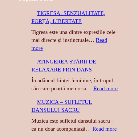
r
TIGRESA: SENZUALITATE,
c
FORȚĂ, LIBERTATE
h
Tigresa este una dintre expresiile cele
mai directe și instinctuale…
Read
:
more
T
ATINGEREA STĂRII DE
I
RELAXARE PRIN DANS
G
R
În adâncul ființei feminine, în trupul
E
:
său care poartă memoria…
Read more
S
A
MUZICA – SUFLETUL
A
T
DANSULUI SACRU
:
I
S
N
Muzica este sufletul dansului sacru –
E
G
:
ea nu doar acompaniază…
Read more
N
E
M