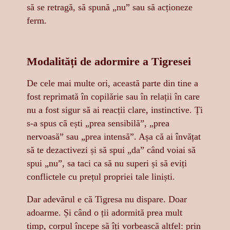
să se retragă, să spună „nu” sau să acționeze
ferm.
Modalități de adormire a Tigresei
De cele mai multe ori, această parte din tine a
fost reprimată în copilărie sau în relații în care
nu a fost sigur să ai reacții clare, instinctive. Ți
s-a spus că ești „prea sensibilă”, „prea
nervoasă” sau „prea intensă”. Așa că ai învățat
să te dezactivezi și să spui „da” când voiai să
spui „nu”, sa taci ca să nu superi și să eviți
conflictele cu prețul propriei tale liniști.
Dar adevărul e că Tigresa nu dispare. Doar
adoarme. Și când o ții adormită prea mult
timp, corpul începe să îți vorbească altfel: prin