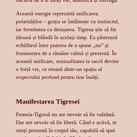
bucuria de a te simți vie, autentică și întreagă.
Această energie reprezintă unificarea
polarităților – grația se întâlnește cu instinctul,
iar fermitatea cu detașarea. Tigresa știe să fie
tăioasă și blândă în același timp. Ea păstrează
echilibrul între puterea de a spune „nu” și
frumusețea de a rămâne calmă și prezentă. În
această unificare, senzualitatea ta sacră devine
o forță vie, ce emană dintr-un spațiu al
respectului profund pentru tine însăți.
Manifestarea Tigresei
Femeia-Tigresă nu are nevoie să fie validată.
Dar are nevoie să fie liberă. Când e activă, te
simți prezentă în corpul tău, capabilă să spui