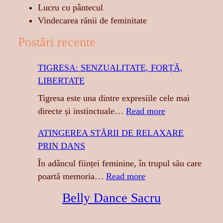
Lucru cu pântecul
Vindecarea rănii de feminitate
Postări recente
TIGRESA: SENZUALITATE, FORȚĂ,
LIBERTATE
Tigresa este una dintre expresiile cele mai
:
directe și instinctuale…
Read more
T
ATINGEREA STĂRII DE RELAXARE
I
PRIN DANS
G
R
În adâncul ființei feminine, în trupul său care
E
:
poartă memoria…
Read more
S
A
Belly Dance Sacru
A
T
:
I