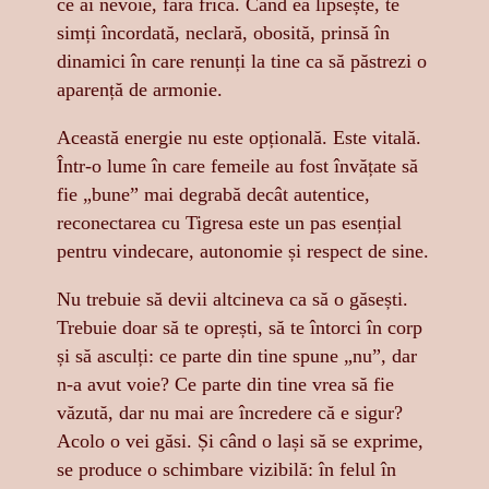
ce ai nevoie, fără frică. Când ea lipsește, te
simți încordată, neclară, obosită, prinsă în
dinamici în care renunți la tine ca să păstrezi o
aparență de armonie.
Această energie nu este opțională. Este vitală.
Într-o lume în care femeile au fost învățate să
fie „bune” mai degrabă decât autentice,
reconectarea cu Tigresa este un pas esențial
pentru vindecare, autonomie și respect de sine.
Nu trebuie să devii altcineva ca să o găsești.
Trebuie doar să te oprești, să te întorci în corp
și să asculți: ce parte din tine spune „nu”, dar
n-a avut voie? Ce parte din tine vrea să fie
văzută, dar nu mai are încredere că e sigur?
Acolo o vei găsi. Și când o lași să se exprime,
se produce o schimbare vizibilă: în felul în