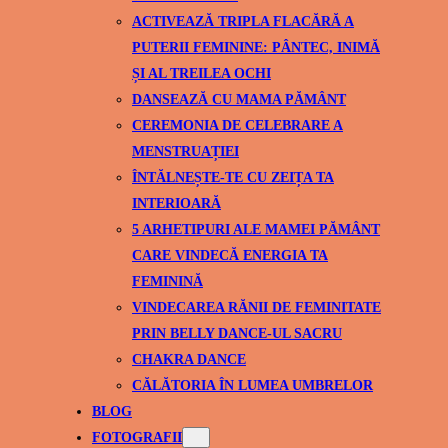
ACTIVEAZĂ TRIPLA FLACĂRĂ A
PUTERII FEMININE: PÂNTEC, INIMĂ
ȘI AL TREILEA OCHI
DANSEAZĂ CU MAMA PĂMÂNT
CEREMONIA DE CELEBRARE A
MENSTRUAȚIEI
ÎNTĂLNEȘTE-TE CU ZEIȚA TA
INTERIOARĂ
5 ARHETIPURI ALE MAMEI PĂMÂNT
CARE VINDECĂ ENERGIA TA
FEMININĂ
VINDECAREA RĂNII DE FEMINITATE
PRIN BELLY DANCE-UL SACRU
CHAKRA DANCE
CĂLĂTORIA ÎN LUMEA UMBRELOR
BLOG
FOTOGRAFII