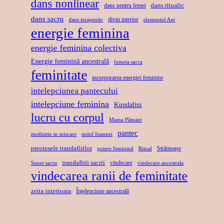
dans nonlinear
I
dans ritualic
dans pentru femei
R
S
dans sacru
B
E
U
divin interior
dans terapeutic
elementul Aer
energie feminina
E
P
L
R
R
U
energie feminina colectiva
T
I
I
Energie feminină ancestrală
femeia sacra
A
N
feminitate
S
incorporarea energiei feminine
T
D
A
intelepciunea pantecului
E
A
C
intelepciune feminina
Kundalini
N
R
lucru cu corpul
Mama Pămant
S
U
pantec
meditatie in miscare
mitul Inannei
preotesele trandafirilor
Strămoașe
putere feminină
Ritual
trandafirii sacrii
vindecare
Sunet sacru
vindecare ancestrala
vindecarea ranii de feminitate
zeita interioara
Înțelepciune ancestrală