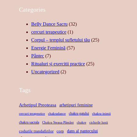
Z
R
U
Categories
U
E
Z
A
A
I
Belly Dance Sacru
(32)
L
S
C
cercuri terapeutice
(1)
I
T
A
Corpul – templul sufletului tău
(25)
T
Ă
–
Energie Feminină
(57)
A
R
S
Pântec
(7)
T
I
U
Ritualuri și exercitii practice
(25)
E
I
F
Uncategorized
(2)
,
D
L
F
E
E
Tags
O
R
T
R
E
U
Arhetipul Preoteasa
arhetipuri feminine
Ț
L
L
chakra gatului
cercuri terapeutice
chakradance
chakra inimii
Ă
A
D
chakra sacrala
Chakra Steaua Pământ
chakre
ciclurile lunii
,
X
A
dans al pantecului
codurile trandafirilor
corp
L
A
N