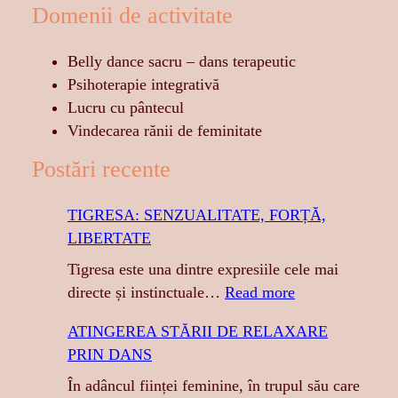
Domenii de activitate
Belly dance sacru – dans terapeutic
Psihoterapie integrativă
Lucru cu pântecul
Vindecarea rănii de feminitate
Postări recente
TIGRESA: SENZUALITATE, FORȚĂ,
LIBERTATE
Tigresa este una dintre expresiile cele mai
:
directe și instinctuale…
Read more
T
ATINGEREA STĂRII DE RELAXARE
I
PRIN DANS
G
R
În adâncul ființei feminine, în trupul său care