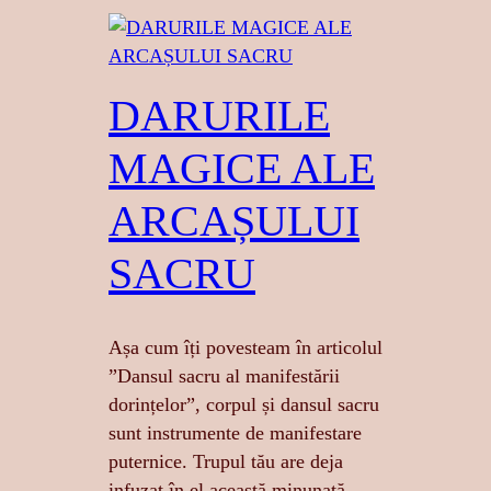
DARURILE
MAGICE ALE
ARCAȘULUI
SACRU
Așa cum îți povesteam în articolul
”Dansul sacru al manifestării
dorințelor”, corpul și dansul sacru
sunt instrumente de manifestare
puternice. Trupul tău are deja
infuzat în el această minunată