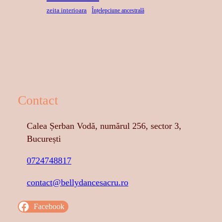
zeita interioara
Înțelepciune ancestrală
Contact
Calea Șerban Vodă, numărul 256, sector 3,
București
0724748817
contact@bellydancesacru.ro
Facebook