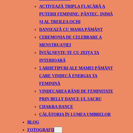
ACTIVEAZĂ TRIPLA FLACĂRĂ A
PUTERII FEMININE: PÂNTEC, INIMĂ
ȘI AL TREILEA OCHI
DANSEAZĂ CU MAMA PĂMÂNT
CEREMONIA DE CELEBRARE A
MENSTRUAȚIEI
ÎNTĂLNEȘTE-TE CU ZEIȚA TA
INTERIOARĂ
5 ARHETIPURI ALE MAMEI PĂMÂNT
CARE VINDECĂ ENERGIA TA
FEMININĂ
VINDECAREA RĂNII DE FEMINITATE
PRIN BELLY DANCE-UL SACRU
CHAKRA DANCE
CĂLĂTORIA ÎN LUMEA UMBRELOR
BLOG
FOTOGRAFII