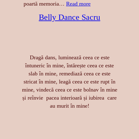
E
:
poartă memoria…
Read more
S
A
Belly Dance Sacru
A
T
:
I
S
N
E
G
N
E
Dragă dans, luminează ceea ce este
Z
R
întuneric în mine, întărește ceea ce este
U
E
slab în mine, remediază ceea ce este
A
A
stricat în mine, leagă ceea ce este rupt în
L
S
mine, vindecă ceea ce este bolnav în mine
I
T
și reînvie pacea interioară și iubirea care
T
Ă
au murit în mine!
A
R
T
I
E
I
,
D