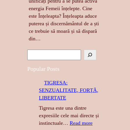
unificați pentru a se putea activa
energia Femeii înțelepte. Cine
este Înțeleapta? Înțeleapta aduce
puterea și discernământul de a ști
ce trebuie să moară și să dispară
din…
S
e
a
Popular Posts
r
TIGRESA:
c
SENZUALITATE, FORȚĂ,
h
LIBERTATE
Tigresa este una dintre
expresiile cele mai directe și
:
instinctuale…
Read more