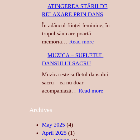
T
ATINGEREA STĂRII DE
I
RELAXARE PRIN DANS
G
R
În adâncul ființei feminine, în
E
trupul său care poartă
S
:
memoria…
Read more
A
A
MUZICA – SUFLETUL
:
T
DANSULUI SACRU
S
I
E
N
Muzica este sufletul dansului
N
G
sacru – ea nu doar
Z
E
:
acompaniază…
Read more
U
R
M
A
E
U
Archives
L
A
Z
I
S
I
May 2025
(4)
T
T
C
April 2025
(1)
A
Ă
A