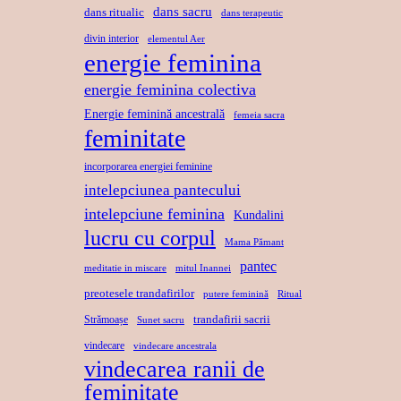
dans sacru
dans ritualic
dans terapeutic
divin interior
elementul Aer
energie feminina
energie feminina colectiva
Energie feminină ancestrală
femeia sacra
feminitate
incorporarea energiei feminine
intelepciunea pantecului
intelepciune feminina
Kundalini
lucru cu corpul
Mama Pămant
pantec
meditatie in miscare
mitul Inannei
preotesele trandafirilor
putere feminină
Ritual
trandafirii sacrii
Strămoașe
Sunet sacru
vindecare
vindecare ancestrala
vindecarea ranii de
feminitate