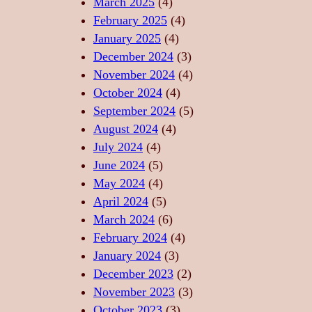
March 2025
(4)
T
R
–
February 2025
(4)
E
I
S
January 2025
(4)
,
I
U
December 2024
(3)
F
D
F
November 2024
(4)
O
E
L
October 2024
(4)
R
R
E
September 2024
(5)
Ț
E
T
August 2024
(4)
Ă
L
U
July 2024
(4)
,
A
L
June 2024
(5)
L
X
D
May 2024
(4)
I
A
A
April 2024
(5)
B
R
N
March 2024
(6)
E
E
S
February 2024
(4)
R
P
U
January 2024
(3)
T
R
L
December 2023
(2)
A
I
U
November 2023
(3)
T
N
I
October 2023
(3)