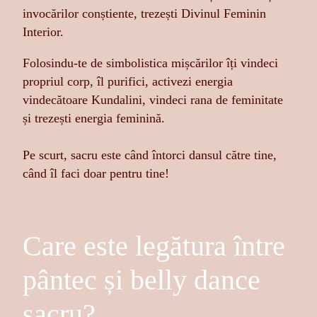
invocărilor conștiente, trezești Divinul Feminin
Interior.
Folosindu-te de simbolistica mișcărilor îți vindeci
propriul corp, îl purifici, activezi energia
vindecătoare Kundalini, vindeci rana de feminitate
și trezești energia feminină.
Pe scurt, sacru este când întorci dansul către tine,
când îl faci doar pentru tine!
Care este legătura între
pântec și belly dance
sacru?