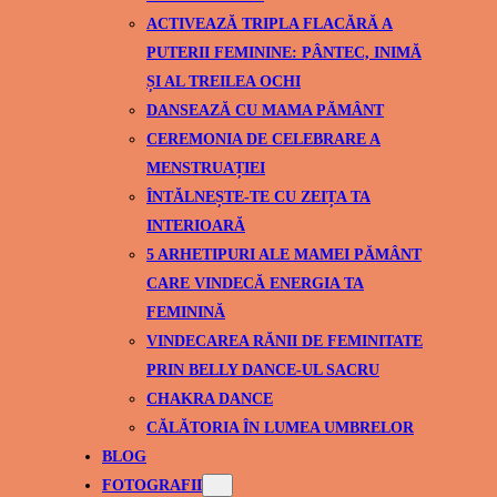
ACTIVEAZĂ TRIPLA FLACĂRĂ A
PUTERII FEMININE: PÂNTEC, INIMĂ
ȘI AL TREILEA OCHI
DANSEAZĂ CU MAMA PĂMÂNT
CEREMONIA DE CELEBRARE A
MENSTRUAȚIEI
ÎNTĂLNEȘTE-TE CU ZEIȚA TA
INTERIOARĂ
5 ARHETIPURI ALE MAMEI PĂMÂNT
CARE VINDECĂ ENERGIA TA
FEMININĂ
VINDECAREA RĂNII DE FEMINITATE
PRIN BELLY DANCE-UL SACRU
CHAKRA DANCE
CĂLĂTORIA ÎN LUMEA UMBRELOR
BLOG
FOTOGRAFII