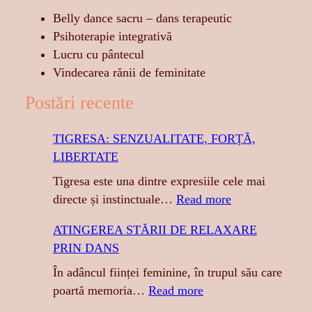
Belly dance sacru – dans terapeutic
Psihoterapie integrativă
Lucru cu pântecul
Vindecarea rănii de feminitate
Postări recente
TIGRESA: SENZUALITATE, FORȚĂ,
LIBERTATE
Tigresa este una dintre expresiile cele mai
:
directe și instinctuale…
Read more
T
ATINGEREA STĂRII DE RELAXARE
I
PRIN DANS
G
R
În adâncul ființei feminine, în trupul său care
E
:
poartă memoria…
Read more
S
A