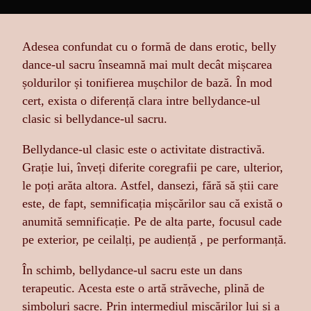
Adesea confundat cu o formă de dans erotic, belly
dance-ul sacru înseamnă mai mult decât mișcarea
șoldurilor și tonifierea mușchilor de bază. În mod
cert, exista o diferență clara intre bellydance-ul
clasic si bellydance-ul sacru.
Bellydance-ul clasic este o activitate distractivă.
Grație lui, înveți diferite coregrafii pe care, ulterior,
le poți arăta altora. Astfel, dansezi, fără să știi care
este, de fapt, semnificația mișcărilor sau că există o
anumită semnificație. Pe de alta parte, focusul cade
pe exterior, pe ceilalți, pe audiență , pe performanță.
În schimb, bellydance-ul sacru este un dans
terapeutic. Acesta este o artă străveche, plină de
simboluri sacre. Prin intermediul mișcărilor lui și a