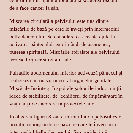
centrul inimii, ajutând totodată la scăderea riscului
de a face cancer la sân.
Mișcarea circulară a pelvisului este una dintre
mișcările de bază pe care le înveți prin intermediul
belly dance-ului. Se consideră că aceasta ajută la
activarea pântecului, exprimând, de asemenea,
puterea spirituală. Mișcările spiralate ale pelvisului
trezesc forța creativității tale.
Pulsațiile abdomenului inferior activează pântecul și
realizează un masaj intern al organelor genitale.
Mișcările înainte și înapoi ale șoldurile induc minții
ideea de stabilitate, de echilibru, de împământare în
viața ta și de ancorare în proiectele tale.
Realizarea figurii 8 sau a infinitului cu pelvisul este
una dintre mișcările de bază pe care le înveti prin
intermediul belly dance-ului. Se consideră că