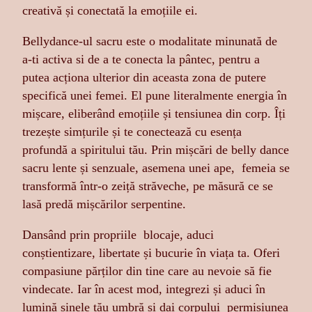
creativă și conectată la emoțiile ei.
Bellydance-ul sacru este o modalitate minunată de
a-ti activa si de a te conecta la pântec, pentru a
putea acționa ulterior din aceasta zona de putere
specifică unei femei. El pune literalmente energia în
mișcare, eliberând emoțiile și tensiunea din corp. Îți
trezește simțurile și te conectează cu esența
profundă a spiritului tău. Prin mișcări de belly dance
sacru lente și senzuale, asemena unei ape, femeia se
transformă într-o zeiță străveche, pe măsură ce se
lasă predă mișcărilor serpentine.
Dansând prin propriile blocaje, aduci
conștientizare, libertate și bucurie în viața ta. Oferi
compasiune părților din tine care au nevoie să fie
vindecate. Iar în acest mod, integrezi și aduci în
lumină sinele tău umbră și dai corpului permisiunea