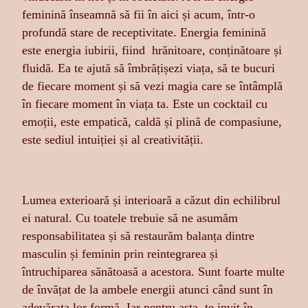
feminină înseamnă să fii în aici și acum, într-o
profundă stare de receptivitate. Energia feminină
este energia iubirii, fiind hrănitoare, conținătoare și
fluidă. Ea te ajută să îmbrățișezi viața, să te bucuri
de fiecare moment și să vezi magia care se întâmplă
în fiecare moment în viața ta. Este un cocktail cu
emoții, este empatică, caldă și plină de compasiune,
este sediul intuiției și al creativității.
Lumea exterioară și interioară a căzut din echilibrul
ei natural. Cu toatele trebuie să ne asumăm
responsabilitatea și să restaurăm balanța dintre
masculin și feminin prin reintegrarea și
întruchiparea sănătoasă a acestora. Sunt foarte multe
de învățat de la ambele energii atunci când sunt în
adevărata lor formă. Iar pentru asta, te invit în