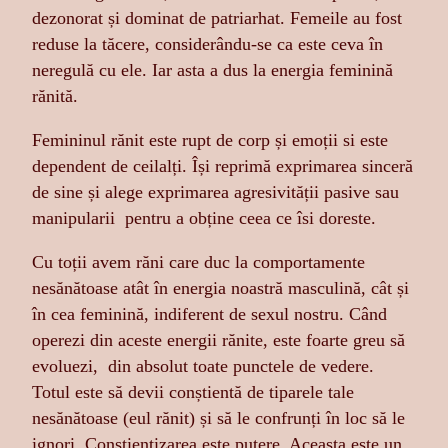
dezonorat și dominat de patriarhat. Femeile au fost
reduse la tăcere, considerându-se ca este ceva în
neregulă cu ele. Iar asta a dus la energia feminină
rănită.
Femininul rănit este rupt de corp și emoții si este
dependent de ceilalți. Își reprimă exprimarea sinceră
de sine și alege exprimarea agresivității pasive sau
manipularii pentru a obține ceea ce îsi doreste.
Cu toții avem răni care duc la comportamente
nesănătoase atât în ​​energia noastră masculină, cât și
în cea feminină, indiferent de sexul nostru. Când
operezi din aceste energii rănite, este foarte greu să
evoluezi, din absolut toate punctele de vedere.
Totul este să devii conștientă de tiparele tale
nesănătoase (eul rănit) și să le confrunți în loc să le
ignori. Conștientizarea este putere. Aceasta este un