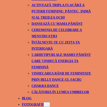
ACTIVEAZĂ TRIPLA FLACĂRĂ A
PUTERII FEMININE: PÂNTEC, INIMĂ
ȘI AL TREILEA OCHI
DANSEAZĂ CU MAMA PĂMÂNT
CEREMONIA DE CELEBRARE A
MENSTRUAȚIEI
ÎNTĂLNEȘTE-TE CU ZEIȚA TA
INTERIOARĂ
5 ARHETIPURI ALE MAMEI PĂMÂNT
CARE VINDECĂ ENERGIA TA
FEMININĂ
VINDECAREA RĂNII DE FEMINITATE
PRIN BELLY DANCE-UL SACRU
CHAKRA DANCE
CĂLĂTORIA ÎN LUMEA UMBRELOR
BLOG
FOTOGRAFII