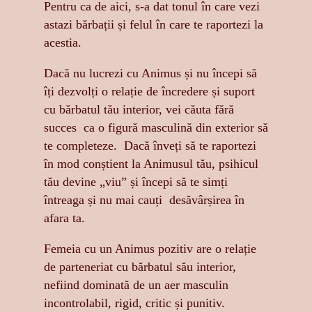
Pentru ca de aici, s-a dat tonul în care vezi
astazi bărbații și felul în care te raportezi la
acestia.
Dacă nu lucrezi cu Animus și nu începi să
îți dezvolți o relație de încredere și suport
cu bărbatul tău interior, vei căuta fără
succes ca o figură masculină din exterior să
te completeze. Dacă înveți să te raportezi
în mod conștient la Animusul tău, psihicul
tău devine „viu” și începi să te simți
întreaga și nu mai cauți desăvârșirea în
afara ta.
Femeia cu un Animus pozitiv are o relație
de parteneriat cu bărbatul său interior,
nefiind dominată de un aer masculin
incontrolabil, rigid, critic și punitiv.