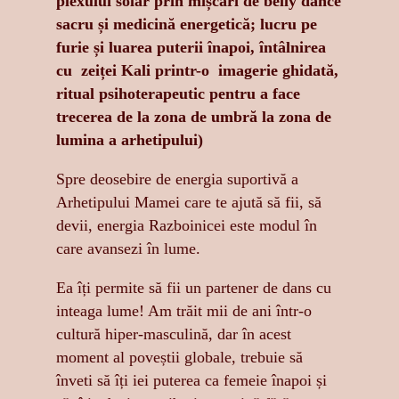
plexului solar prin mișcări de belly dance
sacru și medicină energetică; lucru pe
furie și luarea puterii înapoi, întâlnirea
cu zeiței Kali printr-o imagerie ghidată,
ritual psihoterapeutic pentru a face
trecerea de la zona de umbră la zona de
lumina a arhetipului)
Spre deosebire de energia suportivă a
Arhetipului Mamei care te ajută să fii, să
devii, energia Razboinicei este modul în
care avansezi în lume.
Ea îți permite să fii un partener de dans cu
inteaga lume! Am trăit mii de ani într-o
cultură hiper-masculină, dar în acest
moment al poveștii globale, trebuie să
înveti să îți iei puterea ca femeie înapoi și