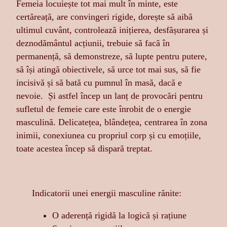
Femeia locuiește tot mai mult în minte, este
certăreață, are convingeri rigide, dorește să aibă
ultimul cuvânt, controlează inițierea, desfășurarea și
deznodământul acțiunii, trebuie să facă în
permanență, să demonstreze, să lupte pentru putere,
să își atingă obiectivele, să urce tot mai sus, să fie
incisivă și să bată cu pumnul în masă, dacă e
nevoie. Și astfel încep un lanț de provocări pentru
sufletul de femeie care este înrobit de o energie
masculină. Delicatețea, blândețea, centrarea în zona
inimii, conexiunea cu propriul corp și cu emoțiile,
toate acestea încep să dispară treptat.
Indicatorii unei energii masculine rănite:
O aderență rigidă la logică și rațiune