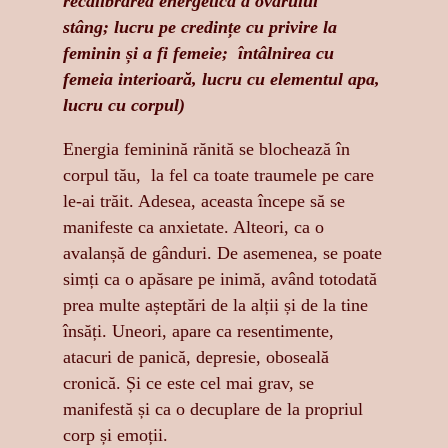
recalibrarea energetică a ovarului
stâng; lucru pe credințe cu privire la
feminin și a fi femeie; întâlnirea cu
femeia interioară, lucru cu elementul apa,
lucru cu corpul)
Energia feminină rănită se blochează în
corpul tău, la fel ca toate traumele pe care
le-ai trăit. Adesea, aceasta începe să se
manifeste ca anxietate. Alteori, ca o
avalanșă de gânduri. De asemenea, se poate
simți ca o apăsare pe inimă, având totodată
prea multe așteptări de la alții și de la tine
însăți. Uneori, apare ca resentimente,
atacuri de panică, depresie, oboseală
cronică. Și ce este cel mai grav, se
manifestă și ca o decuplare de la propriul
corp și emoții.