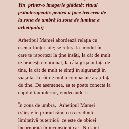
Yin printr-o imagerie ghidată; ritual
psihoterapeutic pentru a face trecerea de
la zona de umbră la zona de lumina a
arhetipului)
Arhetipul Mamei abordează relația cu
esența ființei tale; se referă la modul în
care te raportezi la ține însăți, la cât de mult
te hrăneșți emoțional, la câtă grijă ai față de
tine, la cât de mult te simți în siguranță în
viață ta, la cât de multă compasine arăți față
de tine. De asemenea, ea te poate conecta la
copilul tău interior, vindecandu-l.
În zona de umbra, Arhetipul Mamei
trăiește în primul rând cu o credință
limitativă puternică ce este de obicei
încorporată în inconștient ca: „Nu sunt