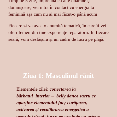
Timp de 5 zile, împreună cu alte doamne și
domnișoare, vei intra în contact cu energia ta
feminină așa cum nu ai mai făcut-o până acum!
Fiecare zi va avea o anumită tematică, în care îi vei
oferi femeii din tine experiențe reparatorii. În fiecare
seară, vom desfășura și un cadru de lucru pe plajă.
Ziua 1: Masculinul rănit
Elementele zilei:
conectarea la
bărbatul interior – belly dance sacru ce
aparține elementului foc; curățarea,
activarea și recalibrarea energetică a
ovarului drept; lucru pe credințe cu privire