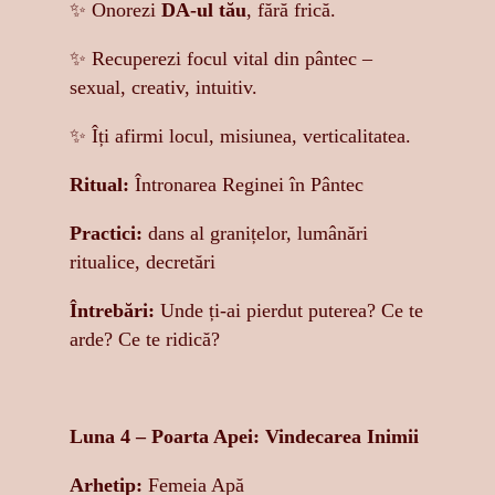
✨ Onorezi
DA-ul tău
, fără frică.
✨ Recuperezi focul vital din pântec –
sexual, creativ, intuitiv.
✨ Îți afirmi locul, misiunea, verticalitatea.
Ritual:
Întronarea Reginei în Pântec
Practici:
dans al granițelor, lumânări
ritualice, decretări
Întrebări:
Unde ți-ai pierdut puterea? Ce te
arde? Ce te ridică?
Luna 4 – Poarta Apei: Vindecarea Inimii
Arhetip:
Femeia Apă