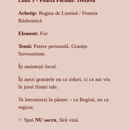
Luna 3 – Poarta Focului: Trezirea
Arhetip:
Regina de Lumină / Femeia
Războinică
Element:
Foc
Temă:
Putere personală. Granițe.
Suveranitate.
Îți amintești focul.
Îți așezi granițele nu ca ziduri, ci ca aur viu
în jurul ființei tale.
Te întronizezi în pântec – ca Regină, nu ca
regizor.
✨ Spui
NU sacru
, fără vină.