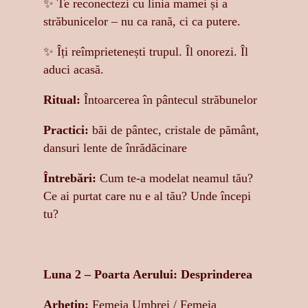
✨ Te reconectezi cu linia mamei și a
străbunicelor – nu ca rană, ci ca putere.
✨ Îți reîmprietenești trupul. Îl onorezi. Îl
aduci acasă.
Ritual:
Întoarcerea în pântecul străbunelor
Practici:
băi de pântec, cristale de pământ,
dansuri lente de înrădăcinare
Întrebări:
Cum te-a modelat neamul tău?
Ce ai purtat care nu e al tău? Unde începi
tu?
Luna 2 – Poarta Aerului: Desprinderea
Arhetip:
Femeia Umbrei / Femeia