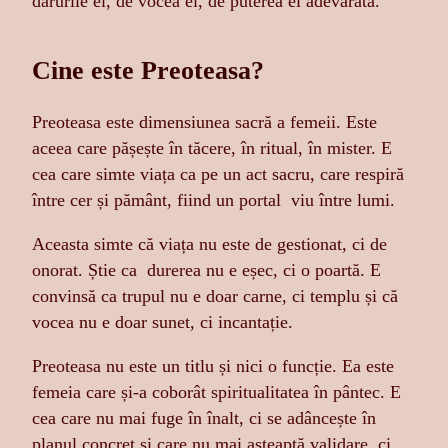
darurile ei, de vocea ei, de puterea ei adevărată.
Cine este Preoteasa?
Preoteasa este dimensiunea sacră a femeii. Este
aceea care pășește în tăcere, în ritual, în mister. E
cea care simte viața ca pe un act sacru, care respiră
între cer și pământ, fiind un portal viu între lumi.
Aceasta simte că viața nu este de gestionat, ci de
onorat. Știe ca durerea nu e eșec, ci o poartă. E
convinsă ca trupul nu e doar carne, ci templu și că
vocea nu e doar sunet, ci incantație.
Preoteasa nu este un titlu și nici o funcție. Ea este
femeia care și-a coborât spiritualitatea în pântec. E
cea care nu mai fuge în înalt, ci se adâncește în
planul concret și care nu mai așteaptă validare, ci