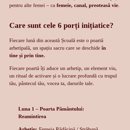
pentru alte femei – ca
femeie, canal, preoteasă vie
.
Care sunt cele 6 porți inițiatice?
Fiecare lună din această Școală este o poartă
arhetipală, un spațiu sacru care se deschide
în
tine și prin tine.
Fiecare poartă îți aduce un arhetip, un element viu,
un ritual de activare și o lucrare profundă cu trupul
tău, pântecul tău, vocea ta, darurile tale.
Luna 1 – Poarta Pământului:
Reamintirea
Arhetip:
Femeia Rădăcină / Străbună