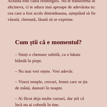
Aceasta este calea reîntregirii. Nu te transformă în
altcineva, ci te aduce mai aproape de adevărata tu:
cea care a fost acolo dintotdeauna, așteptând să fie
văzută, chemată, lăsată să se exprime.
Cum știi că e momentul?
– Simți o chemare subtilă, ca o bătaie
blândă în piept.
– Nu mai vrei rețete. Vrei adevăr.
– Visezi temple, cercuri, femei care se țin
de mână, dansuri în noapte.
– Ai făcut deja multe cursuri, dar știi că
încă nu ai coborât în tine.