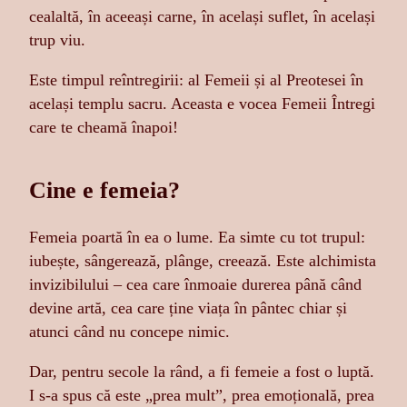
cealaltă, în aceeași carne, în același suflet, în același
trup viu.
Este timpul reîntregirii: al Femeii și al Preotesei în
același templu sacru. Aceasta e vocea Femeii Întregi
care te cheamă înapoi!
Cine e femeia?
Femeia poartă în ea o lume. Ea simte cu tot trupul:
iubește, sângerează, plânge, creează. Este alchimista
invizibilului – cea care înmoaie durerea până când
devine artă, cea care ține viața în pântec chiar și
atunci când nu concepe nimic.
Dar, pentru secole la rând, a fi femeie a fost o luptă.
I s-a spus că este „prea mult”, prea emoțională, prea