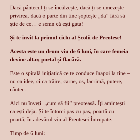
Dacă pântecul ți se încălzește, dacă ți se umezește
privirea, dacă o parte din tine șoptește „da” fără să
știe de ce… e semn că ești gata!
Și te invit la primul ciclu al Școlii de Preotese!
Acesta este un drum viu de 6 luni, în care femeia
devine altar, portal și flacără.
Este o spirală inițiatică ce te conduce înapoi la tine –
nu ca idee, ci ca trăire, carne, os, lacrimă, putere,
cântec.
Aici nu înveți „cum să fii” preoteasă. Îți amintești
ca ești deja. Și te întorci pas cu pas, poartă cu
poartă, în adevărul viu al Preotesei Întrupate.
Timp de 6 luni: