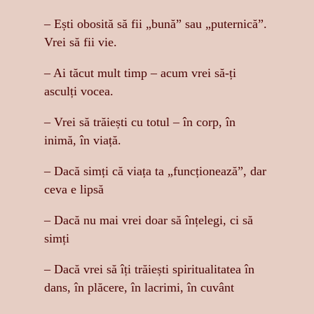
– Ești obosită să fii „bună” sau „puternică”.
Vrei să fii vie.
– Ai tăcut mult timp – acum vrei să-ți
asculți vocea.
– Vrei să trăiești cu totul – în corp, în
inimă, în viață.
– Dacă simți că viața ta „funcționează”, dar
ceva e lipsă
– Dacă nu mai vrei doar să înțelegi, ci să
simți
– Dacă vrei să îți trăiești spiritualitatea în
dans, în plăcere, în lacrimi, în cuvânt