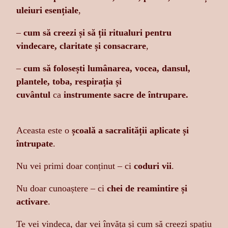
uleiuri esențiale
,
–
cum să creezi și să ții ritualuri pentru
vindecare, claritate și consacrare
,
–
cum să folosești
lumânarea, vocea, dansul,
plantele, toba, respirația și
cuvântul
ca
instrumente sacre de întrupare.
Aceasta este o
școală a sacralității aplicate și
întrupate
.
Nu vei primi doar conținut – ci
coduri vii
.
Nu doar cunoaștere – ci
chei de reamintire și
activare
.
Te vei vindeca, dar vei învăța și cum să creezi spațiu