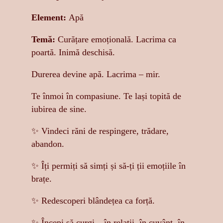
Element:
Apă
Temă:
Curățare emoțională. Lacrima ca
poartă. Inimă deschisă.
Durerea devine apă. Lacrima – mir.
Te înmoi în compasiune. Te lași topită de
iubirea de sine.
✨ Vindeci răni de respingere, trădare,
abandon.
✨ Îți permiți să simți și să-ți ții emoțiile în
brațe.
✨ Redescoperi blândețea ca forță.
✨ Începi să curgi – în relații, în cuvânt, în