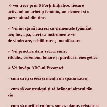
⟡
vei trece prin 6 Porți Inițiatice, fiecare
activând un arhetip feminin, un element și o
parte uitată din tine.
⟡
Vei învăța să lucrezi cu elementele (pământ,
aer, foc, apă, eter)
ca instrumente vii
de
vindecare, echilibrare și manifestare.
⟡
Vei practica dans sacru
,
sunet
ritualic
,
ceremonii lunare
și
purificări energetice.
⟡
Vei învăța ABC-ul Preotesei
:
–
cum să îți creezi și menții un spațiu sacru
,
–
cum să construiești și să hrănești altarul tău
viu
,
–
cum să purifici cu fum, sunet, plante, cristale și