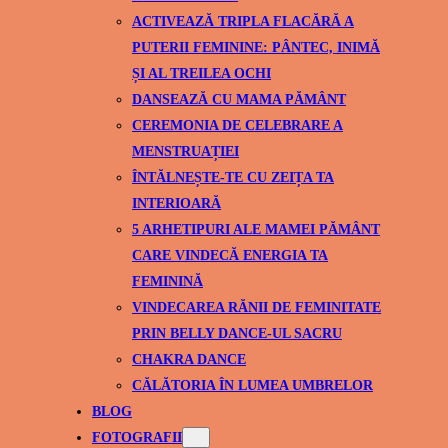
ACTIVEAZĂ TRIPLA FLACĂRĂ A
PUTERII FEMININE: PÂNTEC, INIMĂ
ȘI AL TREILEA OCHI
DANSEAZĂ CU MAMA PĂMÂNT
CEREMONIA DE CELEBRARE A
MENSTRUAȚIEI
ÎNTĂLNEȘTE-TE CU ZEIȚA TA
INTERIOARĂ
5 ARHETIPURI ALE MAMEI PĂMÂNT
CARE VINDECĂ ENERGIA TA
FEMININĂ
VINDECAREA RĂNII DE FEMINITATE
PRIN BELLY DANCE-UL SACRU
CHAKRA DANCE
CĂLĂTORIA ÎN LUMEA UMBRELOR
BLOG
FOTOGRAFII