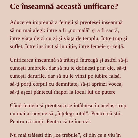
Ce înseamnă această unificare?
Aducerea împreună a femeii și preotesei înseamnă
să nu mai alegi: între a fi „normală” și a fi sacră,
între viața de zi cu zi și viața de templu, între trup și
suflet, între instinct și intuiție, între femeie și zeiță.
Unificarea înseamnă să trăiești întreagă și astfel să-ți
cunoști umbrele, dar să nu te definești prin ele, să-ți
cunoști darurile, dar să nu le vinzi pe iubire falsă,
să-ți porți corpul cu demnitate, să-ți aprinzi vocea,
să-ți așezi pântecul înapoi la locul lui de putere
Când femeia și preoteasa se întâlnesc în același trup,
nu mai ai nevoie să „înțelegi totul”. Pentru că știi.
Pentru că simți. Pentru că te încrezi.
Nu mai trăiești din „ce trebuie”, ci din ce e viu în