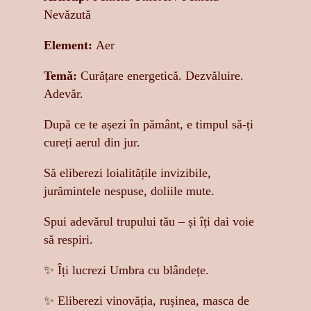
Nevăzută
Element:
Aer
Temă:
Curățare energetică. Dezvăluire.
Adevăr.
După ce te așezi în pământ, e timpul să-ți
cureți aerul din jur.
Să eliberezi loialitățile invizibile,
jurămintele nespuse, doliile mute.
Spui adevărul trupului tău – și îți dai voie
să respiri.
✨ Îți lucrezi Umbra cu blândețe.
✨ Eliberezi vinovăția, rușinea, masca de