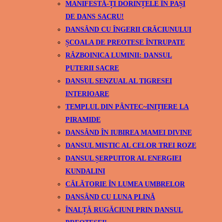
MANIFESTĂ-ȚI DORINȚELE ÎN PAȘI
DE DANS SACRU!
DANSÂND CU ÎNGERII CRĂCIUNULUI
ȘCOALA DE PREOTESE ÎNTRUPATE
RĂZBOINICA LUMINII: DANSUL
PUTERII SACRE
DANSUL SENZUAL AL TIGRESEI
INTERIOARE
TEMPLUL DIN PÂNTEC~INIȚIERE LA
PIRAMIDE
DANSÂND ÎN IUBIREA MAMEI DIVINE
DANSUL MISTIC AL CELOR TREI ROZE
DANSUL ȘERPUITOR AL ENERGIEI
KUNDALINI
CĂLĂTORIE ÎN LUMEA UMBRELOR
DANSÂND CU LUNA PLINĂ
ÎNALȚĂ RUGĂCIUNI PRIN DANSUL