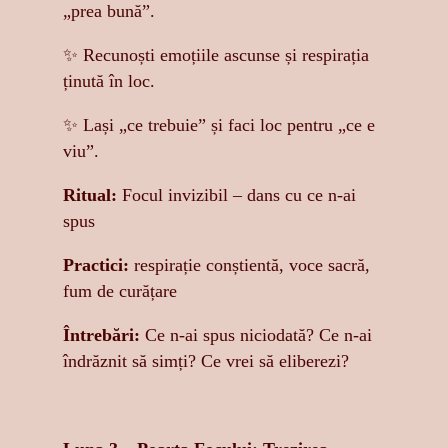
„prea bună”.
✨ Recunoști emoțiile ascunse și respirația
ținută în loc.
✨ Lași „ce trebuie” și faci loc pentru „ce e
viu”.
Ritual:
Focul invizibil – dans cu ce n-ai
spus
Practici:
respirație conștientă, voce sacră,
fum de curățare
Întrebări:
Ce n-ai spus niciodată? Ce n-ai
îndrăznit să simți? Ce vrei să eliberezi?