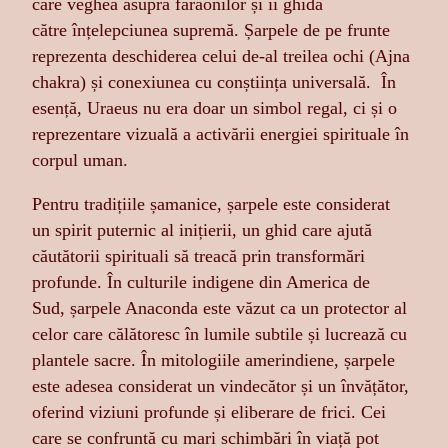
care veghea asupra faraonilor și îi ghida
către înțelepciunea supremă. Șarpele de pe frunte
reprezenta deschiderea celui de-al treilea ochi (Ajna
chakra) și conexiunea cu conștiința universală. În
esență, Uraeus nu era doar un simbol regal, ci și o
reprezentare vizuală a activării energiei spirituale în
corpul uman.
Pentru tradițiile șamanice, șarpele este considerat
un spirit puternic al inițierii, un ghid care ajută
căutătorii spirituali să treacă prin transformări
profunde. În culturile indigene din America de
Sud, șarpele Anaconda este văzut ca un protector al
celor care călătoresc în lumile subtile și lucrează cu
plantele sacre. În mitologiile amerindiene, șarpele
este adesea considerat un vindecător și un învățător,
oferind viziuni profunde și eliberare de frici. Cei
care se confruntă cu mari schimbări în viață pot