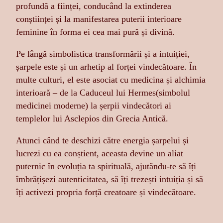
profundă a ființei, conducând la extinderea
conștiinței și la manifestarea puterii interioare
feminine în forma ei cea mai pură și divină.
Pe lângă simbolistica transformării și a intuiției,
șarpele este și un arhetip al forței vindecătoare. În
multe culturi, el este asociat cu medicina și alchimia
interioară – de la Caduceul lui Hermes(simbolul
medicinei moderne) la șerpii vindecători ai
templelor lui Asclepios din Grecia Antică.
Atunci când te deschizi către energia șarpelui și
lucrezi cu ea conștient, aceasta devine un aliat
puternic în evoluția ta spirituală, ajutându-te să îți
îmbrățișezi autenticitatea, să îți trezești intuiția și să
îți activezi propria forță creatoare și vindecătoare.