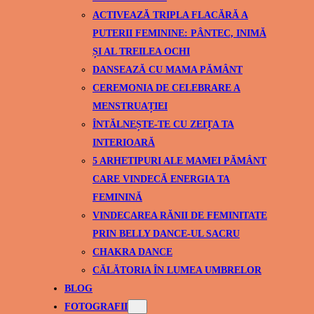
ACTIVEAZĂ TRIPLA FLACĂRĂ A
PUTERII FEMININE: PÂNTEC, INIMĂ
ȘI AL TREILEA OCHI
DANSEAZĂ CU MAMA PĂMÂNT
CEREMONIA DE CELEBRARE A
MENSTRUAȚIEI
ÎNTĂLNEȘTE-TE CU ZEIȚA TA
INTERIOARĂ
5 ARHETIPURI ALE MAMEI PĂMÂNT
CARE VINDECĂ ENERGIA TA
FEMININĂ
VINDECAREA RĂNII DE FEMINITATE
PRIN BELLY DANCE-UL SACRU
CHAKRA DANCE
CĂLĂTORIA ÎN LUMEA UMBRELOR
BLOG
FOTOGRAFII