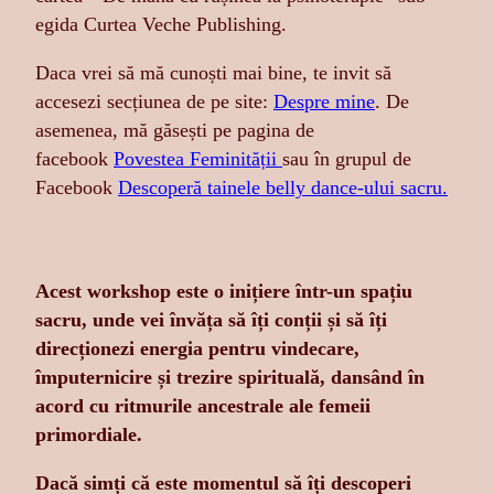
egida Curtea Veche Publishing.
Daca vrei să mă cunoști mai bine, te invit să
accesezi secțiunea de pe site:
Despre mine
. De
asemenea, mă găsești pe pagina de
facebook
Povestea Feminității
sau în grupul de
Facebook
Descoperă tainele belly dance-ului sacru.
Acest workshop este o inițiere într-un spațiu
sacru, unde vei învăța să îți conții și să îți
direcționezi energia pentru vindecare,
împuternicire și trezire spirituală, dansând în
acord cu ritmurile ancestrale ale femeii
primordiale.
Dacă simți că este momentul să îți descoperi