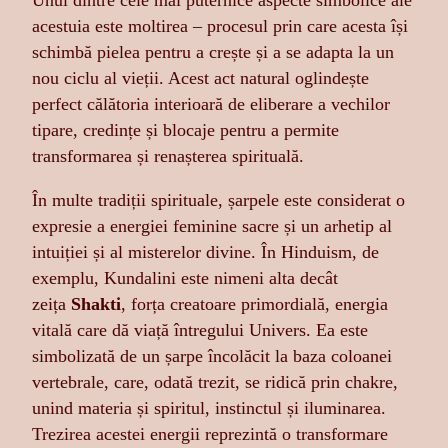
Unul dintre cele mai puternice aspecte simbolice ale
acestuia este moltirea – procesul prin care acesta își
schimbă pielea pentru a crește și a se adapta la un
nou ciclu al vieții. Acest act natural oglindește
perfect călătoria interioară de eliberare a vechilor
tipare, credințe și blocaje pentru a permite
transformarea și renașterea spirituală.
În multe tradiții spirituale, șarpele este considerat o
expresie a energiei feminine sacre și un arhetip al
intuiției și al misterelor divine. În Hinduism, de
exemplu, Kundalini este nimeni alta decât
zeița
Shakti
, forța creatoare primordială, energia
vitală care dă viață întregului Univers. Ea este
simbolizată de un șarpe încolăcit la baza coloanei
vertebrale, care, odată trezit, se ridică prin chakre,
unind materia și spiritul, instinctul și iluminarea.
Trezirea acestei energii reprezintă o transformare