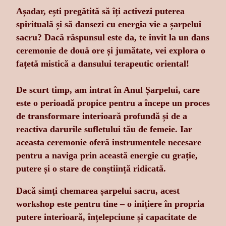
Așadar, ești pregătită să îți activezi puterea
spirituală și să dansezi cu energia vie a șarpelui
sacru? Dacă răspunsul este da, te invit la un dans
ceremonie de două ore și jumătate, vei explora o
fațetă mistică a dansului terapeutic oriental!
De scurt timp, am intrat în Anul Șarpelui, care
este o perioadă propice pentru a începe un proces
de transformare interioară profundă și de a
reactiva darurile sufletului tău de femeie. Iar
aceasta ceremonie oferă instrumentele necesare
pentru a naviga prin această energie cu grație,
putere și o stare de conștiință ridicată.
Dacă simți chemarea șarpelui sacru, acest
workshop este pentru tine – o inițiere în propria
putere interioară, înțelepciune și capacitate de