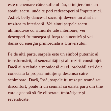
este o chemare către sufletul tău, o inițiere într-un
spațiu sacru, unde te poți redescoperi și împuternici.
Astfel, belly dance-ul sacru îți devene un aliat în
trezirea ta interioară. Vei simți șarpele sacru
aliniindu-se cu ritmurile tale interioare, vei
descoperi frumusețea și forța ta autentică și vei
dansa cu energia primordială a Universului.
Pe de altă parte, șarpele este un simbol puternic al
transformării, al senzualității și al trezirii conștiinței.
Dacă ai o relație armonioasă cu el, probabil ești deja
conectată la propria intuiție și deschisă către
schimbare. Dacă, însă, șarpele îți trezește teamă sau
disconfort, poate fi un semnal că există părți din tine
care așteaptă să fie eliberate, îmbrățișate și
revendicate.