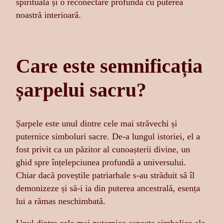
spirituală și o reconectare profundă cu puterea
noastră interioară.
Care este semnificația
șarpelui sacru?
Șarpele este unul dintre cele mai străvechi și
puternice simboluri sacre. De-a lungul istoriei, el a
fost privit ca un păzitor al cunoașterii divine, un
ghid spre înțelepciunea profundă a universului.
Chiar dacă poveștile patriarhale s-au străduit să îl
demonizeze și să-i ia din puterea ancestrală, esența
lui a rămas neschimbată.