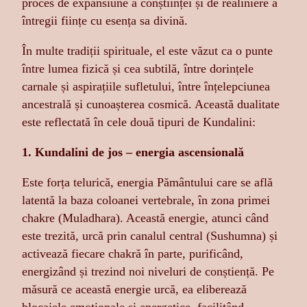
proces de expansiune a conștiinței și de realiniere a
întregii ființe cu esența sa divină.
În multe tradiții spirituale, el este văzut ca o punte
între lumea fizică și cea subtilă, între dorințele
carnale și aspirațiile sufletului, între înțelepciunea
ancestrală și cunoașterea cosmică. Această dualitate
este reflectată în cele două tipuri de Kundalini:
1. Kundalini de jos – energia ascensională
Este forța telurică, energia Pământului care se află
latentă la baza coloanei vertebrale, în zona primei
chakre (Muladhara). Această energie, atunci când
este trezită, urcă prin canalul central (Sushumna) și
activează fiecare chakră în parte, purificând,
energizând și trezind noi niveluri de conștiență. Pe
măsură ce această energie urcă, ea eliberează