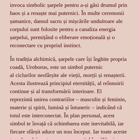
invoca simbolic șarpele pentru a-și găsi drumul prin
haos și a renaște mai puternici. În multe ceremonii
șamanice, dansul sacru și mișcările unduitoare ale
corpului sunt folosite pentru a canaliza energia
șarpelui, permițând o eliberare emoțională și o
reconectare cu propriul instinct.
În tradiția alchimică, șarpele care își înghite propria
coadă, Uroborus, este un simbol puternic
al ciclurilor nesfârșite ale vieții, morții și renașterii.
Acesta ilustrează principiul eternității, al reînnoirii
continue și al transformării interioare. El
reprezintă unirea contrariilor – masculin și feminin,
materie și spirit, lumină și întuneric – indicând că
totul este interconectat. În plan personal, acest
simbol te învață că schimbarea este inevitabilă, iar
fiecare sfârșit aduce un nou început. Iar toate aceste