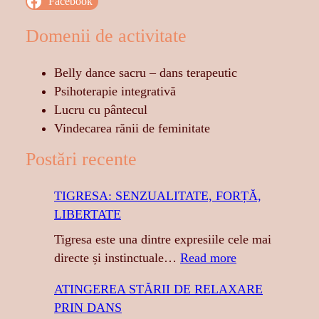
Facebook
Domenii de activitate
Belly dance sacru – dans terapeutic
Psihoterapie integrativă
Lucru cu pântecul
Vindecarea rănii de feminitate
Postări recente
TIGRESA: SENZUALITATE, FORȚĂ,
LIBERTATE
Tigresa este una dintre expresiile cele mai
:
directe și instinctuale…
Read more
T
ATINGEREA STĂRII DE RELAXARE
I
PRIN DANS
G