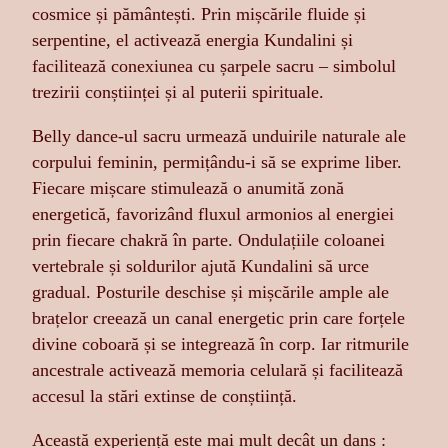
cosmice și pământești. Prin mișcările fluide și
serpentine, el activează energia Kundalini și
facilitează conexiunea cu șarpele sacru – simbolul
trezirii conștiinței și al puterii spirituale.
Belly dance-ul sacru urmează unduirile naturale ale
corpului feminin, permițându-i să se exprime liber.
Fiecare mișcare stimulează o anumită zonă
energetică, favorizând fluxul armonios al energiei
prin fiecare chakră în parte. Ondulațiile coloanei
vertebrale și soldurilor ajută Kundalini să urce
gradual. Posturile deschise și mișcările ample ale
brațelor creează un canal energetic prin care forțele
divine coboară și se integrează în corp. Iar ritmurile
ancestrale activează memoria celulară și facilitează
accesul la stări extinse de conștiință.
Această experiență este mai mult decât un dans :