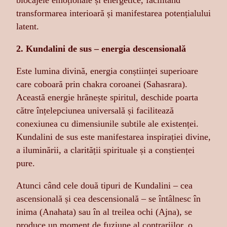
blocajele emoționale și energetice, facilitând
transformarea interioară și manifestarea potențialului
latent.
2. Kundalini de sus – energia descensională
Este lumina divină, energia conștiinței superioare
care coboară prin chakra coroanei (Sahasrara).
Această energie hrănește spiritul, deschide poarta
către înțelepciunea universală și facilitează
conexiunea cu dimensiunile subtile ale existenței.
Kundalini de sus este manifestarea inspirației divine,
a iluminării, a clarității spirituale și a conștienței
pure.
Atunci când cele două tipuri de Kundalini – cea
ascensională și cea descensională – se întâlnesc în
inima (Anahata) sau în al treilea ochi (Ajna), se
produce un moment de fuziune al contrariilor, o