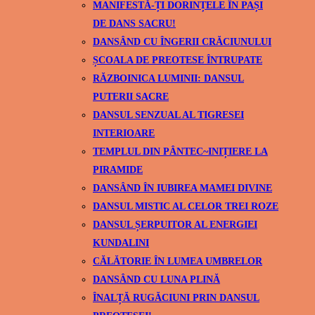
MANIFESTĂ-ȚI DORINȚELE ÎN PAȘI
DE DANS SACRU!
DANSÂND CU ÎNGERII CRĂCIUNULUI
ȘCOALA DE PREOTESE ÎNTRUPATE
RĂZBOINICA LUMINII: DANSUL
PUTERII SACRE
DANSUL SENZUAL AL TIGRESEI
INTERIOARE
TEMPLUL DIN PÂNTEC~INIȚIERE LA
PIRAMIDE
DANSÂND ÎN IUBIREA MAMEI DIVINE
DANSUL MISTIC AL CELOR TREI ROZE
DANSUL ȘERPUITOR AL ENERGIEI
KUNDALINI
CĂLĂTORIE ÎN LUMEA UMBRELOR
DANSÂND CU LUNA PLINĂ
ÎNALȚĂ RUGĂCIUNI PRIN DANSUL