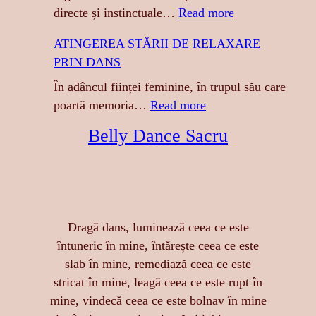
:
directe și instinctuale…
Read more
T
ATINGEREA STĂRII DE RELAXARE
I
PRIN DANS
G
R
În adâncul ființei feminine, în trupul său care
E
:
poartă memoria…
Read more
S
A
Belly Dance Sacru
A
T
:
I
S
N
E
G
N
E
Dragă dans, luminează ceea ce este
Z
R
întuneric în mine, întărește ceea ce este
U
E
slab în mine, remediază ceea ce este
A
A
stricat în mine, leagă ceea ce este rupt în
L
S
mine, vindecă ceea ce este bolnav în mine
I
T