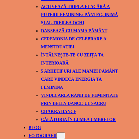
ACTIVEAZĂ TRIPLA FLACĂRĂ A
PUTERII FEMININE: PÂNTEC, INIMĂ
ȘI AL TREILEA OCHI
DANSEAZĂ CU MAMA PĂMÂNT
CEREMONIA DE CELEBRARE A
MENSTRUAȚIEI
ÎNTĂLNEȘTE-TE CU ZEIȚA TA
INTERIOARĂ
5 ARHETIPURI ALE MAMEI PĂMÂNT
CARE VINDECĂ ENERGIA TA
FEMININĂ
VINDECAREA RĂNII DE FEMINITATE
PRIN BELLY DANCE-UL SACRU
CHAKRA DANCE
CĂLĂTORIA ÎN LUMEA UMBRELOR
BLOG
FOTOGRAFII