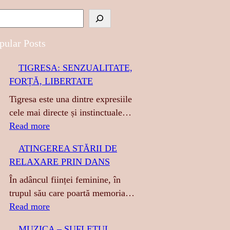
pular Posts
TIGRESA: SENZUALITATE,
FORȚĂ, LIBERTATE
Tigresa este una dintre expresiile
cele mai directe și instinctuale…
:
Read more
T
ATINGEREA STĂRII DE
I
RELAXARE PRIN DANS
G
R
În adâncul ființei feminine, în
E
trupul său care poartă memoria…
S
:
Read more
A
A
MUZICA – SUFLETUL