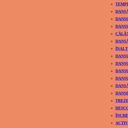
TEMPL
DANSÂ
DANSU
DANSU
CĂLĂ
DANSÂ
ÎNALȚ
DANSU
DANSU
DANSU
DANSU
DANS
DANSE
TREZI
DESCO
ÎNCHE
ACTIV