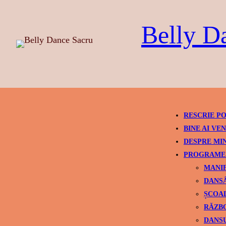
Skip
to
Belly D
content
RESCRIE PO
BINE AI VEN
DESPRE MI
PROGRAME 
MANIF
DANSÂ
ȘCOAL
RĂZBO
DANSU