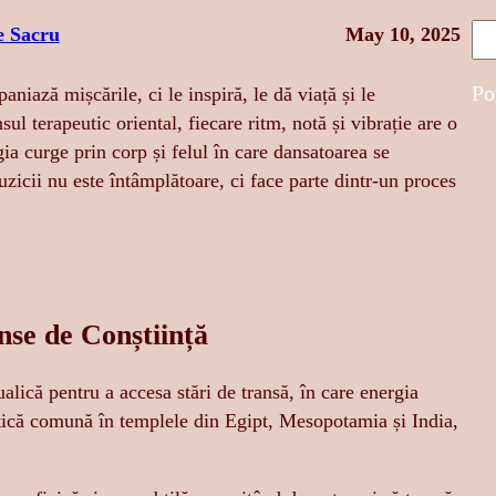
S
e Sacru
May 10, 2025
e
a
Po
iază mișcările, ci le inspiră, le dă viață și le
r
l terapeutic oriental, fiecare ritm, notă și vibrație are o
c
a curge prin corp și felul în care dansatoarea se
h
zicii nu este întâmplătoare, ci face parte dintr-un proces
nse de Conștiință
ualică pentru a accesa stări de transă, în care energia
ctică comună în templele din Egipt, Mesopotamia și India,