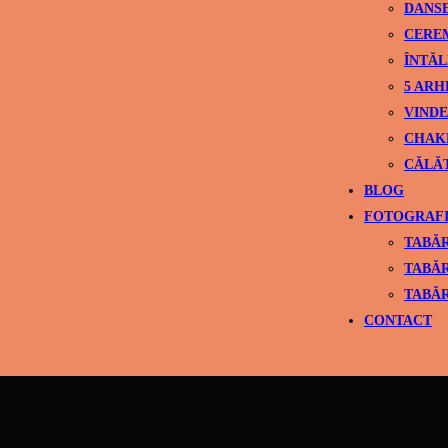
DANS
CEREM
ÎNTĂL
5 ARH
VINDE
CHAK
CĂLĂ
BLOG
FOTOGRAFI
TABĂR
TABĂR
TABĂR
CONTACT