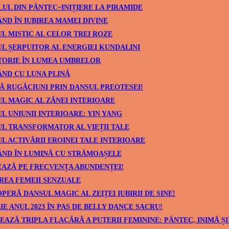
UL DIN PÂNTEC~INIȚIERE LA PIRAMIDE
ND ÎN IUBIREA MAMEI DIVINE
L MISTIC AL CELOR TREI ROZE
L ȘERPUITOR AL ENERGIEI KUNDALINI
TORIE ÎN LUMEA UMBRELOR
ND CU LUNA PLINĂ
Ă RUGĂCIUNI PRIN DANSUL PREOTESEI!
L MAGIC AL ZÂNEI INTERIOARE
L UNIUNII INTERIOARE: YIN YANG
L TRANSFORMATOR AL VIEȚII TALE
L ACTIVĂRII EROINEI TALE INTERIOARE
ÂND ÎN LUMINĂ CU STRĂMOAȘELE
AZĂ PE FRECVENȚA ABUNDENȚEI!
REA FEMEII SENZUALE
PERĂ DANSUL MAGIC AL ZEIȚEI IUBIRII DE SINE!
IE ANUL 2023 ÎN PAS DE BELLY DANCE SACRU!
EAZĂ TRIPLA FLACĂRĂ A PUTERII FEMININE: PÂNTEC, INIMĂ ȘI