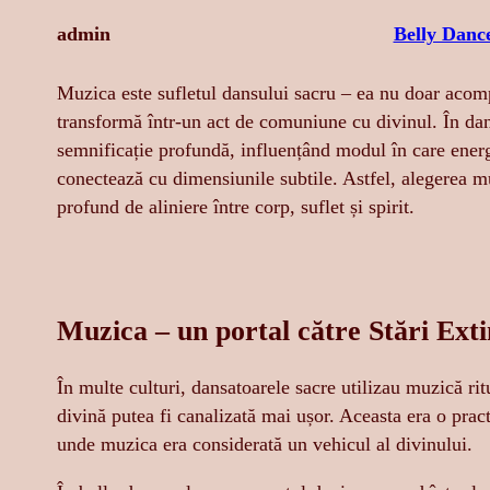
admin
Belly Danc
Muzica este sufletul dansului sacru – ea nu doar acompan
transformă într-un act de comuniune cu divinul. În dansu
semnificație profundă, influențând modul în care energi
conectează cu dimensiunile subtile. Astfel, alegerea mu
profund de aliniere între corp, suflet și spirit.
Muzica – un portal către Stări Exti
​În multe culturi, dansatoarele sacre utilizau muzică rit
divină putea fi canalizată mai ușor. Aceasta era o pra
unde muzica era considerată un vehicul al divinului.