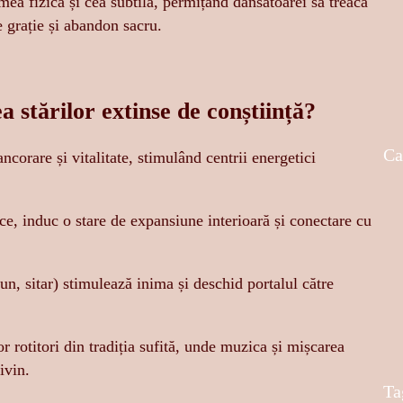
mea fizică și cea subtilă, permițând dansatoarei să treacă
e grație și abandon sacru.
 stărilor extinse de conștiință?
Ca
ncorare și vitalitate, stimulând centrii energetici
ce, induc o stare de expansiune interioară și conectare cu
n, sitar) stimulează inima și deschid portalul către
r rotitori din tradiția sufită, unde muzica și mișcarea
ivin.
Ta