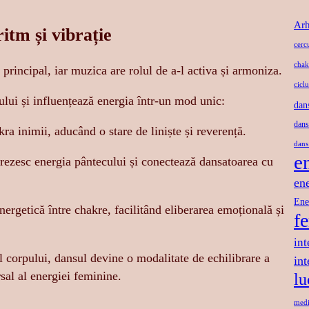
Arh
itm și vibrație
cerc
chak
 principal, iar muzica are rolul de a-l activa și armoniza.
ciclu
ului și influențează energia într-un mod unic:
dan
dans
a inimii, aducând o stare de liniște și reverență.
dans
e
rezesc energia pântecului și conectează dansatoarea cu
en
Ene
nergetică între chakre, facilitând eliberarea emoțională și
f
int
ul corpului, dansul devine o modalitate de echilibrare a
in
rsal al energiei feminine.
lu
medi