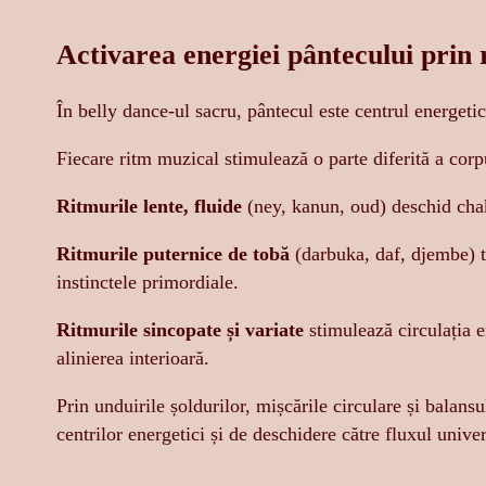
Activarea energiei pântecului prin r
În belly dance-ul sacru, pântecul este centrul energetic
Fiecare ritm muzical stimulează o parte diferită a corp
Ritmurile lente, fluide
(ney, kanun, oud) deschid chakr
Ritmurile puternice de tobă
(darbuka, daf, djembe) t
instinctele primordiale.
Ritmurile sincopate și variate
stimulează circulația e
alinierea interioară.
Prin unduirile șoldurilor, mișcările circulare și balans
centrilor energetici și de deschidere către fluxul unive