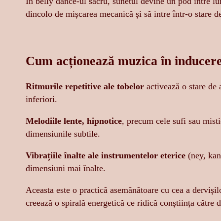
În belly dance-ul sacru, sunetul devine un pod între lu
dincolo de mișcarea mecanică și să intre într-o stare d
Cum acționează muzica în inducerea
Ritmurile repetitive ale tobelor
activează o stare de a
inferiori.
Melodiile lente, hipnotice
, precum cele sufi sau misti
dimensiunile subtile.
Vibrațiile înalte ale instrumentelor eterice
(ney, kanu
dimensiuni mai înalte.
Aceasta este o practică asemănătoare cu cea a dervișilo
creează o spirală energetică ce ridică conștiința către d