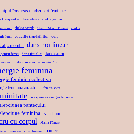
T
Ă
L
U
etipul Preoteasa
arhetipuri feminine
,
A
L
chakra gatului
uri terapeutice
chakradance
L
X
D
chakra sacrala
ra inimii
Chakra Steaua Pământ
chakre
I
A
A
codurile trandafirilor
corp
rile lunii
B
R
N
dans nonlinear
s al pantecului
E
E
S
R
dans sacru
P
U
dans ritualic
 pentru femei
T
R
L
divin interior
 terapeutic
elementul Aer
nergie feminina
A
I
U
T
N
I
ergie feminina colectiva
E
D
S
rgie feminină ancestrală
femeia sacra
A
A
eminitate
incorporarea energiei feminine
N
C
elepciunea pantecului
S
R
telepciune feminina
Kundalini
U
cru cu corpul
Mama Pămant
pantec
tatie in miscare
mitul Inannei