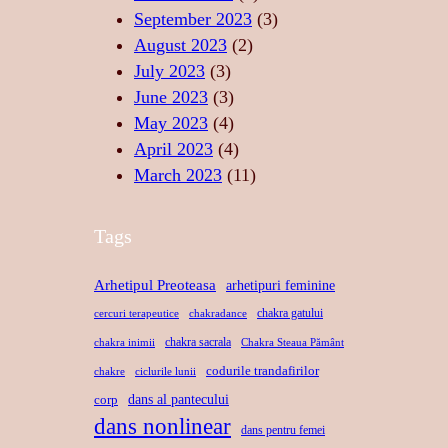
E
D
S
September 2023
(3)
A
A
August 2023
(2)
N
C
July 2023
(3)
S
R
June 2023
(3)
U
May 2023
(4)
April 2023
(4)
March 2023
(11)
Tags
Arhetipul Preoteasa
arhetipuri feminine
chakra gatului
cercuri terapeutice
chakradance
chakra sacrala
chakra inimii
Chakra Steaua Pământ
codurile trandafirilor
chakre
ciclurile lunii
dans al pantecului
corp
dans nonlinear
dans pentru femei