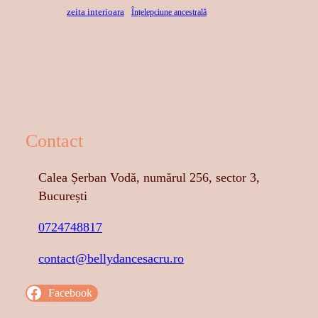
zeita interioara
Înțelepciune ancestrală
Contact
Calea Șerban Vodă, numărul 256, sector 3,
București
0724748817
contact@bellydancesacru.ro
Facebook