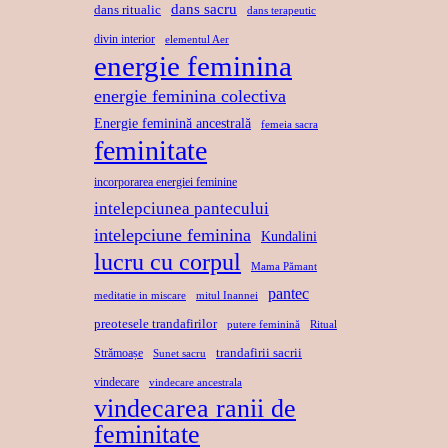
dans sacru
dans ritualic
dans terapeutic
divin interior
elementul Aer
energie feminina
energie feminina colectiva
Energie feminină ancestrală
femeia sacra
feminitate
incorporarea energiei feminine
intelepciunea pantecului
intelepciune feminina
Kundalini
lucru cu corpul
Mama Pămant
pantec
meditatie in miscare
mitul Inannei
preotesele trandafirilor
putere feminină
Ritual
trandafirii sacrii
Strămoașe
Sunet sacru
vindecare
vindecare ancestrala
vindecarea ranii de
feminitate