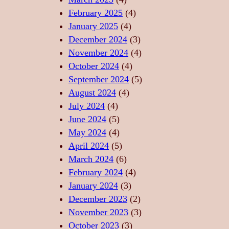
T
R
–
February 2025
(4)
E
I
S
January 2025
(4)
,
I
U
December 2024
(3)
F
D
F
November 2024
(4)
O
E
L
October 2024
(4)
R
R
E
September 2024
(5)
Ț
E
T
August 2024
(4)
Ă
L
U
July 2024
(4)
,
A
L
June 2024
(5)
L
X
D
May 2024
(4)
I
A
A
April 2024
(5)
B
R
N
March 2024
(6)
E
E
S
February 2024
(4)
R
P
U
January 2024
(3)
T
R
L
December 2023
(2)
A
I
U
November 2023
(3)
T
N
I
October 2023
(3)