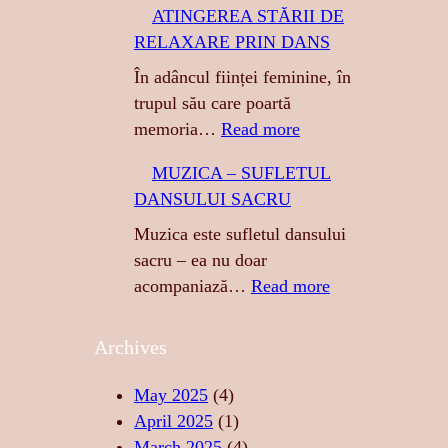
ATINGEREA STĂRII DE
I
RELAXARE PRIN DANS
G
R
În adâncul ființei feminine, în
E
trupul său care poartă
S
:
memoria…
Read more
A
A
MUZICA – SUFLETUL
:
T
DANSULUI SACRU
S
I
E
N
Muzica este sufletul dansului
N
G
sacru – ea nu doar
Z
E
:
acompaniază…
Read more
U
R
M
A
E
U
Archives
L
A
Z
I
S
I
May 2025
(4)
T
T
C
April 2025
(1)
A
Ă
A
March 2025
(4)