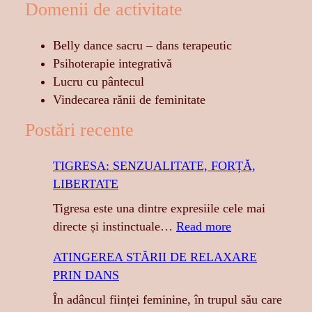
Domenii de activitate
Belly dance sacru – dans terapeutic
Psihoterapie integrativă
Lucru cu pântecul
Vindecarea rănii de feminitate
Postări recente
TIGRESA: SENZUALITATE, FORȚĂ,
LIBERTATE
Tigresa este una dintre expresiile cele mai
:
directe și instinctuale…
Read more
T
ATINGEREA STĂRII DE RELAXARE
I
PRIN DANS
G
R
În adâncul ființei feminine, în trupul său care