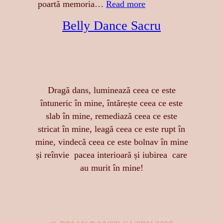
E
:
poartă memoria…
Read more
S
A
Belly Dance Sacru
A
T
:
I
S
N
E
G
N
E
Dragă dans, luminează ceea ce este
Z
R
întuneric în mine, întărește ceea ce este
U
E
slab în mine, remediază ceea ce este
A
A
stricat în mine, leagă ceea ce este rupt în
L
S
mine, vindecă ceea ce este bolnav în mine
I
T
și reînvie pacea interioară și iubirea care
T
Ă
au murit în mine!
A
R
T
I
E
I
,
D