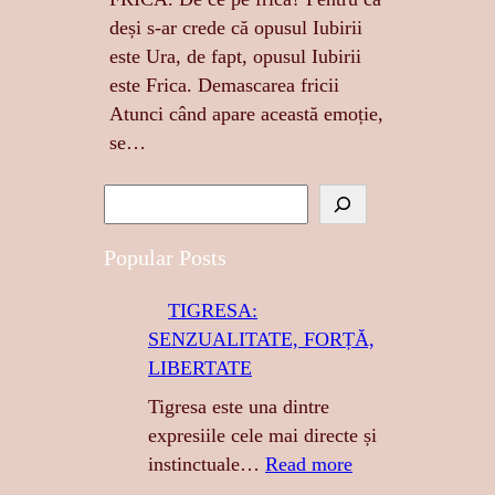
deși s-ar crede că opusul Iubirii
este Ura, de fapt, opusul Iubirii
este Frica. Demascarea fricii
Atunci când apare această emoție,
se…
S
e
a
Popular Posts
r
TIGRESA:
c
SENZUALITATE, FORȚĂ,
h
LIBERTATE
Tigresa este una dintre
expresiile cele mai directe și
:
instinctuale…
Read more
T