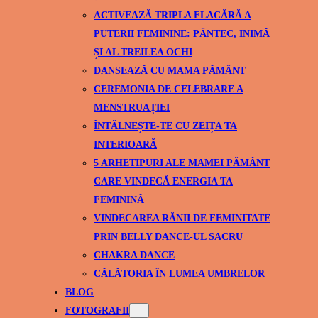
ACTIVEAZĂ TRIPLA FLACĂRĂ A
PUTERII FEMININE: PÂNTEC, INIMĂ
ȘI AL TREILEA OCHI
DANSEAZĂ CU MAMA PĂMÂNT
CEREMONIA DE CELEBRARE A
MENSTRUAȚIEI
ÎNTĂLNEȘTE-TE CU ZEIȚA TA
INTERIOARĂ
5 ARHETIPURI ALE MAMEI PĂMÂNT
CARE VINDECĂ ENERGIA TA
FEMININĂ
VINDECAREA RĂNII DE FEMINITATE
PRIN BELLY DANCE-UL SACRU
CHAKRA DANCE
CĂLĂTORIA ÎN LUMEA UMBRELOR
BLOG
FOTOGRAFII