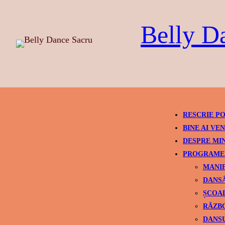
Skip
to
Belly D
content
RESCRIE PO
BINE AI VEN
DESPRE MI
PROGRAME 
MANIF
DANSÂ
ȘCOAL
RĂZBO
DANSU