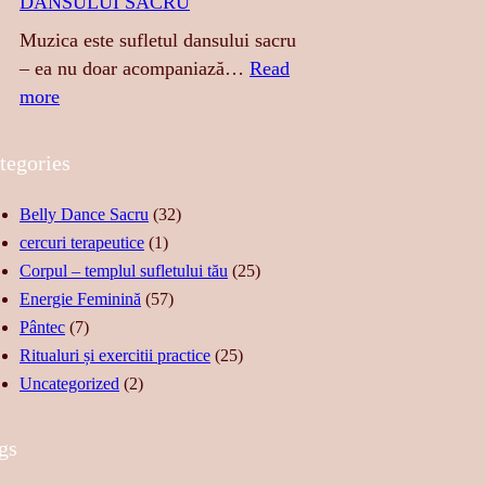
DANSULUI SACRU
S
I
E
N
Muzica este sufletul dansului sacru
N
G
– ea nu doar acompaniază…
Read
Z
E
:
more
U
R
M
A
E
U
tegories
L
A
Z
I
S
I
Belly Dance Sacru
(32)
T
T
C
cercuri terapeutice
(1)
A
Ă
A
Corpul – templul sufletului tău
(25)
T
R
–
Energie Feminină
(57)
E
I
S
Pântec
(7)
,
I
U
Ritualuri și exercitii practice
(25)
F
D
F
Uncategorized
(2)
O
E
L
R
R
E
gs
Ț
E
T