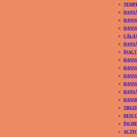
TEMPL
DANSÂ
DANSU
DANSU
CĂLĂ
DANSÂ
ÎNALȚ
DANSU
DANSU
DANSU
DANSU
DANS
DANSE
TREZI
DESCO
ÎNCHE
ACTIV