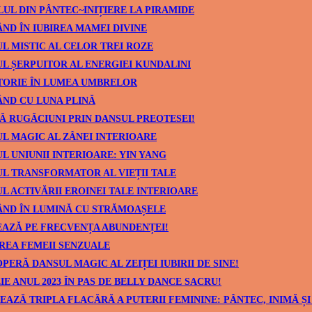
UL DIN PÂNTEC~INIȚIERE LA PIRAMIDE
ND ÎN IUBIREA MAMEI DIVINE
L MISTIC AL CELOR TREI ROZE
L ȘERPUITOR AL ENERGIEI KUNDALINI
TORIE ÎN LUMEA UMBRELOR
ND CU LUNA PLINĂ
Ă RUGĂCIUNI PRIN DANSUL PREOTESEI!
L MAGIC AL ZÂNEI INTERIOARE
L UNIUNII INTERIOARE: YIN YANG
L TRANSFORMATOR AL VIEȚII TALE
L ACTIVĂRII EROINEI TALE INTERIOARE
ÂND ÎN LUMINĂ CU STRĂMOAȘELE
AZĂ PE FRECVENȚA ABUNDENȚEI!
REA FEMEII SENZUALE
PERĂ DANSUL MAGIC AL ZEIȚEI IUBIRII DE SINE!
IE ANUL 2023 ÎN PAS DE BELLY DANCE SACRU!
EAZĂ TRIPLA FLACĂRĂ A PUTERII FEMININE: PÂNTEC, INIMĂ ȘI