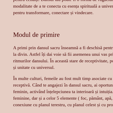
modalitate de a te conecta cu esența spirituală a unive
pentru transformare, conectare și vindecare.
Modul de primire
A primi prin dansul sacru înseamnă a fi deschisă pentru
la divin. Astfel îți dai voie să fii asemenea unui vas p
ritmurilor dansului. În această stare de receptivitate
și unitate cu universul.
În multe culturi, femeile au fost mult timp asociate cu 
receptivă. Când te angajezi în dansul sacru, ai oportuni
feminin, activând înțelepciunea ta interioară și intuiți
feminine, dar și a celor 5 elemente ( foc, pământ, apă, 
conexiune cu planul terestru, cu planul celest și cu pro