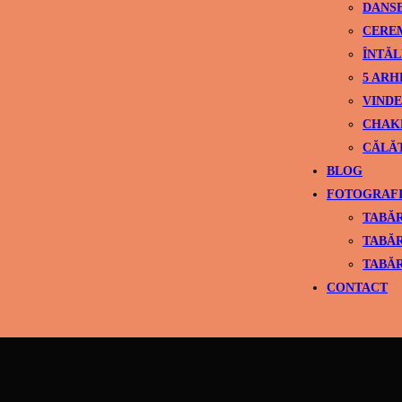
DANS
CEREM
ÎNTĂL
5 ARH
VINDE
CHAK
CĂLĂ
BLOG
FOTOGRAFI
TABĂR
TABĂR
TABĂR
CONTACT