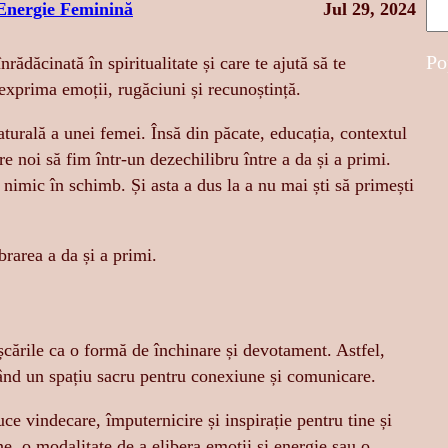
S
Energie Feminină
Jul 29, 2024
e
a
Po
ădăcinată în spiritualitate și care te ajută să te
r
exprima emoții, rugăciuni și recunoștință.
c
aturală a unei femei. Însă din păcate, educația, contextul
h
re noi să fim într-un dezechilibru între a da și a primi.
nimic în schimb. Și asta a dus la a nu mai ști să primești
brarea a da și a primi.
ișcările ca o formă de închinare și devotament. Astfel,
creând un spațiu sacru pentru conexiune și comunicare.
uce vindecare, împuternicire și inspirație pentru tine și
ne, o modalitate de a elibera emoții și energie sau o