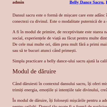
admin
Belly Dance Sacru
, 
Dansul sacru este o formă de mișcare care este adânc înr
conectezi cu divinul. Este o modalitate puternică de a 
A fi în modul de primire, de receptivitate este starea n
social, experiențele de viață au făcut pentru multe dint
De cele mai multe ori, dăm prea mult fără a primi mai 
sau să te bucuri atunci când primești.
Simpla practicare a belly dance-ului sacru ajută la cali
Modul de dăruire
Când dăruiesti în contextul dansului sacru, îți oferi m
trimiți energia, emoțiile și intențiile tale divinului, 
În modul de dăruire, îți folosești mișcările pentru a ad
pentru ceilalți. Dansul tău poate fi o formă de rugăciu