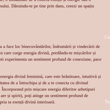
rsului. Dăruindu-te pe tine prin dans, creezi un spațiu
Ca
 a face loc binecuvântărilor, îndrumării și vindecării de
rin care curge energia divină, predându-te mișcărilor și
, poti experimenta un sentiment profund de conexiune, pace
energia divină feminină, care este hrănitoare, intuitivă și
tatea de a întruchipa și de a te conecta cu divinul
a. Încorporand prin mișcare energia diferitor arhetipuri
aer și spirit), poți atinge un sentiment profund de
Ta
pria ta esență divină interioară.