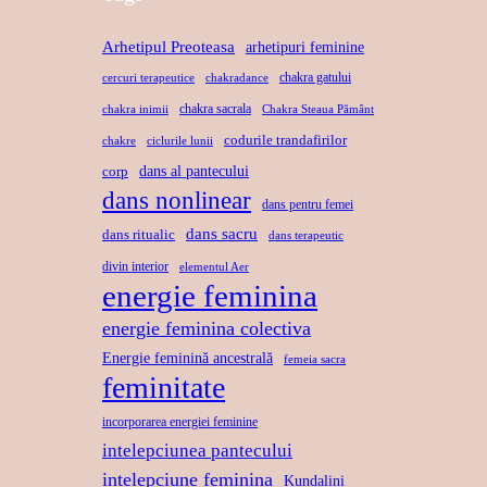
Arhetipul Preoteasa
arhetipuri feminine
chakra gatului
cercuri terapeutice
chakradance
chakra sacrala
chakra inimii
Chakra Steaua Pământ
codurile trandafirilor
chakre
ciclurile lunii
dans al pantecului
corp
dans nonlinear
dans pentru femei
dans sacru
dans ritualic
dans terapeutic
divin interior
elementul Aer
energie feminina
energie feminina colectiva
Energie feminină ancestrală
femeia sacra
feminitate
incorporarea energiei feminine
intelepciunea pantecului
intelepciune feminina
Kundalini