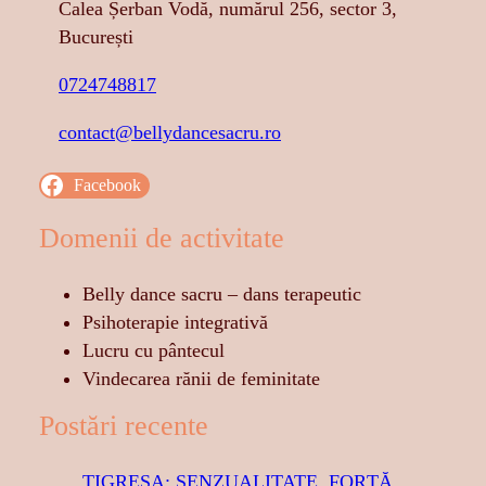
Calea Șerban Vodă, numărul 256, sector 3,
București
0724748817
contact@bellydancesacru.ro
Facebook
Domenii de activitate
Belly dance sacru – dans terapeutic
Psihoterapie integrativă
Lucru cu pântecul
Vindecarea rănii de feminitate
Postări recente
TIGRESA: SENZUALITATE, FORȚĂ,