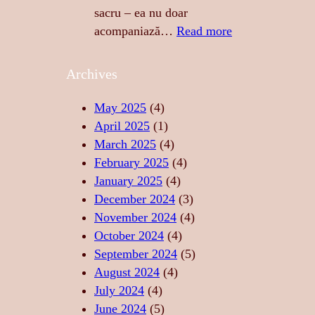
N
G
sacru – ea nu doar
Z
E
:
acompaniază…
Read more
U
R
M
A
E
U
Archives
L
A
Z
I
S
I
May 2025
(4)
T
T
C
April 2025
(1)
A
Ă
A
March 2025
(4)
T
R
–
February 2025
(4)
E
I
S
January 2025
(4)
,
I
U
December 2024
(3)
F
D
F
November 2024
(4)
O
E
L
October 2024
(4)
R
R
E
September 2024
(5)
Ț
E
T
August 2024
(4)
Ă
L
U
July 2024
(4)
,
A
L
June 2024
(5)