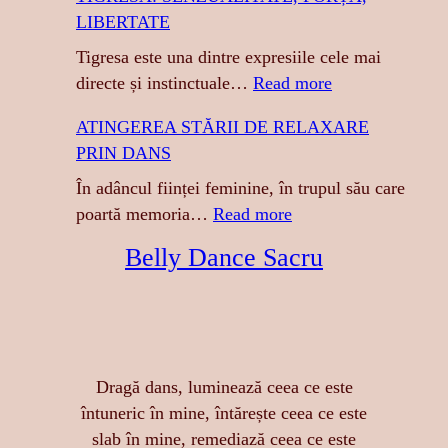
LIBERTATE
Tigresa este una dintre expresiile cele mai
:
directe și instinctuale…
Read more
T
ATINGEREA STĂRII DE RELAXARE
I
PRIN DANS
G
R
În adâncul ființei feminine, în trupul său care
E
:
poartă memoria…
Read more
S
A
Belly Dance Sacru
A
T
:
I
S
N
E
G
N
E
Dragă dans, luminează ceea ce este
Z
R
întuneric în mine, întărește ceea ce este
U
E
slab în mine, remediază ceea ce este
A
A