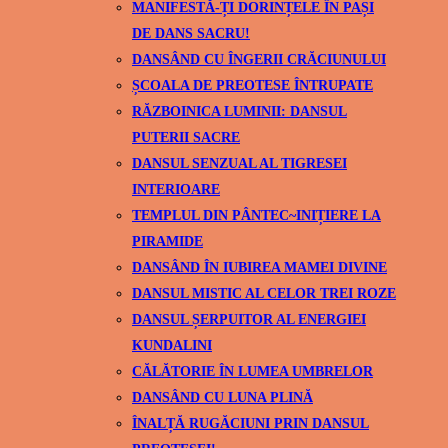
MANIFESTĂ-ȚI DORINȚELE ÎN PAȘI
DE DANS SACRU!
DANSÂND CU ÎNGERII CRĂCIUNULUI
ȘCOALA DE PREOTESE ÎNTRUPATE
RĂZBOINICA LUMINII: DANSUL
PUTERII SACRE
DANSUL SENZUAL AL TIGRESEI
INTERIOARE
TEMPLUL DIN PÂNTEC~INIȚIERE LA
PIRAMIDE
DANSÂND ÎN IUBIREA MAMEI DIVINE
DANSUL MISTIC AL CELOR TREI ROZE
DANSUL ȘERPUITOR AL ENERGIEI
KUNDALINI
CĂLĂTORIE ÎN LUMEA UMBRELOR
DANSÂND CU LUNA PLINĂ
ÎNALȚĂ RUGĂCIUNI PRIN DANSUL