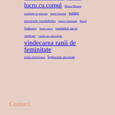
lucru cu corpul
Mama Pămant
pantec
meditatie in miscare
mitul Inannei
preotesele trandafirilor
putere feminină
Ritual
trandafirii sacrii
Strămoașe
Sunet sacru
vindecare
vindecare ancestrala
vindecarea ranii de
feminitate
zeita interioara
Înțelepciune ancestrală
Contact