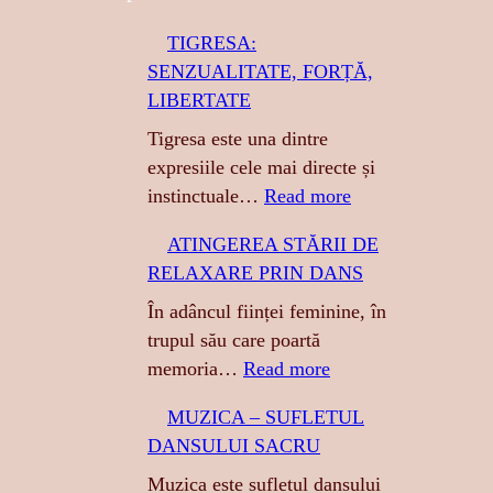
r
TIGRESA:
c
SENZUALITATE, FORȚĂ,
h
LIBERTATE
Tigresa este una dintre
expresiile cele mai directe și
:
instinctuale…
Read more
T
ATINGEREA STĂRII DE
I
RELAXARE PRIN DANS
G
R
În adâncul ființei feminine, în
E
trupul său care poartă
S
:
memoria…
Read more
A
A
MUZICA – SUFLETUL
:
T
DANSULUI SACRU
S
I
E
N
Muzica este sufletul dansului