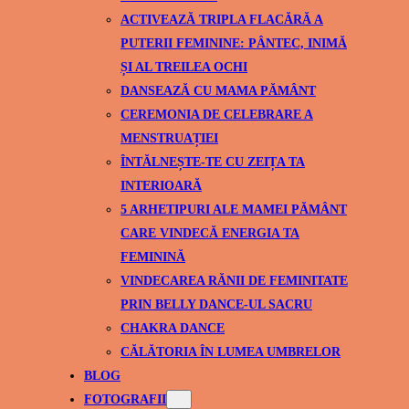
ACTIVEAZĂ TRIPLA FLACĂRĂ A
PUTERII FEMININE: PÂNTEC, INIMĂ
ȘI AL TREILEA OCHI
DANSEAZĂ CU MAMA PĂMÂNT
CEREMONIA DE CELEBRARE A
MENSTRUAȚIEI
ÎNTĂLNEȘTE-TE CU ZEIȚA TA
INTERIOARĂ
5 ARHETIPURI ALE MAMEI PĂMÂNT
CARE VINDECĂ ENERGIA TA
FEMININĂ
VINDECAREA RĂNII DE FEMINITATE
PRIN BELLY DANCE-UL SACRU
CHAKRA DANCE
CĂLĂTORIA ÎN LUMEA UMBRELOR
BLOG
FOTOGRAFII