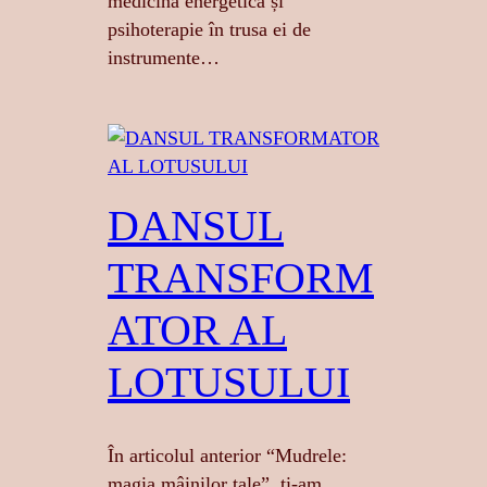
medicină energetică și
psihoterapie în trusa ei de
instrumente…
DANSUL
TRANSFORM
ATOR AL
LOTUSULUI
În articolul anterior “Mudrele:
magia mâinilor tale”, ți-am