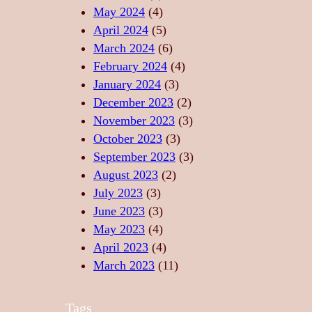
L
X
D
May 2024
(4)
I
A
A
April 2024
(5)
B
R
N
March 2024
(6)
E
E
S
February 2024
(4)
R
P
U
January 2024
(3)
T
R
L
December 2023
(2)
A
I
U
November 2023
(3)
T
N
I
October 2023
(3)
E
D
S
September 2023
(3)
A
A
August 2023
(2)
N
C
July 2023
(3)
S
R
June 2023
(3)
U
May 2023
(4)
April 2023
(4)
March 2023
(11)
Tags