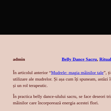
admin
Belly Dance Sacru
, 
Ritual
În articolul anterior “
Mudrele: magia mâinilor tale
”, ț
utilizare ale mudrelor. Și așa cum îți spuneam, astăzi î
și un rol terapeutic.
În practica belly dance-ulului sacru, se face deseori tr
mâinilor care încorporează energia acestei flori.