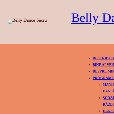
Skip
to
Belly D
content
RESCRIE PO
BINE AI VEN
DESPRE MI
PROGRAME 
MANIF
DANSÂ
ȘCOAL
RĂZBO
DANSU