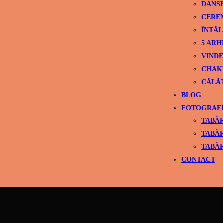
DANS
CEREM
ÎNTĂL
5 ARH
VINDE
CHAK
CĂLĂ
BLOG
FOTOGRAFI
TABĂR
TABĂR
TABĂR
CONTACT