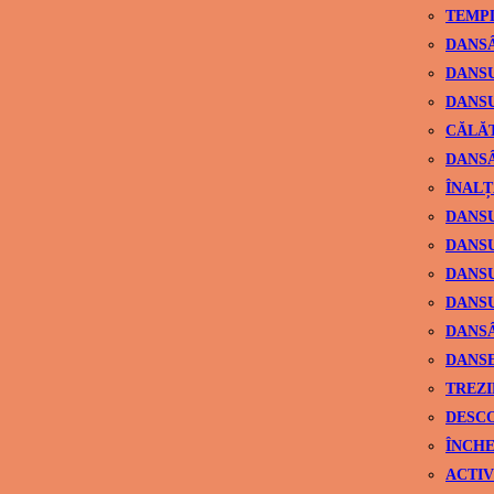
TEMPL
DANSÂ
DANSU
DANSU
CĂLĂ
DANSÂ
ÎNALȚ
DANSU
DANSU
DANSU
DANSU
DANS
DANSE
TREZI
DESCO
ÎNCHE
ACTIV