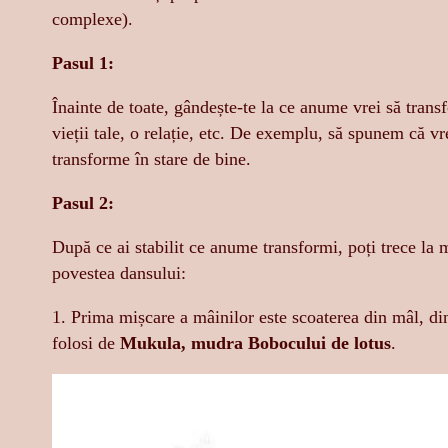
complexe).
Pasul 1:
Înainte de toate, gândește-te la ce anume vrei să trans
vieții tale, o relație, etc. De exemplu, să spunem că vre
transforme în stare de bine.
Pasul 2:
După ce ai stabilit ce anume transformi, poți trece la m
povestea dansului:
1. Prima mișcare a mâinilor este scoaterea din mâl, din 
folosi de
Mukula, mudra Bobocului de lotus
.