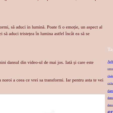
formi, să aduci in lumină. Poate fi o emoție, un aspect al
i să aduci tristețea în lumina astfel încât ea să se
Ta
Arh
ini dansul din video-ul de mai jos. Iată și care este
cerc
chak
noroi a ceea ce vrei sa transformi. Iar pentru asta te vei
ciclu
dan
dans
dans
e