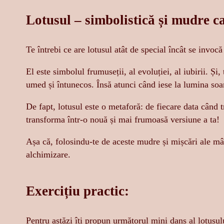
Lotusul – simbolistică și mudre c
Te întrebi ce are lotusul atât de special încât se invoc
El este simbolul frumuseții, al evoluției, al iubirii. Și,
umed și întunecos. Însă atunci când iese la lumina soa
De fapt, lotusul este o metaforă: de fiecare data când t
transforma într-o nouă și mai frumoasă versiune a ta!
Așa că, folosindu-te de aceste mudre și mișcări ale mâi
alchimizare.
Exercițiu practic:
Pentru astăzi îți propun următorul mini dans al lotusulu