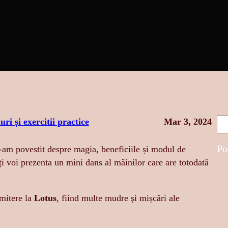
S
uri și exercitii practice
Mar 3, 2024
e
a
Po
i-am povestit despre magia, beneficiile și modul de
r
ți voi prezenta un mini dans al mâinilor care are totodată
c
h
imitere la
Lotus
, fiind multe mudre și mișcări ale