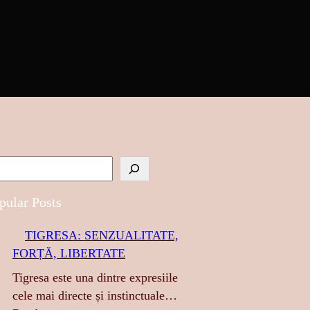
pular Posts
TIGRESA: SENZUALITATE,
FORȚĂ, LIBERTATE
Tigresa este una dintre expresiile
cele mai directe și instinctuale…