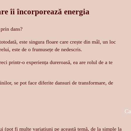
are îi încorporează energia
ă prin dans?
 totodată, este singura floare care crește din mâl, un loc
relui, este de o frumusețe de nedescris.
reci printr-o experiența dureroasă, ea are rolul de a te
nilor, se pot face diferite dansuri de transformare, de
Ca
i (pot fi multe variațiuni pe această temă, de la simple la