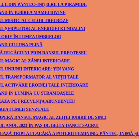
UL DIN PÂNTEC~INIȚIERE LA PIRAMIDE
ND ÎN IUBIREA MAMEI DIVINE
L MISTIC AL CELOR TREI ROZE
L ȘERPUITOR AL ENERGIEI KUNDALINI
TORIE ÎN LUMEA UMBRELOR
ND CU LUNA PLINĂ
Ă RUGĂCIUNI PRIN DANSUL PREOTESEI!
L MAGIC AL ZÂNEI INTERIOARE
L UNIUNII INTERIOARE: YIN YANG
L TRANSFORMATOR AL VIEȚII TALE
L ACTIVĂRII EROINEI TALE INTERIOARE
ÂND ÎN LUMINĂ CU STRĂMOAȘELE
AZĂ PE FRECVENȚA ABUNDENȚEI!
REA FEMEII SENZUALE
PERĂ DANSUL MAGIC AL ZEIȚEI IUBIRII DE SINE!
IE ANUL 2023 ÎN PAS DE BELLY DANCE SACRU!
EAZĂ TRIPLA FLACĂRĂ A PUTERII FEMININE: PÂNTEC, INIMĂ ȘI