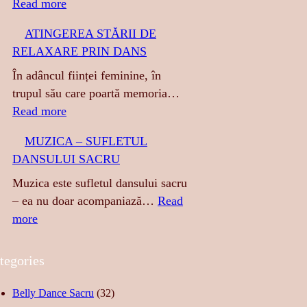
:
Read more
T
ATINGEREA STĂRII DE
I
RELAXARE PRIN DANS
G
R
În adâncul ființei feminine, în
E
trupul său care poartă memoria…
S
:
Read more
A
A
MUZICA – SUFLETUL
:
T
DANSULUI SACRU
S
I
E
N
Muzica este sufletul dansului sacru
N
G
– ea nu doar acompaniază…
Read
Z
E
:
more
U
R
M
A
E
U
tegories
L
A
Z
I
S
I
Belly Dance Sacru
(32)
T
T