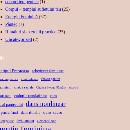
C
cercuri terapeutice
(1)
A
Ă
A
Corpul – templul sufletului tău
(25)
T
R
–
Energie Feminină
(57)
E
I
S
Pântec
(7)
,
I
U
Ritualuri și exercitii practice
(25)
F
D
F
Uncategorized
(2)
O
E
L
R
R
E
gs
Ț
E
T
Ă
L
U
etipul Preoteasa
arhetipuri feminine
,
A
L
chakra gatului
uri terapeutice
chakradance
L
X
D
chakra sacrala
ra inimii
Chakra Steaua Pământ
chakre
I
A
A
codurile trandafirilor
corp
rile lunii
B
R
N
dans nonlinear
s al pantecului
E
E
S
R
dans sacru
P
U
dans ritualic
 pentru femei
T
R
L
divin interior
 terapeutic
elementul Aer
nergie feminina
A
I
U