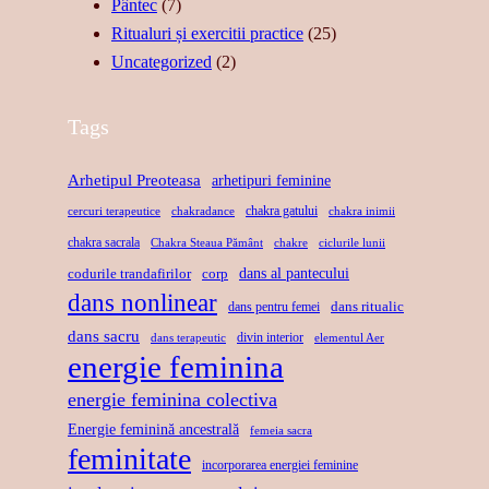
Pântec
(7)
T
I
U
Ritualuri și exercitii practice
(25)
E
I
F
Uncategorized
(2)
,
D
L
F
E
E
Tags
O
R
T
R
E
U
Arhetipul Preoteasa
arhetipuri feminine
Ț
L
L
chakra gatului
cercuri terapeutice
chakradance
chakra inimii
Ă
A
D
chakra sacrala
Chakra Steaua Pământ
chakre
ciclurile lunii
,
X
A
dans al pantecului
codurile trandafirilor
corp
L
A
N
dans nonlinear
I
dans ritualic
dans pentru femei
R
S
dans sacru
B
E
U
divin interior
dans terapeutic
elementul Aer
energie feminina
E
P
L
R
R
U
energie feminina colectiva
T
I
I
Energie feminină ancestrală
femeia sacra
A
N
feminitate
S
incorporarea energiei feminine
T
D
A