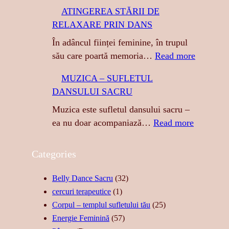
T
ATINGEREA STĂRII DE
I
RELAXARE PRIN DANS
G
R
În adâncul ființei feminine, în trupul
E
:
său care poartă memoria…
Read more
S
A
MUZICA – SUFLETUL
A
T
DANSULUI SACRU
:
I
S
N
Muzica este sufletul dansului sacru –
E
G
:
ea nu doar acompaniază…
Read more
N
E
M
Z
R
U
Categories
U
E
Z
A
A
I
Belly Dance Sacru
(32)
L
S
C
cercuri terapeutice
(1)
I
T
A
Corpul – templul sufletului tău
(25)
T
Ă
–
Energie Feminină
(57)
A
R
S