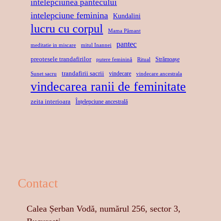
intelepciunea pantecului
E
A
C
intelepciune feminina
Kundalini
N
R
lucru cu corpul
Mama Pămant
S
U
pantec
meditatie in miscare
mitul Inannei
preotesele trandafirilor
Strămoașe
putere feminină
Ritual
trandafirii sacrii
vindecare
Sunet sacru
vindecare ancestrala
vindecarea ranii de feminitate
zeita interioara
Înțelepciune ancestrală
Contact
Calea Șerban Vodă, numărul 256, sector 3,