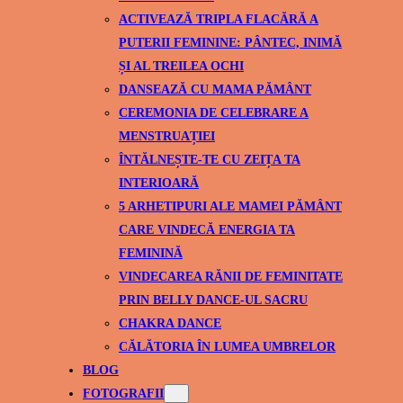
ACTIVEAZĂ TRIPLA FLACĂRĂ A
PUTERII FEMININE: PÂNTEC, INIMĂ
ȘI AL TREILEA OCHI
DANSEAZĂ CU MAMA PĂMÂNT
CEREMONIA DE CELEBRARE A
MENSTRUAȚIEI
ÎNTĂLNEȘTE-TE CU ZEIȚA TA
INTERIOARĂ
5 ARHETIPURI ALE MAMEI PĂMÂNT
CARE VINDECĂ ENERGIA TA
FEMININĂ
VINDECAREA RĂNII DE FEMINITATE
PRIN BELLY DANCE-UL SACRU
CHAKRA DANCE
CĂLĂTORIA ÎN LUMEA UMBRELOR
BLOG
FOTOGRAFII