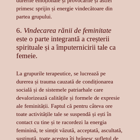
durerile emoționale și provocările și astfel
primesc sprijin și energie vindecătoare din
partea grupului.
6.
Vindecarea rănii de feminitate
este o parte integrantă a creșterii
spirituale și a împuternicirii tale ca
femeie.
La grupurile terapeutice, se lucrează pe
durerea și trauma cauzată de condiționarea
socială și de sistemele patriarhale care
devalorizează calitățile și formele de expresie
ale feminității. Faptul că pentru câteva ore
toate activitățile tale se suspendă și ești în
contact cu tine și te racordezi la energia
feminină, te simțit văzută, acceptată, ascultată,
susținută, toate acestea îți hrănesc sufletul de