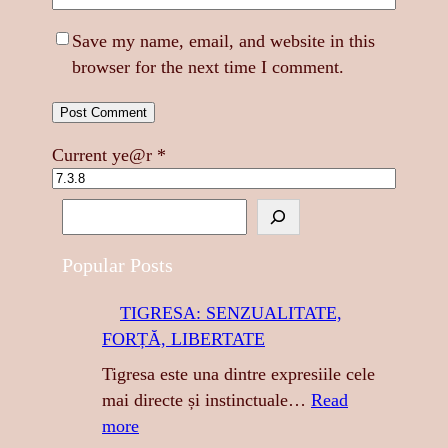
Save my name, email, and website in this
browser for the next time I comment.
Current ye@r
*
S
e
a
Popular Posts
r
TIGRESA: SENZUALITATE,
c
FORȚĂ, LIBERTATE
h
Tigresa este una dintre expresiile cele
mai directe și instinctuale…
Read
:
more