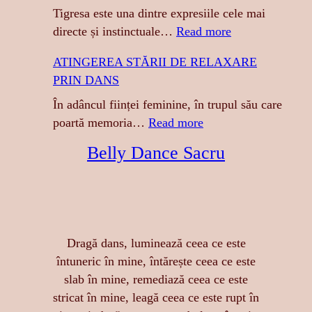
Tigresa este una dintre expresiile cele mai
:
directe și instinctuale…
Read more
T
ATINGEREA STĂRII DE RELAXARE
I
PRIN DANS
G
R
În adâncul ființei feminine, în trupul său care
E
:
poartă memoria…
Read more
S
A
Belly Dance Sacru
A
T
:
I
S
N
E
G
N
E
Dragă dans, luminează ceea ce este
Z
R
întuneric în mine, întărește ceea ce este
U
E
slab în mine, remediază ceea ce este
A
A
stricat în mine, leagă ceea ce este rupt în
L
S