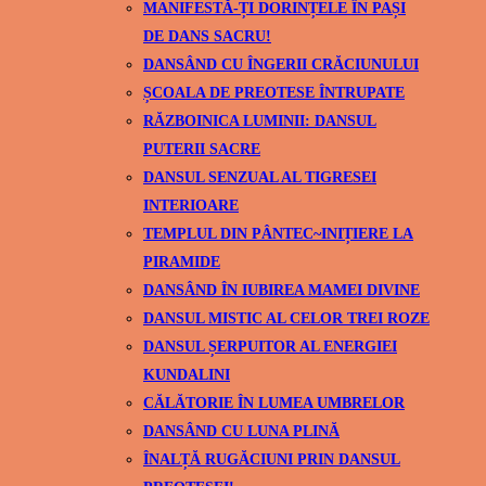
MANIFESTĂ-ȚI DORINȚELE ÎN PAȘI
DE DANS SACRU!
DANSÂND CU ÎNGERII CRĂCIUNULUI
ȘCOALA DE PREOTESE ÎNTRUPATE
RĂZBOINICA LUMINII: DANSUL
PUTERII SACRE
DANSUL SENZUAL AL TIGRESEI
INTERIOARE
TEMPLUL DIN PÂNTEC~INIȚIERE LA
PIRAMIDE
DANSÂND ÎN IUBIREA MAMEI DIVINE
DANSUL MISTIC AL CELOR TREI ROZE
DANSUL ȘERPUITOR AL ENERGIEI
KUNDALINI
CĂLĂTORIE ÎN LUMEA UMBRELOR
DANSÂND CU LUNA PLINĂ
ÎNALȚĂ RUGĂCIUNI PRIN DANSUL