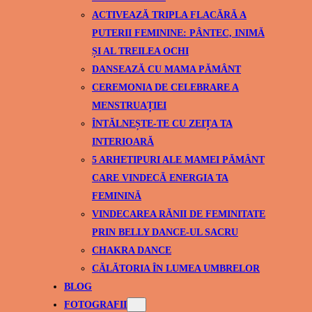
ACTIVEAZĂ TRIPLA FLACĂRĂ A
PUTERII FEMININE: PÂNTEC, INIMĂ
ȘI AL TREILEA OCHI
DANSEAZĂ CU MAMA PĂMÂNT
CEREMONIA DE CELEBRARE A
MENSTRUAȚIEI
ÎNTĂLNEȘTE-TE CU ZEIȚA TA
INTERIOARĂ
5 ARHETIPURI ALE MAMEI PĂMÂNT
CARE VINDECĂ ENERGIA TA
FEMININĂ
VINDECAREA RĂNII DE FEMINITATE
PRIN BELLY DANCE-UL SACRU
CHAKRA DANCE
CĂLĂTORIA ÎN LUMEA UMBRELOR
BLOG
FOTOGRAFII