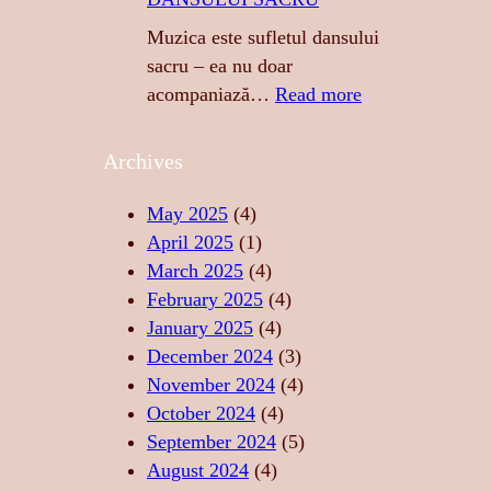
S
I
E
N
Muzica este sufletul dansului
N
G
sacru – ea nu doar
Z
E
:
acompaniază…
Read more
U
R
M
A
E
U
Archives
L
A
Z
I
S
I
May 2025
(4)
T
T
C
April 2025
(1)
A
Ă
A
March 2025
(4)
T
R
–
February 2025
(4)
E
I
S
January 2025
(4)
,
I
U
December 2024
(3)
F
D
F
November 2024
(4)
O
E
L
October 2024
(4)
R
R
E
September 2024
(5)
Ț
E
T
August 2024
(4)
Ă