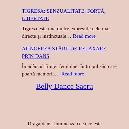
TIGRESA: SENZUALITATE, FORȚĂ,
LIBERTATE
Tigresa este una dintre expresiile cele mai
:
directe și instinctuale…
Read more
T
ATINGEREA STĂRII DE RELAXARE
I
PRIN DANS
G
R
În adâncul ființei feminine, în trupul său care
E
:
poartă memoria…
Read more
S
A
Belly Dance Sacru
A
T
:
I
S
N
E
G
N
E
Dragă dans, luminează ceea ce este
Z
R