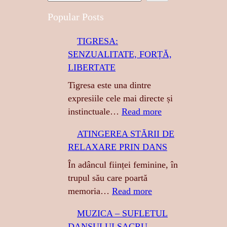
e
a
Popular Posts
r
TIGRESA:
c
SENZUALITATE, FORȚĂ,
h
LIBERTATE
Tigresa este una dintre
expresiile cele mai directe și
:
instinctuale…
Read more
T
ATINGEREA STĂRII DE
I
RELAXARE PRIN DANS
G
R
În adâncul ființei feminine, în
E
trupul său care poartă
S
:
memoria…
Read more
A
A
MUZICA – SUFLETUL
:
T
DANSULUI SACRU