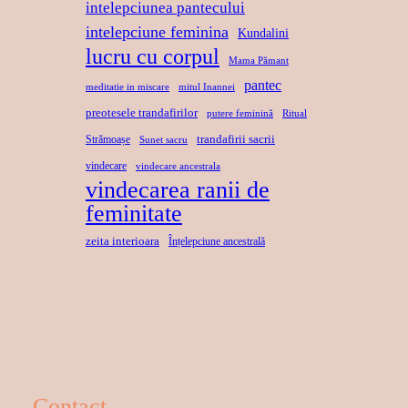
intelepciunea pantecului
intelepciune feminina
Kundalini
lucru cu corpul
Mama Pămant
pantec
meditatie in miscare
mitul Inannei
preotesele trandafirilor
putere feminină
Ritual
trandafirii sacrii
Strămoașe
Sunet sacru
vindecare
vindecare ancestrala
vindecarea ranii de
feminitate
zeita interioara
Înțelepciune ancestrală
Contact