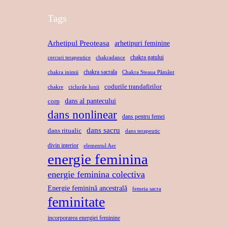
Tags
Arhetipul Preoteasa
arhetipuri feminine
chakra gatului
cercuri terapeutice
chakradance
chakra sacrala
chakra inimii
Chakra Steaua Pământ
codurile trandafirilor
chakre
ciclurile lunii
dans al pantecului
corp
dans nonlinear
dans pentru femei
dans sacru
dans ritualic
dans terapeutic
divin interior
elementul Aer
energie feminina
energie feminina colectiva
Energie feminină ancestrală
femeia sacra
feminitate
incorporarea energiei feminine