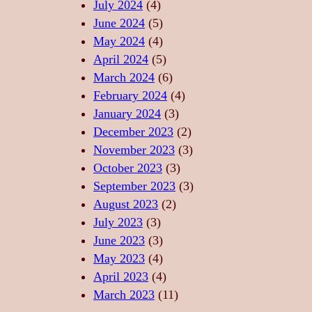
L
U
July 2024
(4)
,
A
L
June 2024
(5)
L
X
D
May 2024
(4)
I
A
A
April 2024
(5)
B
R
N
March 2024
(6)
E
E
S
February 2024
(4)
R
P
U
January 2024
(3)
T
R
L
December 2023
(2)
A
I
U
November 2023
(3)
T
N
I
October 2023
(3)
E
D
S
September 2023
(3)
A
A
August 2023
(2)
N
C
July 2023
(3)
S
R
June 2023
(3)
U
May 2023
(4)
April 2023
(4)
March 2023
(11)