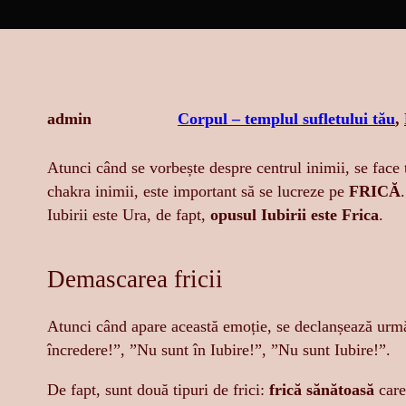
admin
Corpul – templul sufletului tău
, 
Atunci când se vorbește despre centrul inimii, se face t
chakra inimii, este important să se lucreze pe
FRICĂ
Iubirii este Ura, de fapt,
opusul Iubirii este Frica
.
Demascarea fricii
Atunci când apare această emoție, se declanșează urm
încredere!”, ”Nu sunt în Iubire!”, ”Nu sunt Iubire!”.
De fapt, sunt două tipuri de frici:
frică sănătoasă
care 