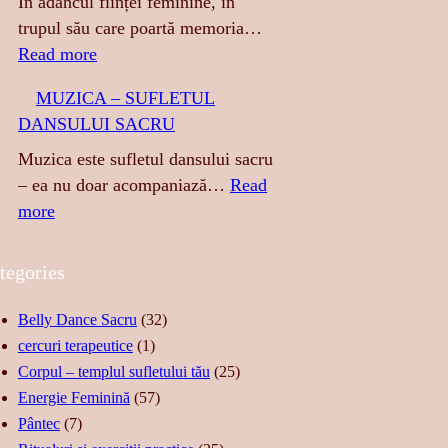
R
În adâncul ființei feminine, în
E
trupul său care poartă memoria…
S
:
Read more
A
A
MUZICA – SUFLETUL
:
T
DANSULUI SACRU
S
I
E
N
Muzica este sufletul dansului sacru
N
G
– ea nu doar acompaniază…
Read
Z
E
:
more
U
R
M
A
E
U
tegories
L
A
Z
I
S
I
Belly Dance Sacru
(32)
T
T
C
cercuri terapeutice
(1)
A
Ă
A
Corpul – templul sufletului tău
(25)
T
R
–
Energie Feminină
(57)
E
I
S
Pântec
(7)
,
I
U