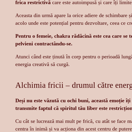
frica restrictivă
care este autoimpusă și care îți limite
Aceasta din urmă apare la orice adiere de schimbare și 
acolo unde este potențial pentru dezvoltare, ceea ce cr
Pentru o femeie, chakra rădăcină este cea care se 
pelvieni contractându-se.
Atunci când este ținută în corp pentru o perioadă lung
energia creativă să curgă.
Alchimia fricii – drumul către ener
Deși nu este văzută cu ochi buni, această emoție îți 
transmite faptul că spiritul tău liber este restricțion
Cu cât se lucrează mai mult pe frică, cu atât se face m
centra în inimă și va acționa din acest centru de putere