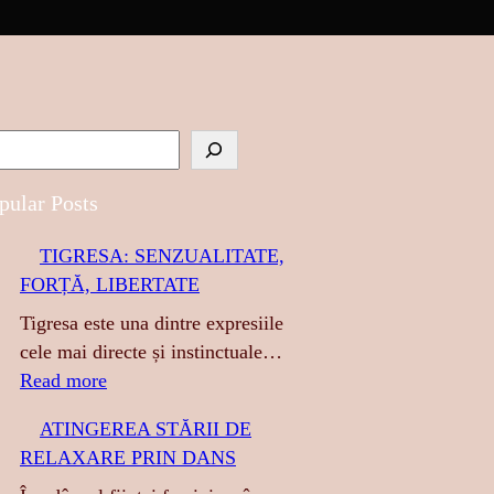
pular Posts
TIGRESA: SENZUALITATE,
FORȚĂ, LIBERTATE
Tigresa este una dintre expresiile
cele mai directe și instinctuale…
:
Read more
T
ATINGEREA STĂRII DE
I
RELAXARE PRIN DANS
G