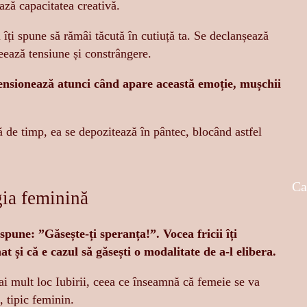
ază capacitatea creativă.
îți spune să rămâi tăcută în cutiuță ta. Se declanșează
eează tensiune și constrângere.
tensionează atunci când apare această emoție, mușchii
ă de timp, ea se depozitează în pântec, blocând astfel
Ca
gia feminină
spune: ”Găsește-ți speranța!”. Vocea fricii îți
at și că e cazul să găsești o modalitate de a-l elibera.
ai mult loc Iubirii, ceea ce înseamnă că femeie se va
, tipic feminin.