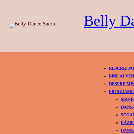
Skip
to
Belly D
content
RESCRIE PO
BINE AI VEN
DESPRE MI
PROGRAME 
MANIF
DANSÂ
ȘCOAL
RĂZBO
DANSU