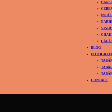
DANS
CEREM
ÎNTĂL
5 ARH
VINDE
CHAK
CĂLĂ
BLOG
FOTOGRAFI
TABĂR
TABĂR
TABĂR
CONTACT