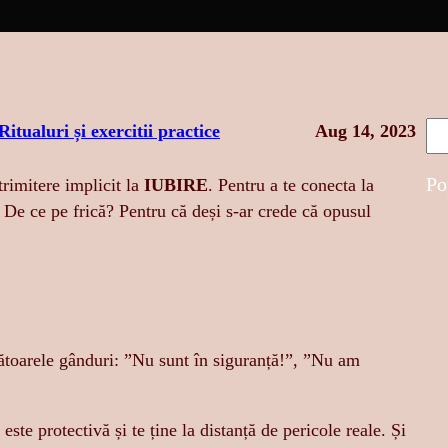
S
Ritualuri și exercitii practice
Aug 14, 2023
e
a
Po
rimitere implicit la
IUBIRE
. Pentru a te conecta la
r
. De ce pe frică? Pentru că deși s-ar crede că opusul
c
h
ătoarele gânduri: ”Nu sunt în siguranță!”, ”Nu am
este protectivă și te ține la distanță de pericole reale. Și