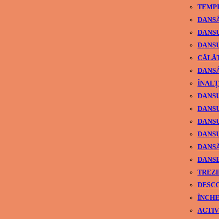
TEMPL
DANSÂ
DANSU
DANSU
CĂLĂ
DANSÂ
ÎNALȚ
DANSU
DANSU
DANSU
DANSU
DANS
DANSE
TREZI
DESCO
ÎNCHE
ACTIV