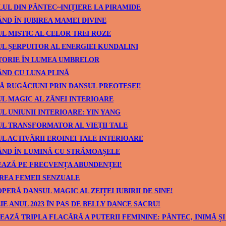
UL DIN PÂNTEC~INIȚIERE LA PIRAMIDE
ND ÎN IUBIREA MAMEI DIVINE
L MISTIC AL CELOR TREI ROZE
L ȘERPUITOR AL ENERGIEI KUNDALINI
TORIE ÎN LUMEA UMBRELOR
ND CU LUNA PLINĂ
Ă RUGĂCIUNI PRIN DANSUL PREOTESEI!
L MAGIC AL ZÂNEI INTERIOARE
L UNIUNII INTERIOARE: YIN YANG
L TRANSFORMATOR AL VIEȚII TALE
L ACTIVĂRII EROINEI TALE INTERIOARE
ÂND ÎN LUMINĂ CU STRĂMOAȘELE
AZĂ PE FRECVENȚA ABUNDENȚEI!
REA FEMEII SENZUALE
PERĂ DANSUL MAGIC AL ZEIȚEI IUBIRII DE SINE!
IE ANUL 2023 ÎN PAS DE BELLY DANCE SACRU!
EAZĂ TRIPLA FLACĂRĂ A PUTERII FEMININE: PÂNTEC, INIMĂ ȘI