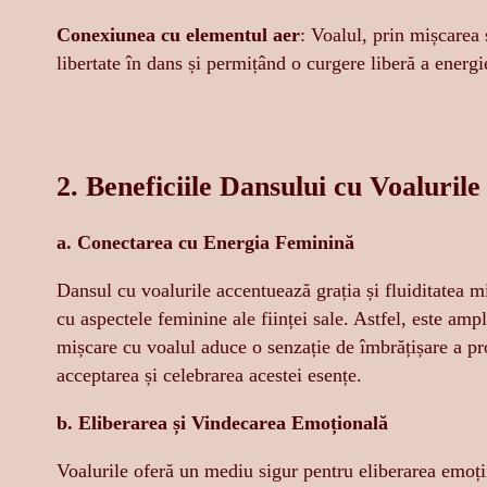
Conexiunea cu elementul aer
: Voalul, prin mișcarea 
libertate în dans și permițând o curgere liberă a energi
2. Beneficiile Dansului cu Voaluril
a. Conectarea cu Energia Feminină
Dansul cu voalurile accentuează grația și fluiditatea 
cu aspectele feminine ale ființei sale. Astfel, este amp
mișcare cu voalul aduce o senzație de îmbrățișare a pro
acceptarea și celebrarea acestei esențe.
b. Eliberarea și Vindecarea Emoțională
Voalurile oferă un mediu sigur pentru eliberarea emoți