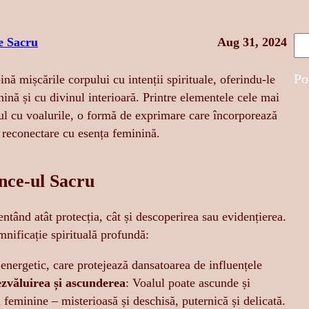
S
e Sacru
Aug 31, 2024
e
a
Po
nă mișcările corpului cu intenții spirituale, oferindu-le
r
ină și cu divinul interioară. Printre elementele cele mai
c
ul cu voalurile, o formă de exprimare care încorporează
h
e reconectare cu esența feminină.
ance-ul Sacru
ntând atât protecția, cât și descoperirea sau evidențierea.
mnificație spirituală profundă:
 energetic, care protejează dansatoarea de influențele
zvăluirea și ascunderea
: Voalul poate ascunde și
 feminine – misterioasă și deschisă, puternică și delicată.