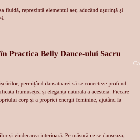
sa fluidă, reprezintă elementul aer, aducând ușurință și
ei.
e în Practica Belly Dance-ului Sacru
Ca
mișcărilor, permițând dansatoarei să se conecteze profund
lificată frumusețea și eleganța naturală a acesteia. Fiecare
priului corp și a propriei energii feminine, ajutând la
ilor și vindecarea interioară. Pe măsură ce se danseaza,