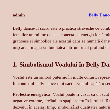
admin
Belly Danc
Belly dance-ul sacru este o practică străveche ce combi
femeilor un mijloc de a se conecta cu energia lor femin
grațioase și simbolice ale acestui dans se numără dans
mișcarea, magia și fluiditatea într-un ritual profund d
1. Simbolismul Voalului în Belly D
Voalul este un simbol puternic în multe culturi, repreze
În contextul belly dance-ului sacru, voalul capătă o se
Protecție energetică
: Voalul poate fi văzut ca un scut
negative externe, creând un spațiu sacru în jurul ei.
De
dezvălui în același timp, simbolizând dualitatea naturii