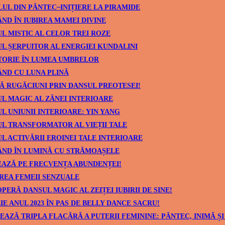
UL DIN PÂNTEC~INIȚIERE LA PIRAMIDE
ND ÎN IUBIREA MAMEI DIVINE
L MISTIC AL CELOR TREI ROZE
L ȘERPUITOR AL ENERGIEI KUNDALINI
TORIE ÎN LUMEA UMBRELOR
ND CU LUNA PLINĂ
Ă RUGĂCIUNI PRIN DANSUL PREOTESEI!
L MAGIC AL ZÂNEI INTERIOARE
L UNIUNII INTERIOARE: YIN YANG
L TRANSFORMATOR AL VIEȚII TALE
L ACTIVĂRII EROINEI TALE INTERIOARE
ÂND ÎN LUMINĂ CU STRĂMOAȘELE
AZĂ PE FRECVENȚA ABUNDENȚEI!
REA FEMEII SENZUALE
PERĂ DANSUL MAGIC AL ZEIȚEI IUBIRII DE SINE!
IE ANUL 2023 ÎN PAS DE BELLY DANCE SACRU!
EAZĂ TRIPLA FLACĂRĂ A PUTERII FEMININE: PÂNTEC, INIMĂ ȘI