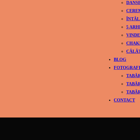
DANS
CEREM
ÎNTĂL
5 ARH
VINDE
CHAK
CĂLĂ
BLOG
FOTOGRAFI
TABĂR
TABĂR
TABĂR
CONTACT