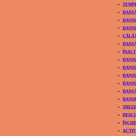
TEMPL
DANSÂ
DANSU
DANSU
CĂLĂ
DANSÂ
ÎNALȚ
DANSU
DANSU
DANSU
DANSU
DANS
DANSE
TREZI
DESCO
ÎNCHE
ACTIV