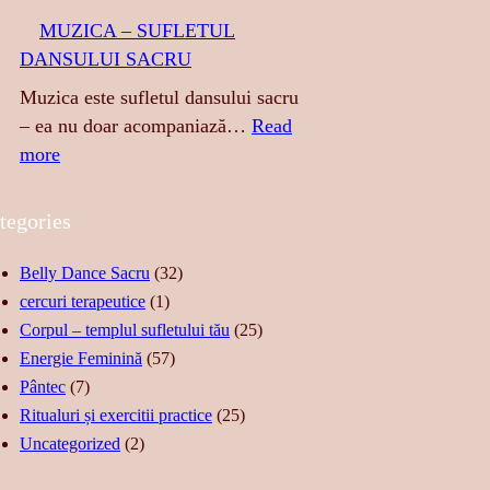
A
A
MUZICA – SUFLETUL
:
T
DANSULUI SACRU
S
I
E
N
Muzica este sufletul dansului sacru
N
G
– ea nu doar acompaniază…
Read
Z
E
:
more
U
R
M
A
E
U
tegories
L
A
Z
I
S
I
Belly Dance Sacru
(32)
T
T
C
cercuri terapeutice
(1)
A
Ă
A
Corpul – templul sufletului tău
(25)
T
R
–
Energie Feminină
(57)
E
I
S
Pântec
(7)
,
I
U
Ritualuri și exercitii practice
(25)
F
D
F
Uncategorized
(2)
O
E
L