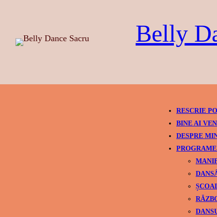
Skip
to
Belly D
content
RESCRIE PO
BINE AI VEN
DESPRE MI
PROGRAME 
MANIF
DANSÂ
ȘCOAL
RĂZBO
DANSU