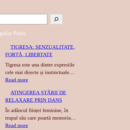
pular Posts
TIGRESA: SENZUALITATE,
FORȚĂ, LIBERTATE
Tigresa este una dintre expresiile
cele mai directe și instinctuale…
:
Read more
T
ATINGEREA STĂRII DE
I
RELAXARE PRIN DANS
G
R
În adâncul ființei feminine, în
E
trupul său care poartă memoria…
S
:
Read more