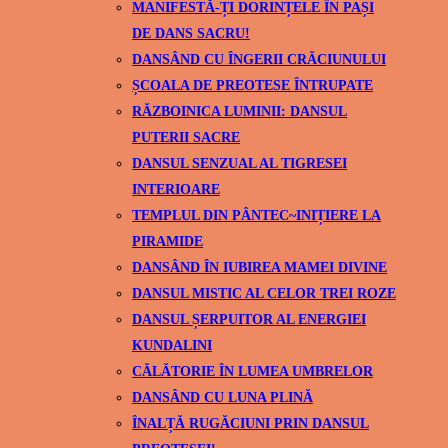
MANIFESTĂ-ȚI DORINȚELE ÎN PAȘI
DE DANS SACRU!
DANSÂND CU ÎNGERII CRĂCIUNULUI
ȘCOALA DE PREOTESE ÎNTRUPATE
RĂZBOINICA LUMINII: DANSUL
PUTERII SACRE
DANSUL SENZUAL AL TIGRESEI
INTERIOARE
TEMPLUL DIN PÂNTEC~INIȚIERE LA
PIRAMIDE
DANSÂND ÎN IUBIREA MAMEI DIVINE
DANSUL MISTIC AL CELOR TREI ROZE
DANSUL ȘERPUITOR AL ENERGIEI
KUNDALINI
CĂLĂTORIE ÎN LUMEA UMBRELOR
DANSÂND CU LUNA PLINĂ
ÎNALȚĂ RUGĂCIUNI PRIN DANSUL