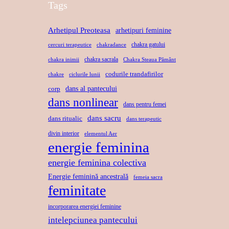
Tags
Arhetipul Preoteasa
arhetipuri feminine
chakra gatului
cercuri terapeutice
chakradance
chakra sacrala
chakra inimii
Chakra Steaua Pământ
codurile trandafirilor
chakre
ciclurile lunii
dans al pantecului
corp
dans nonlinear
dans pentru femei
dans sacru
dans ritualic
dans terapeutic
divin interior
elementul Aer
energie feminina
energie feminina colectiva
Energie feminină ancestrală
femeia sacra
feminitate
incorporarea energiei feminine
intelepciunea pantecului