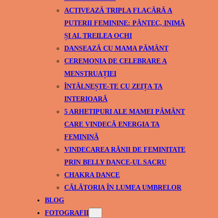
ACTIVEAZĂ TRIPLA FLACĂRĂ A
PUTERII FEMININE: PÂNTEC, INIMĂ
ȘI AL TREILEA OCHI
DANSEAZĂ CU MAMA PĂMÂNT
CEREMONIA DE CELEBRARE A
MENSTRUAȚIEI
ÎNTĂLNEȘTE-TE CU ZEIȚA TA
INTERIOARĂ
5 ARHETIPURI ALE MAMEI PĂMÂNT
CARE VINDECĂ ENERGIA TA
FEMININĂ
VINDECAREA RĂNII DE FEMINITATE
PRIN BELLY DANCE-UL SACRU
CHAKRA DANCE
CĂLĂTORIA ÎN LUMEA UMBRELOR
BLOG
FOTOGRAFII