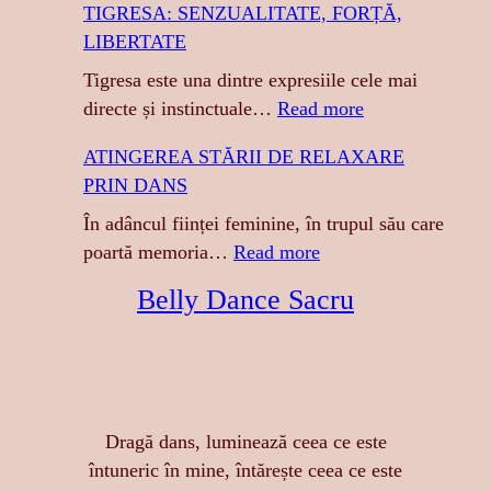
TIGRESA: SENZUALITATE, FORȚĂ,
LIBERTATE
Tigresa este una dintre expresiile cele mai
:
directe și instinctuale…
Read more
T
ATINGEREA STĂRII DE RELAXARE
I
PRIN DANS
G
R
În adâncul ființei feminine, în trupul său care
E
:
poartă memoria…
Read more
S
A
Belly Dance Sacru
A
T
:
I
S
N
E
G
N
E
Dragă dans, luminează ceea ce este
Z
R
întuneric în mine, întărește ceea ce este
U
E