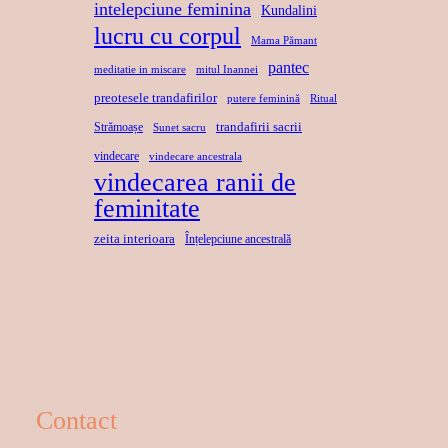
intelepciune feminina
Kundalini
lucru cu corpul
Mama Pămant
pantec
meditatie in miscare
mitul Inannei
preotesele trandafirilor
putere feminină
Ritual
trandafirii sacrii
Strămoașe
Sunet sacru
vindecare
vindecare ancestrala
vindecarea ranii de
feminitate
zeita interioara
Înțelepciune ancestrală
Contact