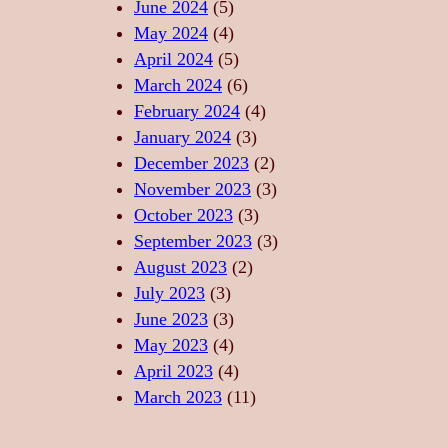
A
L
June 2024
(5)
L
X
D
May 2024
(4)
I
A
A
April 2024
(5)
B
R
N
March 2024
(6)
E
E
S
February 2024
(4)
R
P
U
January 2024
(3)
T
R
L
December 2023
(2)
A
I
U
November 2023
(3)
T
N
I
October 2023
(3)
E
D
S
September 2023
(3)
A
A
August 2023
(2)
N
C
July 2023
(3)
S
R
June 2023
(3)
U
May 2023
(4)
April 2023
(4)
March 2023
(11)