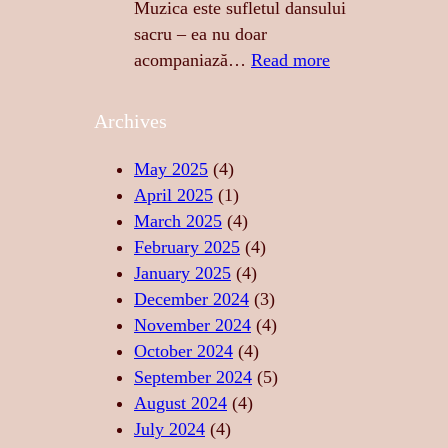
E
N
Muzica este sufletul dansului
N
G
sacru – ea nu doar
Z
E
:
acompaniază…
Read more
U
R
M
A
E
U
Archives
L
A
Z
I
S
I
May 2025
(4)
T
T
C
April 2025
(1)
A
Ă
A
March 2025
(4)
T
R
–
February 2025
(4)
E
I
S
January 2025
(4)
,
I
U
December 2024
(3)
F
D
F
November 2024
(4)
O
E
L
October 2024
(4)
R
R
E
September 2024
(5)
Ț
E
T
August 2024
(4)
Ă
L
U
July 2024
(4)
,