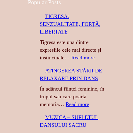
a
Popular Posts
r
TIGRESA:
c
SENZUALITATE, FORȚĂ,
h
LIBERTATE
Tigresa este una dintre
expresiile cele mai directe și
:
instinctuale…
Read more
T
ATINGEREA STĂRII DE
I
RELAXARE PRIN DANS
G
R
În adâncul ființei feminine, în
E
trupul său care poartă
S
:
memoria…
Read more
A
A
MUZICA – SUFLETUL
:
T
DANSULUI SACRU
S
I