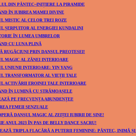
UL DIN PÂNTEC~INIȚIERE LA PIRAMIDE
ND ÎN IUBIREA MAMEI DIVINE
L MISTIC AL CELOR TREI ROZE
L ȘERPUITOR AL ENERGIEI KUNDALINI
TORIE ÎN LUMEA UMBRELOR
ND CU LUNA PLINĂ
Ă RUGĂCIUNI PRIN DANSUL PREOTESEI!
L MAGIC AL ZÂNEI INTERIOARE
L UNIUNII INTERIOARE: YIN YANG
L TRANSFORMATOR AL VIEȚII TALE
L ACTIVĂRII EROINEI TALE INTERIOARE
ÂND ÎN LUMINĂ CU STRĂMOAȘELE
AZĂ PE FRECVENȚA ABUNDENȚEI!
REA FEMEII SENZUALE
PERĂ DANSUL MAGIC AL ZEIȚEI IUBIRII DE SINE!
IE ANUL 2023 ÎN PAS DE BELLY DANCE SACRU!
EAZĂ TRIPLA FLACĂRĂ A PUTERII FEMININE: PÂNTEC, INIMĂ ȘI