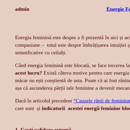
admin
Energie F
Energia feminină este despre a fi prezentă în aici și a
compasiune – totul este despre îmbrățișarea intuiției și
semnificative cu ceilalți.
Când energia feminină este blocată, se face trecerea l
acest lucru?
Există câteva motive pentru care energia f
măcar nu ești conștientă de asta. Poate că ai fost rănita
așa că ascunderea părții tale feminine a devenit mecanis
Dacă în articolul precedent
“Cauzele rănii de feminita
care sunt și
indicatorii acestei energii feminine blo
1. Cauți validare externă