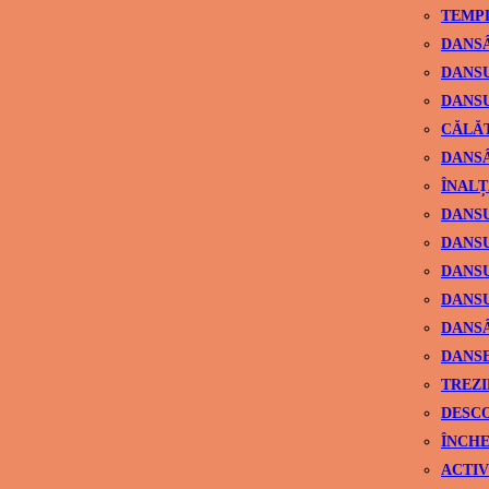
TEMPL
DANSÂ
DANSU
DANSU
CĂLĂ
DANSÂ
ÎNALȚ
DANSU
DANSU
DANSU
DANSU
DANS
DANSE
TREZI
DESCO
ÎNCHE
ACTIV