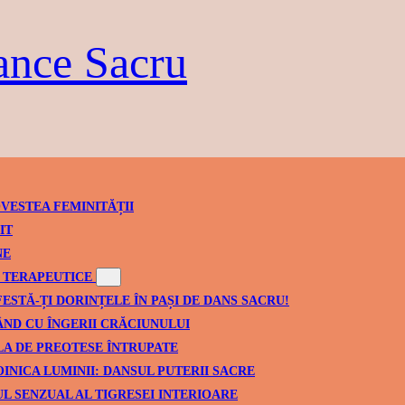
ance Sacru
VESTEA FEMINITĂȚII
IT
NE
TERAPEUTICE
ESTĂ-ȚI DORINȚELE ÎN PAȘI DE DANS SACRU!
ND CU ÎNGERII CRĂCIUNULUI
A DE PREOTESE ÎNTRUPATE
INICA LUMINII: DANSUL PUTERII SACRE
L SENZUAL AL TIGRESEI INTERIOARE