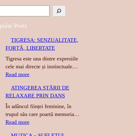
pular Posts
TIGRESA: SENZUALITATE,
FORȚĂ, LIBERTATE
Tigresa este una dintre expresiile
cele mai directe și instinctuale…
:
Read more
T
ATINGEREA STĂRII DE
I
RELAXARE PRIN DANS
G
R
În adâncul ființei feminine, în
E
trupul său care poartă memoria…
S
:
Read more
A
A
MUZICA – SUFLETUL