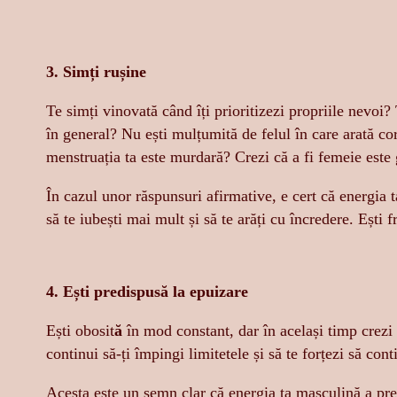
3. Simți rușine
Te simți vinovată când îți prioritizezi propriile nevoi? 
în general? Nu ești mulțumită de felul în care arată co
menstruația ta este murdară? Crezi că a fi femeie este
În cazul unor răspunsuri afirmative, e cert că energia 
să te iubești mai mult și să te arăți cu încredere. Ești 
4. Ești predispusă la epuizare
Ești obosit
ă
în mod constant, dar în același timp crezi 
continui să-ți împingi limitetele și să te forțezi să cont
Acesta este un semn clar că energia ta masculină a pre