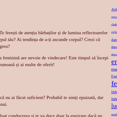
Arh
cerc
chak
Te ferești de atenția bărbaților și de lumina reflectoarelor
ciclu
rpul tău? Ai tendința de a-ți ascunde corpul? Crezi că
dan
 greu?
dans
dans
ta feminină are nevoie de vindecare! Este timpul să începi
e
frumoasă și ai multe de oferit!
en
Ene
f
int
că nu ai făcut suficient? Probabil te simți epuizată, dar
in
inui.
lu
luat conducerea și te va duce doar la epuizare dacă nu
medi