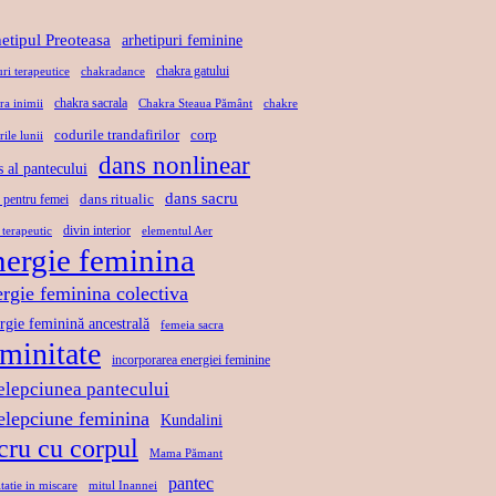
T
Ă
L
U
etipul Preoteasa
arhetipuri feminine
,
A
L
chakra gatului
uri terapeutice
chakradance
L
X
D
chakra sacrala
ra inimii
Chakra Steaua Pământ
chakre
I
A
A
codurile trandafirilor
corp
rile lunii
B
R
N
dans nonlinear
s al pantecului
E
E
S
R
dans sacru
P
U
dans ritualic
 pentru femei
T
R
L
divin interior
 terapeutic
elementul Aer
nergie feminina
A
I
U
T
N
I
ergie feminina colectiva
E
D
S
rgie feminină ancestrală
femeia sacra
A
A
eminitate
incorporarea energiei feminine
N
C
elepciunea pantecului
S
R
telepciune feminina
Kundalini
U
cru cu corpul
Mama Pămant
pantec
tatie in miscare
mitul Inannei