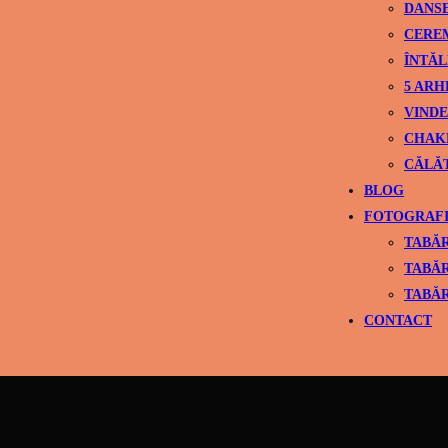
DANS
CEREM
ÎNTĂL
5 ARH
VINDE
CHAK
CĂLĂ
BLOG
FOTOGRAFI
TABĂR
TABĂR
TABĂR
CONTACT