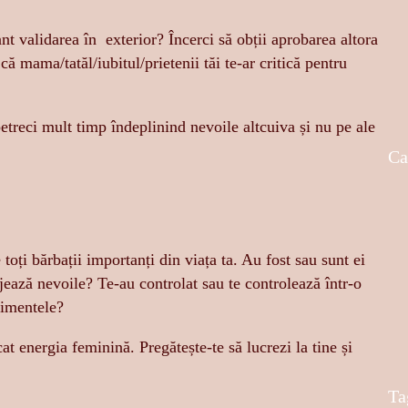
nt validarea în exterior? Încerci să obții aprobarea altora
 că mama/tatăl/iubitul/prietenii tăi te-ar critică pentru
petreci mult timp îndeplinind nevoile altcuiva și nu pe ale
Ca
 toți bărbații importanți din viața ta. Au fost sau sunt ei
glijează nevoile? Te-au controlat sau te controlează într-o
timentele?
at energia feminină. Pregătește-te să lucrezi la tine și
Ta