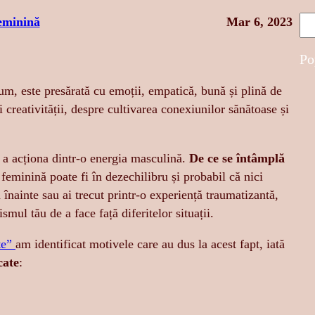
S
eminină
Mar 6, 2023
e
a
Po
r
cum, este presărată cu emoții, empatică, bună și plină de
c
 creativității, despre cultivarea conexiunilor sănătoase și
h
a a acționa dintr-o energia masculină.
De ce se întâmplă
eminină poate fi în dezechilibru și probabil că nici
 înainte sau ai trecut printr-o experiență traumatizantă,
mul tău de a face față diferitelor situații.
te”
am identificat motivele care au dus la acest fapt, iată
cate
: