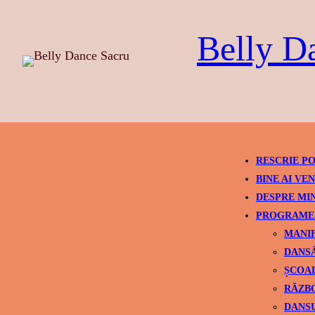
Skip
to
Belly D
content
RESCRIE PO
BINE AI VEN
DESPRE MI
PROGRAME 
MANIF
DANSÂ
ȘCOAL
RĂZBO
DANSU