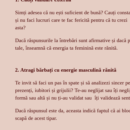
Simți adesea că nu ești suficient de bună? Cauți consta
și nu faci lucruri care te fac fericită pentru că tu crezi
asta?
Dacă răspunsurile la întrebări sunt afirmative și dacă 
tale, înseamnă că energia ta feminină este rănită.
2. Atragi bărbați cu energie masculină rănită
Te invit să faci un pas în spate și să analizezi sincer pe
prezenți, iubitori și grijulii? Te-au neglijat sau îți ne
formă sau altă și nu ți-au validat sau îți validează sen
Dacă răspunsul este da, aceasta indică faptul că ai bloc
scapă de acest tipar.