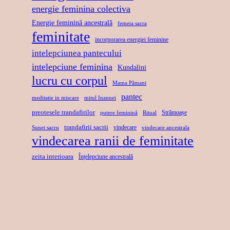
R
R
U
energie feminina colectiva
T
I
I
Energie feminină ancestrală
femeia sacra
A
N
feminitate
S
incorporarea energiei feminine
T
D
A
intelepciunea pantecului
E
A
C
intelepciune feminina
Kundalini
N
R
lucru cu corpul
Mama Pămant
S
U
pantec
meditatie in miscare
mitul Inannei
preotesele trandafirilor
Strămoașe
putere feminină
Ritual
trandafirii sacrii
vindecare
Sunet sacru
vindecare ancestrala
vindecarea ranii de feminitate
zeita interioara
Înțelepciune ancestrală