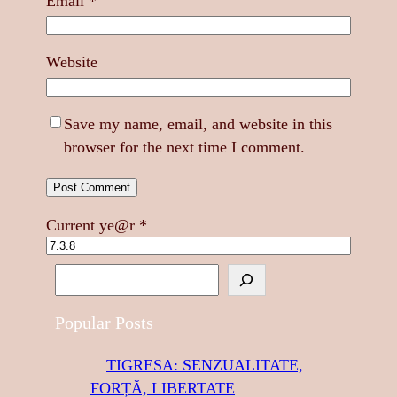
Email
*
Website
Save my name, email, and website in this
browser for the next time I comment.
Current ye@r
*
S
e
a
Popular Posts
r
TIGRESA: SENZUALITATE,
c
FORȚĂ, LIBERTATE
h