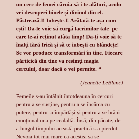
un cerc de femei căruia să i te alături, acolo
vei descoperi binele și divinul din el.
Păstrează-l! Iubește-l! Arătată-te așa cum
ești! Da-le voie să curgă lacrimilor tale pe
care le-ai reținut atâta timp! Da-ți voie să te
înalți fără frică și să te iubești cu blândețe!
Se vor produce transformări în tine. Fiecare
părticică din tine va resimți magia
cercului, doar dacă o vei permite. “
(Jeanette LeBlanc)
Femeile s-au întâlnit întotdeauna în cercuri
pentru a se susține, pentru a se încărca cu
putere, pentru a împărtăși și pentru a se hrăni
emoțional una pe cealaltă. Însă, din păcate, de-
a lungul timpului această practică s-a pierdut.
Nevoia tot mai mare ca acestea să se