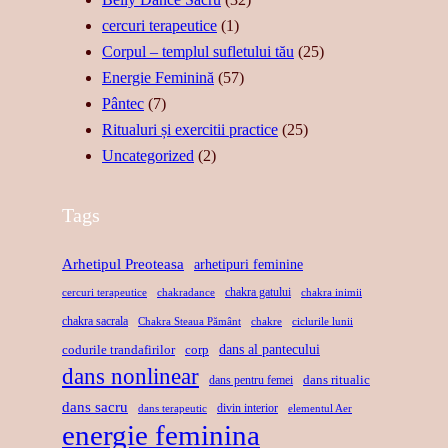
L
S
C
cercuri terapeutice
(1)
I
T
A
Corpul – templul sufletului tău
(25)
T
Ă
–
Energie Feminină
(57)
A
R
S
Pântec
(7)
T
I
U
Ritualuri și exercitii practice
(25)
E
I
F
Uncategorized
(2)
,
D
L
F
E
E
Tags
O
R
T
R
E
U
Arhetipul Preoteasa
arhetipuri feminine
Ț
L
L
chakra gatului
cercuri terapeutice
chakradance
chakra inimii
Ă
A
D
chakra sacrala
Chakra Steaua Pământ
chakre
ciclurile lunii
,
X
A
dans al pantecului
codurile trandafirilor
corp
L
A
N
dans nonlinear
I
dans ritualic
dans pentru femei
R
S
dans sacru
B
E
U
divin interior
dans terapeutic
elementul Aer
energie feminina
E
P
L