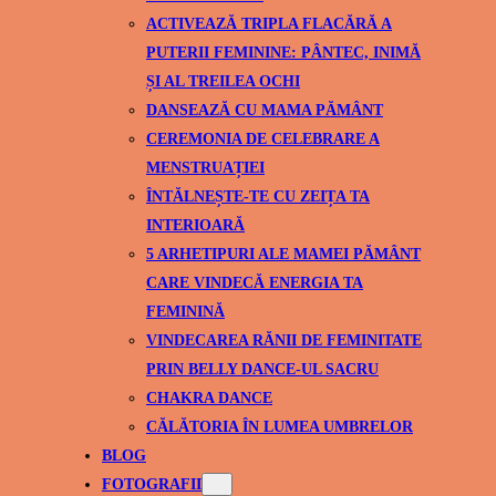
ACTIVEAZĂ TRIPLA FLACĂRĂ A
PUTERII FEMININE: PÂNTEC, INIMĂ
ȘI AL TREILEA OCHI
DANSEAZĂ CU MAMA PĂMÂNT
CEREMONIA DE CELEBRARE A
MENSTRUAȚIEI
ÎNTĂLNEȘTE-TE CU ZEIȚA TA
INTERIOARĂ
5 ARHETIPURI ALE MAMEI PĂMÂNT
CARE VINDECĂ ENERGIA TA
FEMININĂ
VINDECAREA RĂNII DE FEMINITATE
PRIN BELLY DANCE-UL SACRU
CHAKRA DANCE
CĂLĂTORIA ÎN LUMEA UMBRELOR
BLOG
FOTOGRAFII