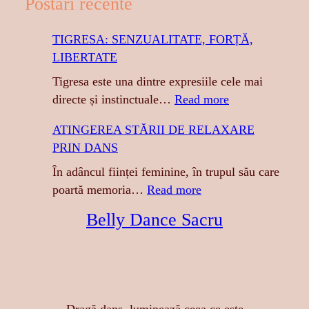
Postări recente
TIGRESA: SENZUALITATE, FORȚĂ,
LIBERTATE
Tigresa este una dintre expresiile cele mai
:
directe și instinctuale…
Read more
T
ATINGEREA STĂRII DE RELAXARE
I
PRIN DANS
G
R
În adâncul ființei feminine, în trupul său care
E
:
poartă memoria…
Read more
S
A
Belly Dance Sacru
A
T
:
I
S
N
E
G
N
E
Dragă dans, luminează ceea ce este