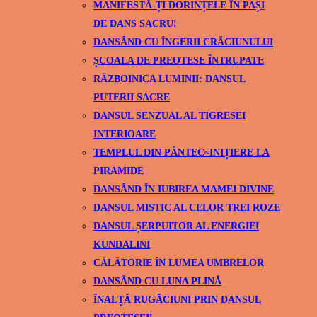
MANIFESTĂ-ȚI DORINȚELE ÎN PAȘI
DE DANS SACRU!
DANSÂND CU ÎNGERII CRĂCIUNULUI
ȘCOALA DE PREOTESE ÎNTRUPATE
RĂZBOINICA LUMINII: DANSUL
PUTERII SACRE
DANSUL SENZUAL AL TIGRESEI
INTERIOARE
TEMPLUL DIN PÂNTEC~INIȚIERE LA
PIRAMIDE
DANSÂND ÎN IUBIREA MAMEI DIVINE
DANSUL MISTIC AL CELOR TREI ROZE
DANSUL ȘERPUITOR AL ENERGIEI
KUNDALINI
CĂLĂTORIE ÎN LUMEA UMBRELOR
DANSÂND CU LUNA PLINĂ
ÎNALȚĂ RUGĂCIUNI PRIN DANSUL