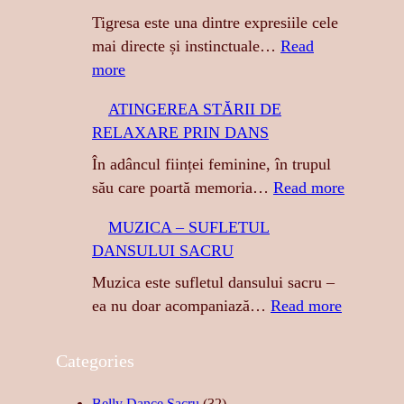
Tigresa este una dintre expresiile cele
mai directe și instinctuale…
Read
:
more
T
ATINGEREA STĂRII DE
I
RELAXARE PRIN DANS
G
R
În adâncul ființei feminine, în trupul
E
:
său care poartă memoria…
Read more
S
A
MUZICA – SUFLETUL
A
T
DANSULUI SACRU
:
I
S
N
Muzica este sufletul dansului sacru –
E
G
:
ea nu doar acompaniază…
Read more
N
E
M
Z
R
U
Categories
U
E
Z
A
A
I
Belly Dance Sacru
(32)