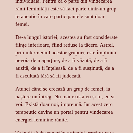
individuala. Pentru că o parte din vindecarea
rănii feminității este să faci parte dintr-un grup
terapeutic în care participantele sunt doar
femei.
De-a lungul istoriei, acestea au fost considerate
ființe inferioare, fiind reduse la tăcere. Astfel,
prin intermediul acestor grupuri, este împlinită
nevoia de a aparține, de a fi văzută, de a fi
auzită, de a fi înțeleasă. de a fi susținută, de a
fi ascultată fără să fii judecată.
Atunci când se creează un grup de femei, ia
naștere un întreg. Nu mai există eu și tu, eu și
voi. Există doar noi, împreună. Iar acest cerc
terapeutic devine un portal pentru vindecarea
energiei feminine rănite.
Te invit să descoperi în articolul următor care