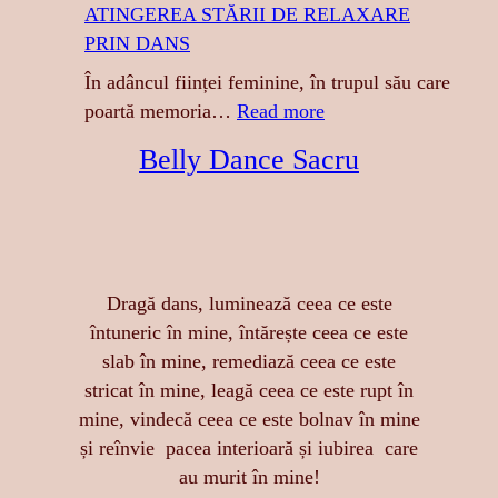
ATINGEREA STĂRII DE RELAXARE
I
PRIN DANS
G
R
În adâncul ființei feminine, în trupul său care
E
:
poartă memoria…
Read more
S
A
Belly Dance Sacru
A
T
:
I
S
N
E
G
N
E
Dragă dans, luminează ceea ce este
Z
R
întuneric în mine, întărește ceea ce este
U
E
slab în mine, remediază ceea ce este
A
A
stricat în mine, leagă ceea ce este rupt în
L
S
mine, vindecă ceea ce este bolnav în mine
I
T
și reînvie pacea interioară și iubirea care
T
Ă
au murit în mine!
A
R