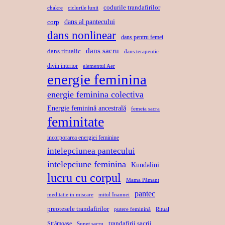
codurile trandafirilor
chakre
ciclurile lunii
dans al pantecului
corp
dans nonlinear
dans pentru femei
dans sacru
dans ritualic
dans terapeutic
divin interior
elementul Aer
energie feminina
energie feminina colectiva
Energie feminină ancestrală
femeia sacra
feminitate
incorporarea energiei feminine
intelepciunea pantecului
intelepciune feminina
Kundalini
lucru cu corpul
Mama Pămant
pantec
meditatie in miscare
mitul Inannei
preotesele trandafirilor
putere feminină
Ritual
trandafirii sacrii
Strămoașe
Sunet sacru