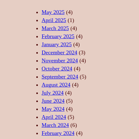
L
A
Z
I
S
I
May 2025
(4)
T
T
C
April 2025
(1)
A
Ă
A
March 2025
(4)
T
R
–
February 2025
(4)
E
I
S
January 2025
(4)
,
I
U
December 2024
(3)
F
D
F
November 2024
(4)
O
E
L
October 2024
(4)
R
R
E
September 2024
(5)
Ț
E
T
August 2024
(4)
Ă
L
U
July 2024
(4)
,
A
L
June 2024
(5)
L
X
D
May 2024
(4)
I
A
A
April 2024
(5)
B
R
N
March 2024
(6)
E
E
S
February 2024
(4)
R