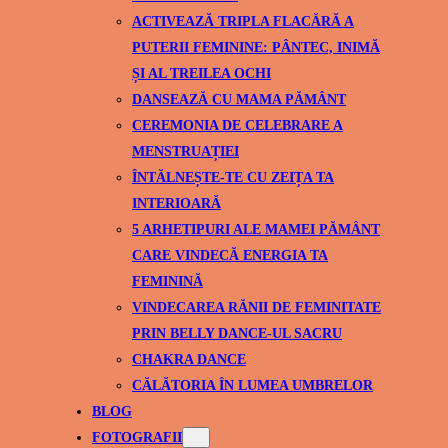
ACTIVEAZĂ TRIPLA FLACĂRĂ A
PUTERII FEMININE: PÂNTEC, INIMĂ
ȘI AL TREILEA OCHI
DANSEAZĂ CU MAMA PĂMÂNT
CEREMONIA DE CELEBRARE A
MENSTRUAȚIEI
ÎNTĂLNEȘTE-TE CU ZEIȚA TA
INTERIOARĂ
5 ARHETIPURI ALE MAMEI PĂMÂNT
CARE VINDECĂ ENERGIA TA
FEMININĂ
VINDECAREA RĂNII DE FEMINITATE
PRIN BELLY DANCE-UL SACRU
CHAKRA DANCE
CĂLĂTORIA ÎN LUMEA UMBRELOR
BLOG
FOTOGRAFII