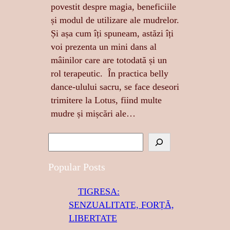
povestit despre magia, beneficiile
și modul de utilizare ale mudrelor.
Și așa cum îți spuneam, astăzi îți
voi prezenta un mini dans al
mâinilor care are totodată și un
rol terapeutic. În practica belly
dance-ulului sacru, se face deseori
trimitere la Lotus, fiind multe
mudre și mișcări ale…
S
e
a
Popular Posts
r
TIGRESA:
c
SENZUALITATE, FORȚĂ,
h
LIBERTATE