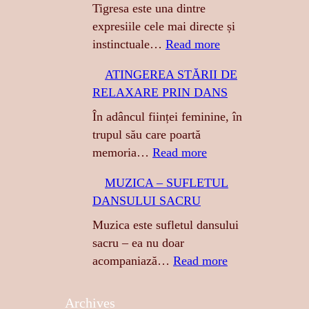
Tigresa este una dintre
expresiile cele mai directe și
:
instinctuale…
Read more
T
ATINGEREA STĂRII DE
I
RELAXARE PRIN DANS
G
R
În adâncul ființei feminine, în
E
trupul său care poartă
S
:
memoria…
Read more
A
A
MUZICA – SUFLETUL
:
T
DANSULUI SACRU
S
I
E
N
Muzica este sufletul dansului
N
G
sacru – ea nu doar
Z
E
:
acompaniază…
Read more
U
R
M
A
E
U
Archives