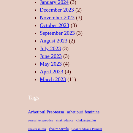
P
U
January 2024
(3)
T
R
L
December 2023
(2)
A
I
U
November 2023
(3)
T
N
I
October 2023
(3)
E
D
S
September 2023
(3)
A
A
August 2023
(2)
N
C
July 2023
(3)
S
R
June 2023
(3)
U
May 2023
(4)
April 2023
(4)
March 2023
(11)
Tags
Arhetipul Preoteasa
arhetipuri feminine
chakra gatului
cercuri terapeutice
chakradance
chakra sacrala
chakra inimii
Chakra Steaua Pământ