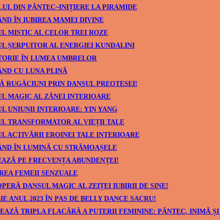
UL DIN PÂNTEC~INIȚIERE LA PIRAMIDE
ND ÎN IUBIREA MAMEI DIVINE
L MISTIC AL CELOR TREI ROZE
L ȘERPUITOR AL ENERGIEI KUNDALINI
TORIE ÎN LUMEA UMBRELOR
ND CU LUNA PLINĂ
Ă RUGĂCIUNI PRIN DANSUL PREOTESEI!
L MAGIC AL ZÂNEI INTERIOARE
L UNIUNII INTERIOARE: YIN YANG
L TRANSFORMATOR AL VIEȚII TALE
L ACTIVĂRII EROINEI TALE INTERIOARE
ÂND ÎN LUMINĂ CU STRĂMOAȘELE
AZĂ PE FRECVENȚA ABUNDENȚEI!
REA FEMEII SENZUALE
PERĂ DANSUL MAGIC AL ZEIȚEI IUBIRII DE SINE!
IE ANUL 2023 ÎN PAS DE BELLY DANCE SACRU!
EAZĂ TRIPLA FLACĂRĂ A PUTERII FEMININE: PÂNTEC, INIMĂ ȘI