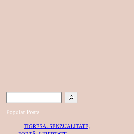
S
e
a
Popular Posts
r
TIGRESA: SENZUALITATE,
c