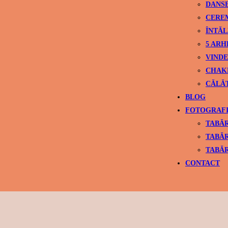
DANS
CEREM
ÎNTĂL
5 ARH
VINDE
CHAK
CĂLĂ
BLOG
FOTOGRAFI
TABĂR
TABĂR
TABĂR
CONTACT