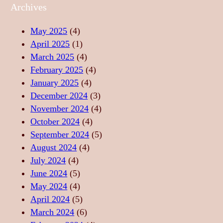
A
E
U
Archives
L
A
Z
I
S
I
May 2025
(4)
T
T
C
April 2025
(1)
A
Ă
A
March 2025
(4)
T
R
–
February 2025
(4)
E
I
S
January 2025
(4)
,
I
U
December 2024
(3)
F
D
F
November 2024
(4)
O
E
L
October 2024
(4)
R
R
E
September 2024
(5)
Ț
E
T
August 2024
(4)
Ă
L
U
July 2024
(4)
,
A
L
June 2024
(5)
L
X
D
May 2024
(4)
I
A
A
April 2024
(5)
B
R
N
March 2024
(6)
E
E
S