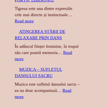
FORȚĂ, LIBERTATE
h
Tigresa este una dintre expresiile
cele mai directe și instinctuale…
:
Read more
T
ATINGEREA STĂRII DE
I
RELAXARE PRIN DANS
G
R
În adâncul ființei feminine, în trupul
E
său care poartă memoria…
Read
S
:
more
A
A
MUZICA – SUFLETUL
:
T
DANSULUI SACRU
S
I
E
N
Muzica este sufletul dansului sacru –
N
G
ea nu doar acompaniază…
Read
Z
E
:
more
U
R
M