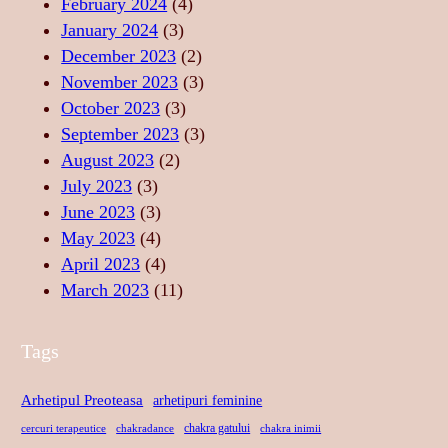
February 2024
(4)
R
P
U
January 2024
(3)
T
R
L
December 2023
(2)
A
I
U
November 2023
(3)
T
N
I
October 2023
(3)
E
D
S
September 2023
(3)
A
A
August 2023
(2)
N
C
July 2023
(3)
S
R
June 2023
(3)
U
May 2023
(4)
April 2023
(4)
March 2023
(11)
Tags
Arhetipul Preoteasa
arhetipuri feminine
chakra gatului
cercuri terapeutice
chakradance
chakra inimii