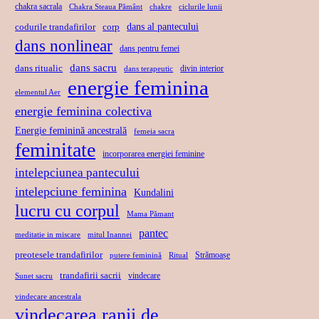
chakra sacrala
Chakra Steaua Pământ
chakre
ciclurile lunii
dans al pantecului
codurile trandafirilor
corp
dans nonlinear
dans pentru femei
dans sacru
dans ritualic
divin interior
dans terapeutic
energie feminina
elementul Aer
energie feminina colectiva
Energie feminină ancestrală
femeia sacra
feminitate
incorporarea energiei feminine
intelepciunea pantecului
intelepciune feminina
Kundalini
lucru cu corpul
Mama Pămant
pantec
meditatie in miscare
mitul Inannei
preotesele trandafirilor
Strămoașe
putere feminină
Ritual
trandafirii sacrii
vindecare
Sunet sacru
vindecare ancestrala
vindecarea ranii de