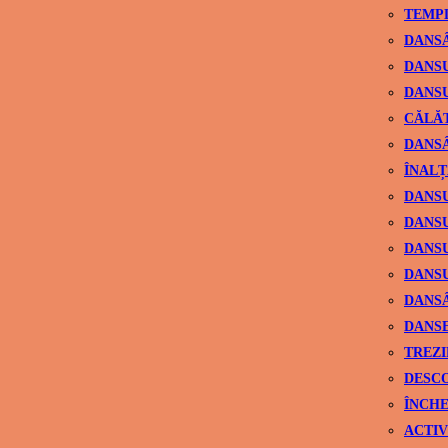
TEMPL
DANSÂ
DANSU
DANSU
CĂLĂ
DANSÂ
ÎNALȚ
DANSU
DANSU
DANSU
DANSU
DANS
DANSE
TREZI
DESCO
ÎNCHE
ACTIV