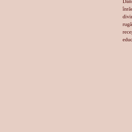
Dans
înră
divi
rugă
rece
educ