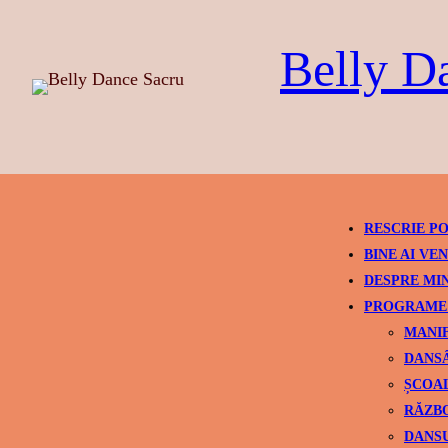
Skip
to
Belly D
content
RESCRIE PO
BINE AI VEN
DESPRE MI
PROGRAME 
MANIF
DANSÂ
ȘCOAL
RĂZBO
DANSU