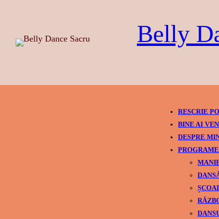
Skip
to
Belly D
content
RESCRIE PO
BINE AI VEN
DESPRE MI
PROGRAME 
MANIF
DANSÂ
ȘCOAL
RĂZBO
DANSU