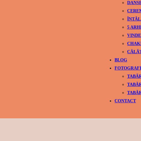
DANS
CEREM
ÎNTĂL
5 ARH
VINDE
CHAK
CĂLĂ
BLOG
FOTOGRAFI
TABĂR
TABĂR
TABĂR
CONTACT