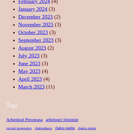
February 2024
(4)
R
P
U
January 2024
(3)
T
R
L
December 2023
(2)
A
I
U
November 2023
(3)
T
N
I
October 2023
(3)
E
D
S
September 2023
(3)
A
A
August 2023
(2)
N
C
July 2023
(3)
S
R
June 2023
(3)
U
May 2023
(4)
April 2023
(4)
March 2023
(11)
Tags
Arhetipul Preoteasa
arhetipuri feminine
chakra gatului
cercuri terapeutice
chakradance
chakra inimii