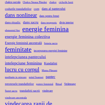
chakra sacrala
Chakra Steaua Pământ
chakre
ciclurile lunii
dans al pantecului
codurile trandafirilor
corp
dans nonlinear
dans pentru femei
dans sacru
dans ritualic
divin interior
dans terapeutic
energie feminina
elementul Aer
energie feminina colectiva
Energie feminină ancestrală
femeia sacra
feminitate
incorporarea energiei feminine
intelepciunea pantecului
intelepciune feminina
Kundalini
lucru cu corpul
Mama Pămant
pantec
meditatie in miscare
mitul Inannei
preotesele trandafirilor
Strămoașe
putere feminină
Ritual
trandafirii sacrii
vindecare
Sunet sacru
vindecare ancestrala
vindecarea ranii de