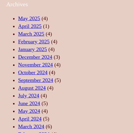
A
E
U
Archives
L
A
Z
I
S
I
May 2025
(4)
T
T
C
April 2025
(1)
A
Ă
A
March 2025
(4)
T
R
–
February 2025
(4)
E
I
S
January 2025
(4)
,
I
U
December 2024
(3)
F
D
F
November 2024
(4)
O
E
L
October 2024
(4)
R
R
E
September 2024
(5)
Ț
E
T
August 2024
(4)
Ă
L
U
July 2024
(4)
,
A
L
June 2024
(5)
L
X
D
May 2024
(4)
I
A
A
April 2024
(5)
B
R
N
March 2024
(6)
E
E
S