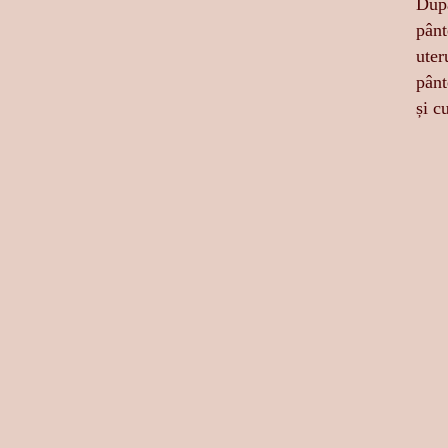
După
pânt
uter
pânt
și c