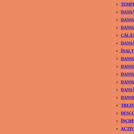
TEMPL
DANSÂ
DANSU
DANSU
CĂLĂ
DANSÂ
ÎNALȚ
DANSU
DANSU
DANSU
DANSU
DANS
DANSE
TREZI
DESCO
ÎNCHE
ACTIV