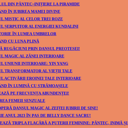
UL DIN PÂNTEC~INIȚIERE LA PIRAMIDE
ND ÎN IUBIREA MAMEI DIVINE
L MISTIC AL CELOR TREI ROZE
L ȘERPUITOR AL ENERGIEI KUNDALINI
TORIE ÎN LUMEA UMBRELOR
ND CU LUNA PLINĂ
Ă RUGĂCIUNI PRIN DANSUL PREOTESEI!
L MAGIC AL ZÂNEI INTERIOARE
L UNIUNII INTERIOARE: YIN YANG
L TRANSFORMATOR AL VIEȚII TALE
L ACTIVĂRII EROINEI TALE INTERIOARE
ÂND ÎN LUMINĂ CU STRĂMOAȘELE
AZĂ PE FRECVENȚA ABUNDENȚEI!
REA FEMEII SENZUALE
PERĂ DANSUL MAGIC AL ZEIȚEI IUBIRII DE SINE!
IE ANUL 2023 ÎN PAS DE BELLY DANCE SACRU!
EAZĂ TRIPLA FLACĂRĂ A PUTERII FEMININE: PÂNTEC, INIMĂ ȘI