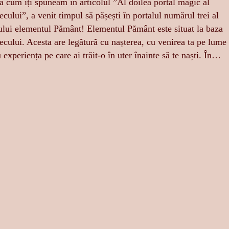
 cum îți spuneam în articolul ”Al doilea portal magic al
ecului”, a venit timpul să pășești în portalul numărul trei al
ului elementul Pământ! Elementul Pământ este situat la baza
ecului. Acesta are legătură cu nașterea, cu venirea ta pe lume
u experiența pe care ai trăit-o în uter înainte să te naști. În…