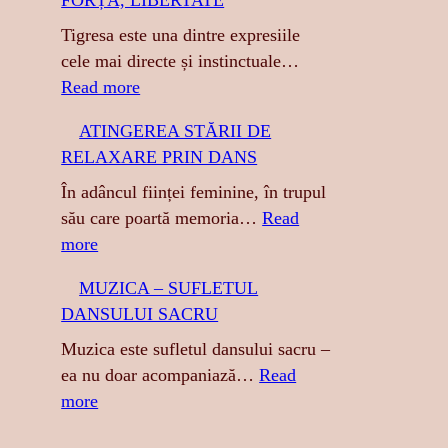
FORȚĂ, LIBERTATE
h
Tigresa este una dintre expresiile
cele mai directe și instinctuale…
:
Read more
T
ATINGEREA STĂRII DE
I
RELAXARE PRIN DANS
G
R
În adâncul ființei feminine, în trupul
E
său care poartă memoria…
Read
S
:
more
A
A
MUZICA – SUFLETUL
:
T
DANSULUI SACRU
S
I
E
N
Muzica este sufletul dansului sacru –
N
G
ea nu doar acompaniază…
Read
Z
E
:
more
U
R
M