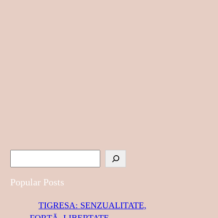
S
e
a
Popular Posts
r
TIGRESA: SENZUALITATE,
c