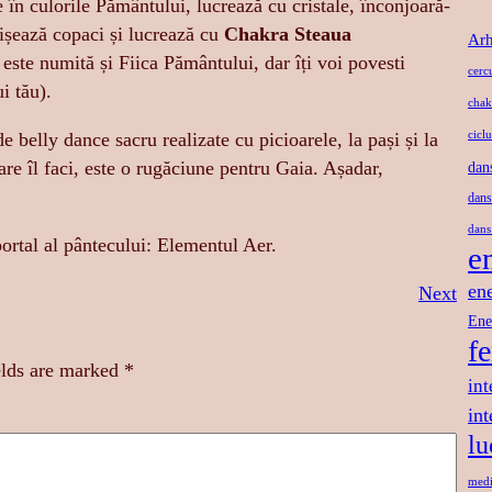
e în culorile Pământului, lucrează cu cristale, înconjoară-
țișează copaci și lucrează cu
Chakra Steaua
Arh
i este numită și Fiica Pământului, dar îți voi povesti
cerc
i tău).
chak
e belly dance sacru realizate cu picioarele, la pași și la
ciclu
care îl faci, este o rugăciune pentru Gaia. Așadar,
dan
dans
dans
 portal al pântecului: Elementul Aer.
e
en
Next
Ene
f
elds are marked
*
int
in
lu
medi