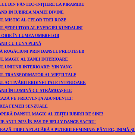
UL DIN PÂNTEC~INIȚIERE LA PIRAMIDE
ND ÎN IUBIREA MAMEI DIVINE
L MISTIC AL CELOR TREI ROZE
L ȘERPUITOR AL ENERGIEI KUNDALINI
TORIE ÎN LUMEA UMBRELOR
ND CU LUNA PLINĂ
Ă RUGĂCIUNI PRIN DANSUL PREOTESEI!
L MAGIC AL ZÂNEI INTERIOARE
L UNIUNII INTERIOARE: YIN YANG
L TRANSFORMATOR AL VIEȚII TALE
L ACTIVĂRII EROINEI TALE INTERIOARE
ÂND ÎN LUMINĂ CU STRĂMOAȘELE
AZĂ PE FRECVENȚA ABUNDENȚEI!
REA FEMEII SENZUALE
PERĂ DANSUL MAGIC AL ZEIȚEI IUBIRII DE SINE!
IE ANUL 2023 ÎN PAS DE BELLY DANCE SACRU!
EAZĂ TRIPLA FLACĂRĂ A PUTERII FEMININE: PÂNTEC, INIMĂ ȘI