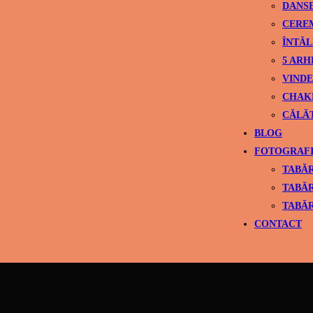
DANS
CEREM
ÎNTĂL
5 ARH
VINDE
CHAK
CĂLĂ
BLOG
FOTOGRAFI
TABĂR
TABĂR
TABĂR
CONTACT