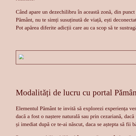
Când apare un dezechilibru în această zonă, din punct d
Pământ, nu te simți susuținută de viață, ești deconectat
Pot apărea diferite adicții care au ca scop să te sustragă
Modalități de lucru cu portal Pămân
Elementul Pământ te invită să explorezi experiența veni
dacă a fost o naștere naturală sau prin cezariană, dacă
și imediat după ce te-ai născut, daca se aștepta să fii b