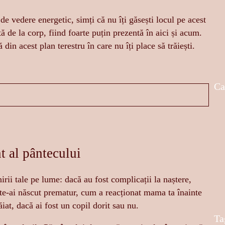
e vedere energetic, simți că nu îți găsești locul pe acest
ă de la corp, fiind foarte puțin prezentă în aici și acum.
 din acest plan terestru în care nu îți place să trăiești.
Ca
t al pântecului
rii tale pe lume: dacă au fost complicații la naștere,
 te-ai născut prematur, cum a reacționat mama ta înainte
ăiat, dacă ai fost un copil dorit sau nu.
Ta