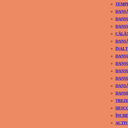
TEMPL
DANSÂ
DANSU
DANSU
CĂLĂ
DANSÂ
ÎNALȚ
DANSU
DANSU
DANSU
DANSU
DANS
DANSE
TREZI
DESCO
ÎNCHE
ACTIV