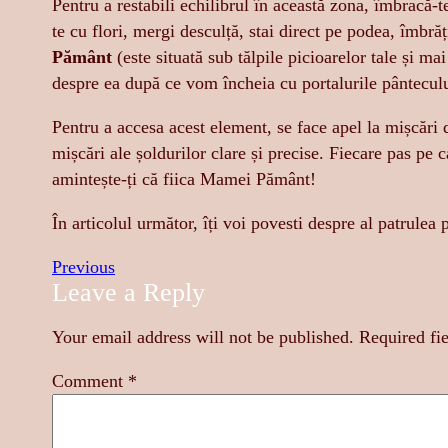
Pentru a restabili echilibrul în această zona, îmbracă-t
te cu flori, mergi desculță, stai direct pe podea, îmbră
Pământ
(este situată sub tălpile picioarelor tale și ma
despre ea după ce vom încheia cu portalurile pânteculu
Pentru a accesa acest element, se face apel la mișcări d
mișcări ale șoldurilor clare și precise. Fiecare pas pe 
amintește-ți că fiica Mamei Pământ!
În articolul următor, îți voi povesti despre al patrulea
Previous
Leave a Reply
Your email address will not be published.
Required fi
Comment
*