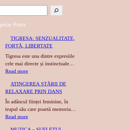
pular Posts
TIGRESA: SENZUALITATE,
FORȚĂ, LIBERTATE
Tigresa este una dintre expresiile
cele mai directe și instinctuale…
:
Read more
T
ATINGEREA STĂRII DE
I
RELAXARE PRIN DANS
G
R
În adâncul ființei feminine, în
E
trupul său care poartă memoria…
S
:
Read more
A
A
MUZICA – SUFLETUL