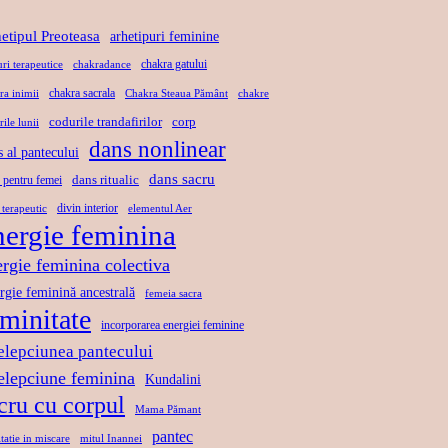
T
Ă
L
U
etipul Preoteasa
arhetipuri feminine
,
A
L
chakra gatului
uri terapeutice
chakradance
L
X
D
chakra sacrala
ra inimii
Chakra Steaua Pământ
chakre
I
A
A
codurile trandafirilor
corp
rile lunii
B
R
N
dans nonlinear
s al pantecului
E
E
S
R
dans sacru
P
U
dans ritualic
 pentru femei
T
R
L
divin interior
 terapeutic
elementul Aer
nergie feminina
A
I
U
T
N
I
ergie feminina colectiva
E
D
S
rgie feminină ancestrală
femeia sacra
A
A
eminitate
incorporarea energiei feminine
N
C
elepciunea pantecului
S
R
telepciune feminina
Kundalini
U
cru cu corpul
Mama Pămant
pantec
tatie in miscare
mitul Inannei