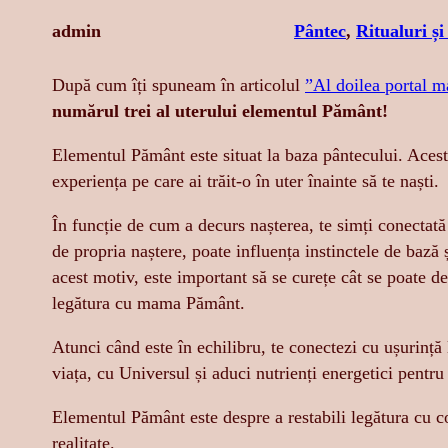
admin
Pântec
, 
Ritualuri și
După cum îți spuneam în articolul
”Al doilea portal m
numărul trei al uterului elementul Pământ!
Elementul Pământ este situat la baza pântecului. Acest
experiența pe care ai trăit-o în uter înainte să te naști.
În funcție de cum a decurs nașterea, te simți conectată
de propria naștere, poate influența instinctele de bază 
acest motiv, este important să se curețe cât se poate de
legătura cu mama Pământ.
Atunci când este în echilibru, te conectezi cu ușurință la
viața, cu Universul și aduci nutrienți energetici pentru 
Elementul Pământ este despre a restabili legătura cu co
realitate.