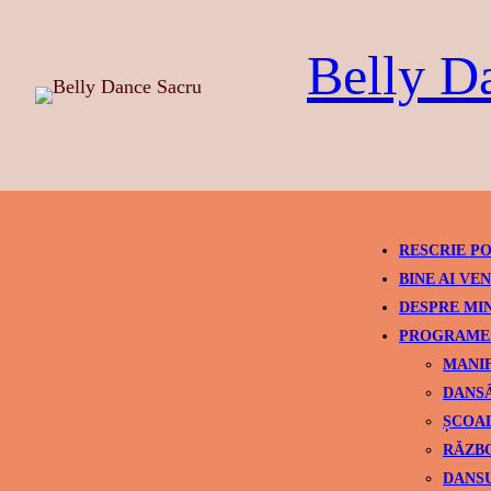
Skip
to
Belly D
content
RESCRIE PO
BINE AI VEN
DESPRE MI
PROGRAME 
MANIF
DANSÂ
ȘCOAL
RĂZBO
DANSU