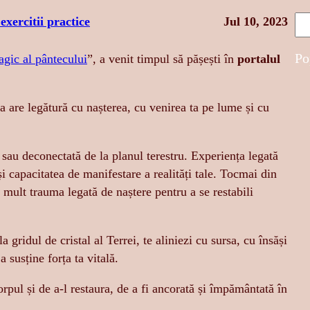
S
 exercitii practice
Jul 10, 2023
e
a
Po
agic al pântecului
”, a venit timpul să pășești în
portalul
r
c
a are legătură cu nașterea, cu venirea ta pe lume și cu
h
 sau deconectată de la planul terestru. Experiența legată
și capacitatea de manifestare a realități tale. Tocmai din
 mult trauma legată de naștere pentru a se restabili
 gridul de cristal al Terrei, te aliniezi cu sursa, cu însăși
a susține forța ta vitală.
rpul și de a-l restaura, de a fi ancorată și împământată în