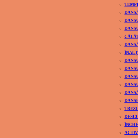
TEMPL
DANSÂ
DANSU
DANSU
CĂLĂ
DANSÂ
ÎNALȚ
DANSU
DANSU
DANSU
DANSU
DANS
DANSE
TREZI
DESCO
ÎNCHE
ACTIV