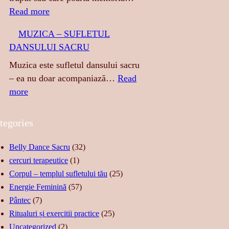
S
:
Read more
A
A
MUZICA – SUFLETUL
:
T
DANSULUI SACRU
S
I
E
N
Muzica este sufletul dansului sacru
N
G
– ea nu doar acompaniază…
Read
Z
E
:
more
U
R
M
A
E
U
tegories
L
A
Z
I
S
I
Belly Dance Sacru
(32)
T
T
C
cercuri terapeutice
(1)
A
Ă
A
Corpul – templul sufletului tău
(25)
T
R
–
Energie Feminină
(57)
E
I
S
Pântec
(7)
,
I
U
Ritualuri și exercitii practice
(25)
F
D
F
Uncategorized
(2)