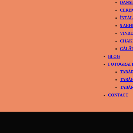
DANS
CEREM
ÎNTĂL
5 ARH
VINDE
CHAK
CĂLĂ
BLOG
FOTOGRAFI
TABĂR
TABĂR
TABĂR
CONTACT