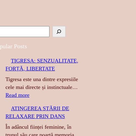
pular Posts
TIGRESA: SENZUALITATE,
FORȚĂ, LIBERTATE
Tigresa este una dintre expresiile
cele mai directe și instinctuale…
:
Read more
T
ATINGEREA STĂRII DE
I
RELAXARE PRIN DANS
G
R
În adâncul ființei feminine, în
E
trupul său care poartă memoria…