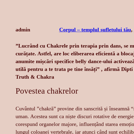
admin
Corpul – templul sufletului tău
, 
”Lucrând cu Chakrele prin terapia prin dans, se me
curățate. Astfel, are loc eliberarea eficientă a bloca
anumite mișcări specifice belly dance-ului activează
utilă pentru a te trata pe tine însăți” , afirmă Dip
Truth & Chakra
Povestea chakrelor
Cuvântul ”chakră” provine din sanscrită și înseamnă “ro
uman. Acestea sunt ca niște discuri rotative de energie 
corespund organelor majore, influențând starea emoționa
lungul coloanei vertebrale, iar atunci când sunt echilibr