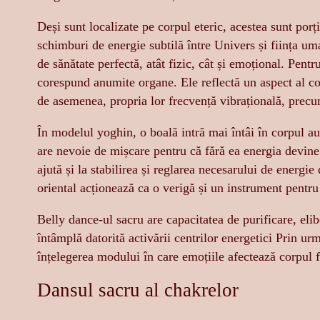
Deși sunt localizate pe corpul eteric, acestea sunt porț
schimburi de energie subtilă între Univers și ființa uma
de sănătate perfectă, atât fizic, cât și emoțional. Pentr
corespund anumite organe. Ele reflectă un aspect al con
de asemenea, propria lor frecvență vibrațională, precum
În modelul yoghin, o boală intră mai întâi în corpul au
are nevoie de mișcare pentru că fără ea energia devine 
ajută și la stabilirea și reglarea necesarului de energie
oriental acționează ca o verigă și un instrument pentru 
Belly dance-ul sacru are capacitatea de purificare, elib
întâmplă datorită activării centrilor energetici Prin ur
înțelegerea modului în care emoțiile afectează corpul f
Dansul sacru al chakrelor