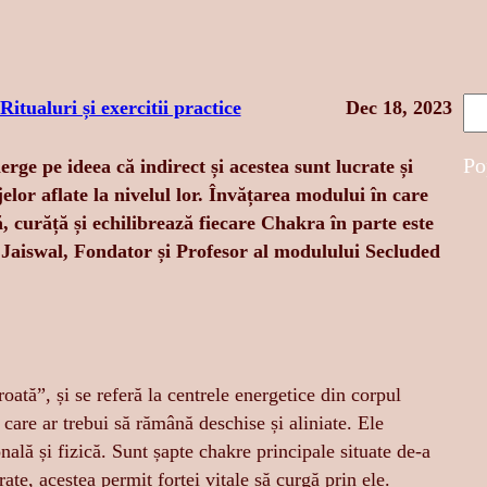
S
Ritualuri și exercitii practice
Dec 18, 2023
e
a
Po
rge pe ideea că indirect și acestea sunt
lucrate și
r
jelor aflate la nivelul lor. Învățarea modului în care
c
, curăță și echilibrează fiecare Chakra în parte este
h
ti Jaiswal, Fondator și Profesor al modulului Secluded
ată”, și se referă la centrele energetice din corpul
care ar trebui să rămână deschise și aliniate. Ele
lă și fizică. Sunt șapte chakre principale situate de-a
ate, acestea permit forței vitale să curgă prin ele.