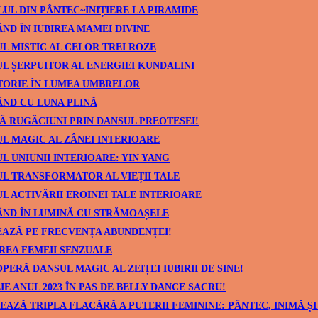
UL DIN PÂNTEC~INIȚIERE LA PIRAMIDE
ND ÎN IUBIREA MAMEI DIVINE
L MISTIC AL CELOR TREI ROZE
L ȘERPUITOR AL ENERGIEI KUNDALINI
TORIE ÎN LUMEA UMBRELOR
ND CU LUNA PLINĂ
Ă RUGĂCIUNI PRIN DANSUL PREOTESEI!
L MAGIC AL ZÂNEI INTERIOARE
L UNIUNII INTERIOARE: YIN YANG
L TRANSFORMATOR AL VIEȚII TALE
L ACTIVĂRII EROINEI TALE INTERIOARE
ÂND ÎN LUMINĂ CU STRĂMOAȘELE
AZĂ PE FRECVENȚA ABUNDENȚEI!
REA FEMEII SENZUALE
PERĂ DANSUL MAGIC AL ZEIȚEI IUBIRII DE SINE!
IE ANUL 2023 ÎN PAS DE BELLY DANCE SACRU!
EAZĂ TRIPLA FLACĂRĂ A PUTERII FEMININE: PÂNTEC, INIMĂ ȘI