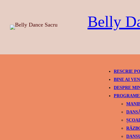
Skip
to
Belly D
content
RESCRIE PO
BINE AI VEN
DESPRE MI
PROGRAME 
MANIF
DANSÂ
ȘCOAL
RĂZBO
DANSU