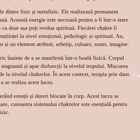
ile dintre fizic și metafizic. Ele realizează permanent
nă. Această energie este necesară pentru a fi într-o stare
u ca doar așa poți evolua spiritual. Fiecărei chakre îi
științei la nivel emoțional, psihologic și spiritual. Au,
 și un element atribuit, arhetip, culoare, sunet, imagine.
ric înainte de a se manifestă într-o boală fizică. Corpul
stagnantă și apar disfuncții la nivelul trupului. Mișcarea
 de la nivelul chakrelor. În acest context, terapia prin dans
Ca
a se realiza acest lucru.
erând emoții și dureri blocate în corp. Acest lucru se
mare, cunoastra sistemului chakrelor este esențială pentru
izic.