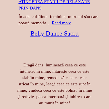
ATINGEREA STĂRII DE RELAXARE
I
PRIN DANS
G
R
În adâncul ființei feminine, în trupul său care
E
:
poartă memoria…
Read more
S
A
Belly Dance Sacru
A
T
:
I
S
N
E
G
N
E
Dragă dans, luminează ceea ce este
Z
R
întuneric în mine, întărește ceea ce este
U
E
slab în mine, remediază ceea ce este
A
A
stricat în mine, leagă ceea ce este rupt în
L
S
mine, vindecă ceea ce este bolnav în mine
I
T
și reînvie pacea interioară și iubirea care
T
Ă
au murit în mine!
A
R