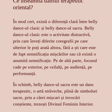
Ce înseamnă dansul terapeutic
oriental?
În mod cert, există o diferență clară între belly
dance-ul clasic și belly dance-ul sacru. Belly
dance-ul clasic este o activitate distractivă,
prin care înveți diferite coregrafii pe care
ulterior le poți arată altora, fără a ști care este
de fapt semnificația mișcărilor sau că există o
anumită semnificație. Pe de altă parte, focusul
cade pe exterior, pe ceilalți, pe audiență, pe
performanță.
În schimb, belly dance-ul sacru este un dans
terapeutic, o artă străveche, plină de simboluri
sacre, prin a cărei mișcari și invocări
conștiente, trezești Divinul Feminin Interior.