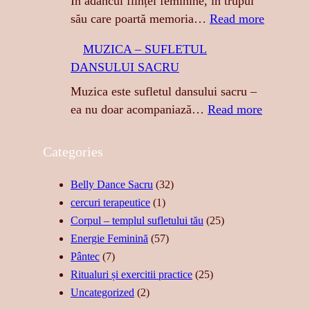
În adâncul ființei feminine, în trupul
E
:
său care poartă memoria…
Read more
S
A
MUZICA – SUFLETUL
A
T
DANSULUI SACRU
:
I
S
N
Muzica este sufletul dansului sacru –
E
G
:
ea nu doar acompaniază…
Read more
N
E
M
Z
R
U
Categories
U
E
Z
A
A
I
Belly Dance Sacru
(32)
L
S
C
cercuri terapeutice
(1)
I
T
A
Corpul – templul sufletului tău
(25)
T
Ă
–
Energie Feminină
(57)
A
R
S
Pântec
(7)
T
I
U
Ritualuri și exercitii practice
(25)
E
I
F
Uncategorized
(2)
,
D
L