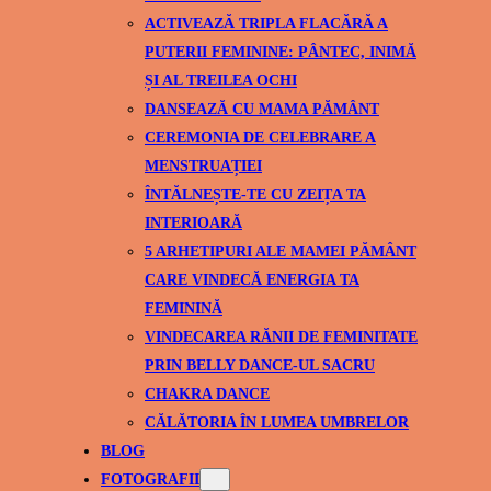
ACTIVEAZĂ TRIPLA FLACĂRĂ A
PUTERII FEMININE: PÂNTEC, INIMĂ
ȘI AL TREILEA OCHI
DANSEAZĂ CU MAMA PĂMÂNT
CEREMONIA DE CELEBRARE A
MENSTRUAȚIEI
ÎNTĂLNEȘTE-TE CU ZEIȚA TA
INTERIOARĂ
5 ARHETIPURI ALE MAMEI PĂMÂNT
CARE VINDECĂ ENERGIA TA
FEMININĂ
VINDECAREA RĂNII DE FEMINITATE
PRIN BELLY DANCE-UL SACRU
CHAKRA DANCE
CĂLĂTORIA ÎN LUMEA UMBRELOR
BLOG
FOTOGRAFII