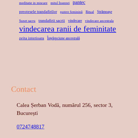
pantec
meditatie in miscare
mitul Inannei
preotesele trandafirilor
Strămoașe
putere feminină
Ritual
trandafirii sacrii
vindecare
Sunet sacru
vindecare ancestrala
vindecarea ranii de feminitate
zeita interioara
Înțelepciune ancestrală
Contact
Calea Șerban Vodă, numărul 256, sector 3,
București
0724748817