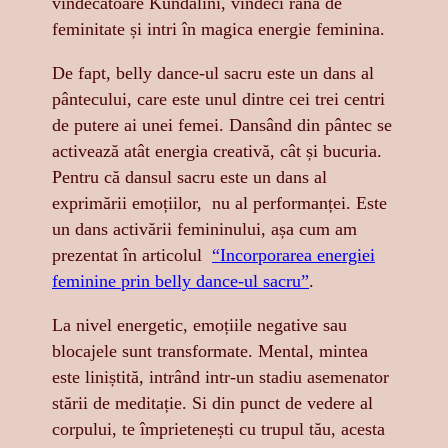
vindecătoare Kundalini, vindeci rana de
feminitate și intri în magica energie feminina.
De fapt, belly dance-ul sacru este un dans al
pântecului, care este unul dintre cei trei centri
de putere ai unei femei. Dansând din pântec se
activează atât energia creativă, cât și bucuria.
Pentru că dansul sacru este un dans al
exprimării emoțiilor, nu al performanței. Este
un dans activării femininului, așa cum am
prezentat în articolul
“Incorporarea energiei
feminine prin belly dance-ul sacru”
.
La nivel energetic, emoțiile negative sau
blocajele sunt transformate. Mental, mintea
este liniștită, intrând intr-un stadiu asemenator
stării de meditație. Si din punct de vedere al
corpului, te împrietenești cu trupul tău, acesta