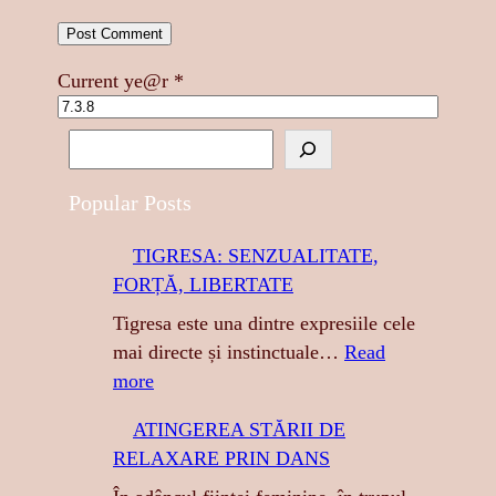
Current ye@r
*
S
e
a
Popular Posts
r
TIGRESA: SENZUALITATE,
c
FORȚĂ, LIBERTATE
h
Tigresa este una dintre expresiile cele
mai directe și instinctuale…
Read
:
more
T
ATINGEREA STĂRII DE
I
RELAXARE PRIN DANS
G
R