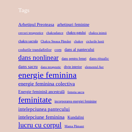
F
E
E
Tags
O
R
T
R
E
U
Arhetipul Preoteasa
arhetipuri feminine
Ț
L
L
chakra gatului
cercuri terapeutice
chakradance
chakra inimii
Ă
A
D
chakra sacrala
Chakra Steaua Pământ
chakre
ciclurile lunii
,
X
A
dans al pantecului
codurile trandafirilor
corp
L
A
N
dans nonlinear
I
dans ritualic
dans pentru femei
R
S
dans sacru
B
E
U
divin interior
dans terapeutic
elementul Aer
energie feminina
E
P
L
R
R
U
energie feminina colectiva
T
I
I
Energie feminină ancestrală
femeia sacra
A
N
feminitate
S
incorporarea energiei feminine
T
D
A
intelepciunea pantecului
E
A
C
intelepciune feminina
Kundalini
N
R
lucru cu corpul
Mama Pămant
S
U