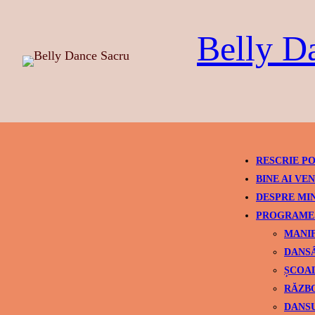
Skip
to
Belly D
content
RESCRIE PO
BINE AI VEN
DESPRE MI
PROGRAME 
MANIF
DANSÂ
ȘCOAL
RĂZBO
DANSU