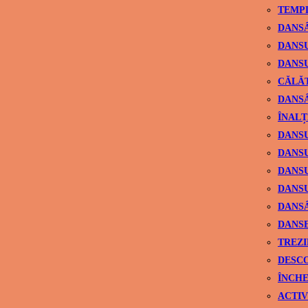
TEMPL
DANSÂ
DANSU
DANSU
CĂLĂ
DANSÂ
ÎNALȚ
DANSU
DANSU
DANSU
DANSU
DANS
DANSE
TREZI
DESCO
ÎNCHE
ACTIV