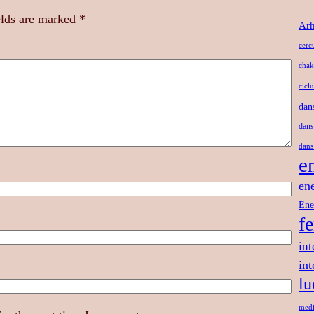
elds are marked
*
Arh
cerc
chak
ciclu
dan
dans
dans
e
en
Ene
f
int
in
lu
medi