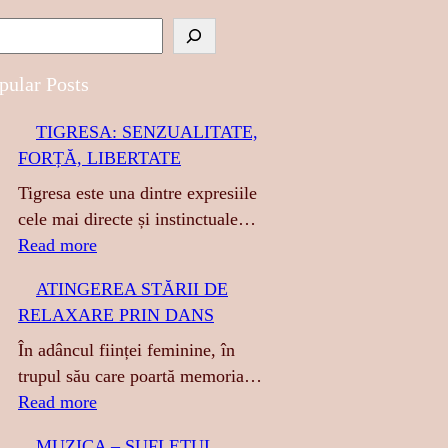
pular Posts
TIGRESA: SENZUALITATE,
FORȚĂ, LIBERTATE
Tigresa este una dintre expresiile
cele mai directe și instinctuale…
:
Read more
T
ATINGEREA STĂRII DE
I
RELAXARE PRIN DANS
G
R
În adâncul ființei feminine, în
E
trupul său care poartă memoria…
S
:
Read more
A
A
MUZICA – SUFLETUL