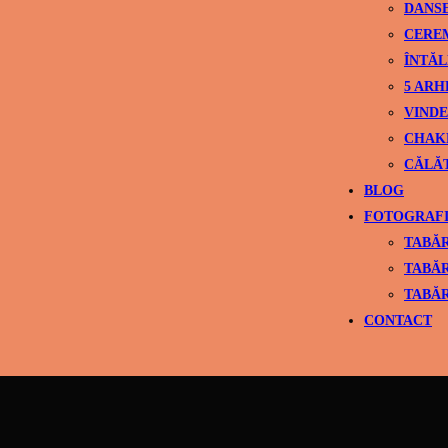
DANS
CEREM
ÎNTĂL
5 ARH
VINDE
CHAK
CĂLĂ
BLOG
FOTOGRAFI
TABĂR
TABĂR
TABĂR
CONTACT