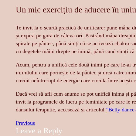
Un mic exercițiu de aducere în uniu
Te invit la o scurtă practică de unificare: pune mâna 
și expiră pe gură de câteva ori. Păstrând mâna dreapt
spirale pe pântec, până simți că se activează chakra sa
cu degetele mâini drepte pe inimă, până cand simți că 
Acum, pentru a unifică cele două inimi pe care le-ai tr
infinitului care pornește de la pântec și urcă către ini
circuit neîntrerupt de energie care circulă între acești c
Dacă vrei să afli cum anume se pot unifică inima și pân
invit la programele de lucru pe feminitate pe care le re
dansului teraputic, accesează și articolul
”Belly dance-
Previous
Leave a Reply