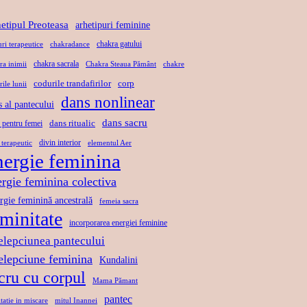
T
Ă
L
U
etipul Preoteasa
arhetipuri feminine
,
A
L
chakra gatului
uri terapeutice
chakradance
L
X
D
chakra sacrala
ra inimii
Chakra Steaua Pământ
chakre
I
A
A
codurile trandafirilor
corp
rile lunii
B
R
N
dans nonlinear
s al pantecului
E
E
S
R
dans sacru
P
U
dans ritualic
 pentru femei
T
R
L
divin interior
 terapeutic
elementul Aer
nergie feminina
A
I
U
T
N
I
ergie feminina colectiva
E
D
S
rgie feminină ancestrală
femeia sacra
A
A
eminitate
incorporarea energiei feminine
N
C
elepciunea pantecului
S
R
telepciune feminina
Kundalini
U
cru cu corpul
Mama Pămant
pantec
tatie in miscare
mitul Inannei