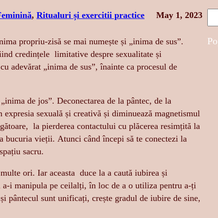
S
Feminină
, 
Ritualuri și exercitii practice
May 1, 2023
e
a
Po
inima propriu-zisă se mai numește și „inima de sus”.
r
ind credințele limitative despre sexualitate și
c
 cu adevărat „inima de sus”, înainte ca procesul de
h
ă „inima de jos”. Deconectarea de la pântec, de la
în expresia sexuală și creativă și diminuează magnetismul
ăgătoare, la pierderea contactului cu plăcerea resimțită la
a bucuria vieții. Atunci când începi să te conectezi la
 spațiu sacru.
 multe ori. Iar aceasta duce la a caută iubirea și
 a-i manipula pe ceilalți, în loc de a o utiliza pentru a-ți
i pântecul sunt unificați, crește gradul de iubire de sine,