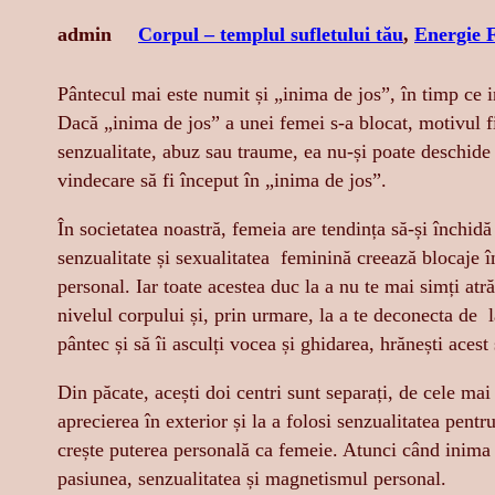
admin
Corpul – templul sufletului tău
, 
Energie 
Pântecul mai este numit și „inima de jos”, în timp ce 
Dacă „inima de jos” a unei femei s-a blocat, motivul fi
senzualitate, abuz sau traume, ea nu-și poate deschide
vindecare să fi început în „inima de jos”.
În societatea noastră, femeia are tendința să-și închid
senzualitate și sexualitatea feminină creează blocaje 
personal. Iar toate acestea duc la a nu te mai simți atr
nivelul corpului și, prin urmare, la a te deconecta de l
pântec și să îi asculți vocea și ghidarea, hrănești acest
Din păcate, acești doi centri sunt separați, de cele mai
aprecierea în exterior și la a folosi senzualitatea pentru
crește puterea personală ca femeie. Atunci când inima ș
pasiunea, senzualitatea și magnetismul personal.