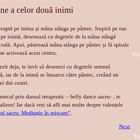
ne a celor două inimi
dreaptă pe inima și mâna stânga pe pântec. Inspiră pe nas
ă pe inimă, desenează cu degetele de la mâna stângă
crală. Apoi, păstrează mâna stânga pe pântec și fă spirale
se activează acest centru.
Ca
ezit deja, te invit să desenezi cu degetele semnul
mă, iar de la inimă se întoarce către pântec, creând un
ei doi centri.
tecul prin dansul terapeutic – belly dance sacru- , te
alizez! Iar dacă vrei să afli mai multe despre valențele
ul sacru: Meditație în mișcare”
.
Next
Ta