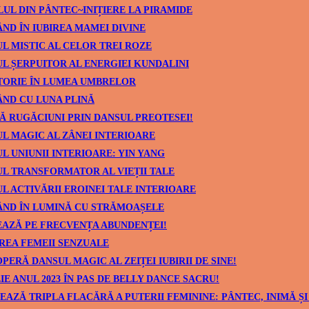
UL DIN PÂNTEC~INIȚIERE LA PIRAMIDE
ND ÎN IUBIREA MAMEI DIVINE
L MISTIC AL CELOR TREI ROZE
L ȘERPUITOR AL ENERGIEI KUNDALINI
TORIE ÎN LUMEA UMBRELOR
ND CU LUNA PLINĂ
Ă RUGĂCIUNI PRIN DANSUL PREOTESEI!
L MAGIC AL ZÂNEI INTERIOARE
L UNIUNII INTERIOARE: YIN YANG
L TRANSFORMATOR AL VIEȚII TALE
L ACTIVĂRII EROINEI TALE INTERIOARE
ÂND ÎN LUMINĂ CU STRĂMOAȘELE
AZĂ PE FRECVENȚA ABUNDENȚEI!
REA FEMEII SENZUALE
PERĂ DANSUL MAGIC AL ZEIȚEI IUBIRII DE SINE!
IE ANUL 2023 ÎN PAS DE BELLY DANCE SACRU!
EAZĂ TRIPLA FLACĂRĂ A PUTERII FEMININE: PÂNTEC, INIMĂ ȘI