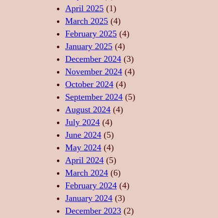
T
T
C
April 2025
(1)
A
Ă
A
March 2025
(4)
T
R
–
February 2025
(4)
E
I
S
January 2025
(4)
,
I
U
December 2024
(3)
F
D
F
November 2024
(4)
O
E
L
October 2024
(4)
R
R
E
September 2024
(5)
Ț
E
T
August 2024
(4)
Ă
L
U
July 2024
(4)
,
A
L
June 2024
(5)
L
X
D
May 2024
(4)
I
A
A
April 2024
(5)
B
R
N
March 2024
(6)
E
E
S
February 2024
(4)
R
P
U
January 2024
(3)
T
R
L
December 2023
(2)