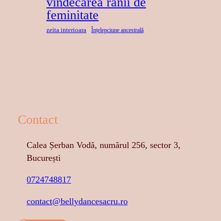
vindecarea ranii de
feminitate
zeita interioara
Înțelepciune ancestrală
Contact
Calea Șerban Vodă, numărul 256, sector 3,
București
0724748817
contact@bellydancesacru.ro