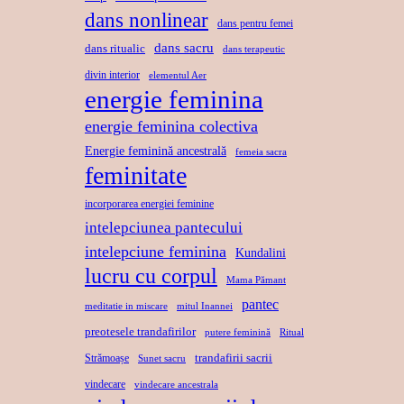
dans nonlinear
dans pentru femei
dans sacru
dans ritualic
dans terapeutic
divin interior
elementul Aer
energie feminina
energie feminina colectiva
Energie feminină ancestrală
femeia sacra
feminitate
incorporarea energiei feminine
intelepciunea pantecului
intelepciune feminina
Kundalini
lucru cu corpul
Mama Pămant
pantec
meditatie in miscare
mitul Inannei
preotesele trandafirilor
putere feminină
Ritual
trandafirii sacrii
Strămoașe
Sunet sacru
vindecare
vindecare ancestrala