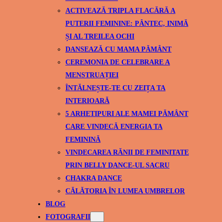
ACTIVEAZĂ TRIPLA FLACĂRĂ A
PUTERII FEMININE: PÂNTEC, INIMĂ
ȘI AL TREILEA OCHI
DANSEAZĂ CU MAMA PĂMÂNT
CEREMONIA DE CELEBRARE A
MENSTRUAȚIEI
ÎNTĂLNEȘTE-TE CU ZEIȚA TA
INTERIOARĂ
5 ARHETIPURI ALE MAMEI PĂMÂNT
CARE VINDECĂ ENERGIA TA
FEMININĂ
VINDECAREA RĂNII DE FEMINITATE
PRIN BELLY DANCE-UL SACRU
CHAKRA DANCE
CĂLĂTORIA ÎN LUMEA UMBRELOR
BLOG
FOTOGRAFII