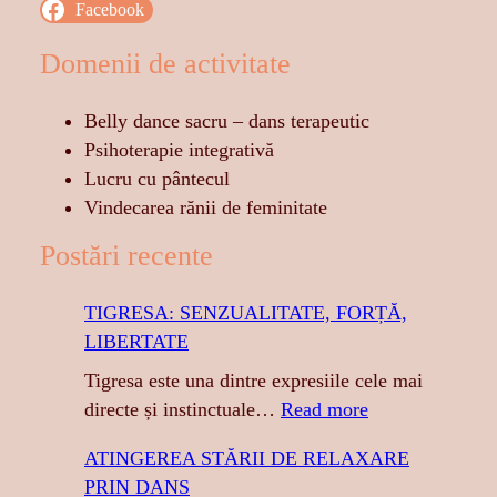
Facebook
Domenii de activitate
Belly dance sacru – dans terapeutic
Psihoterapie integrativă
Lucru cu pântecul
Vindecarea rănii de feminitate
Postări recente
TIGRESA: SENZUALITATE, FORȚĂ,
LIBERTATE
Tigresa este una dintre expresiile cele mai
:
directe și instinctuale…
Read more
T
ATINGEREA STĂRII DE RELAXARE
I
PRIN DANS
G