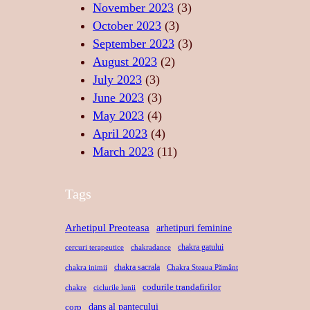
A
I
U
November 2023
(3)
T
N
I
October 2023
(3)
E
D
S
September 2023
(3)
A
A
August 2023
(2)
N
C
July 2023
(3)
S
R
June 2023
(3)
U
May 2023
(4)
April 2023
(4)
March 2023
(11)
Tags
Arhetipul Preoteasa
arhetipuri feminine
chakra gatului
cercuri terapeutice
chakradance
chakra sacrala
chakra inimii
Chakra Steaua Pământ
codurile trandafirilor
chakre
ciclurile lunii
dans al pantecului
corp