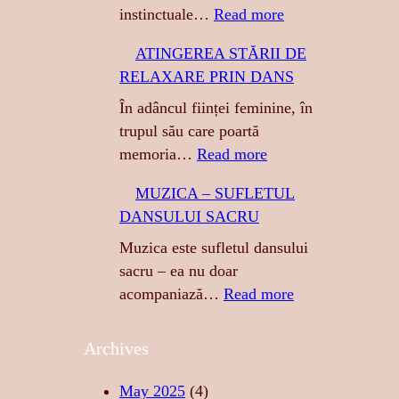
:
instinctuale…
Read more
T
ATINGEREA STĂRII DE
I
RELAXARE PRIN DANS
G
R
În adâncul ființei feminine, în
E
trupul său care poartă
S
:
memoria…
Read more
A
A
MUZICA – SUFLETUL
:
T
DANSULUI SACRU
S
I
E
N
Muzica este sufletul dansului
N
G
sacru – ea nu doar
Z
E
:
acompaniază…
Read more
U
R
M
A
E
U
Archives
L
A
Z
I
S
I
May 2025
(4)