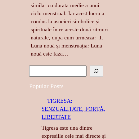
similar cu durata medie a unui
ciclu menstrual. Iar acest lucru a
condus la asocieri simbolice și
spirituale între aceste două ritmuri
naturale, după cum urmează: 1.
Luna nouă și menstruația: Luna
nouă este faza…
S
e
a
Popular Posts
r
TIGRESA:
c
SENZUALITATE, FORȚĂ,
h
LIBERTATE
Tigresa este una dintre
expresiile cele mai directe și