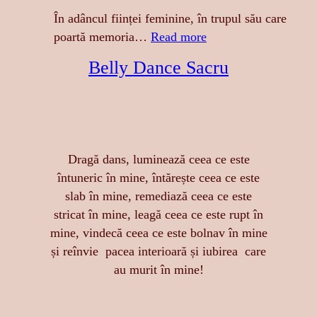
R
În adâncul ființei feminine, în trupul său care
E
:
poartă memoria…
Read more
S
A
Belly Dance Sacru
A
T
:
I
S
N
E
G
N
E
Dragă dans, luminează ceea ce este
Z
R
întuneric în mine, întărește ceea ce este
U
E
slab în mine, remediază ceea ce este
A
A
stricat în mine, leagă ceea ce este rupt în
L
S
mine, vindecă ceea ce este bolnav în mine
I
T
și reînvie pacea interioară și iubirea care
T
Ă
au murit în mine!
A
R
T
I
E
I