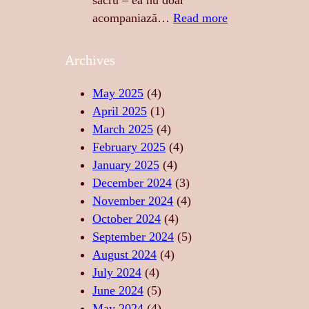
sacru – ea nu doar
Z
E
:
acompaniază…
Read more
U
R
M
A
E
U
Archives
L
A
Z
I
S
I
May 2025
(4)
T
T
C
April 2025
(1)
A
Ă
A
March 2025
(4)
T
R
–
February 2025
(4)
E
I
S
January 2025
(4)
,
I
U
December 2024
(3)
F
D
F
November 2024
(4)
O
E
L
October 2024
(4)
R
R
E
September 2024
(5)
Ț
E
T
August 2024
(4)
Ă
L
U
July 2024
(4)
,
A
L
June 2024
(5)
L
X
D
May 2024
(4)