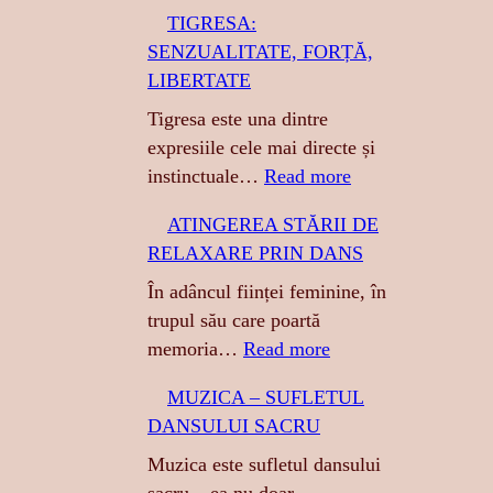
TIGRESA:
c
SENZUALITATE, FORȚĂ,
h
LIBERTATE
Tigresa este una dintre
expresiile cele mai directe și
:
instinctuale…
Read more
T
ATINGEREA STĂRII DE
I
RELAXARE PRIN DANS
G
R
În adâncul ființei feminine, în
E
trupul său care poartă
S
:
memoria…
Read more
A
A
MUZICA – SUFLETUL
:
T
DANSULUI SACRU
S
I
E
N
Muzica este sufletul dansului
N
G