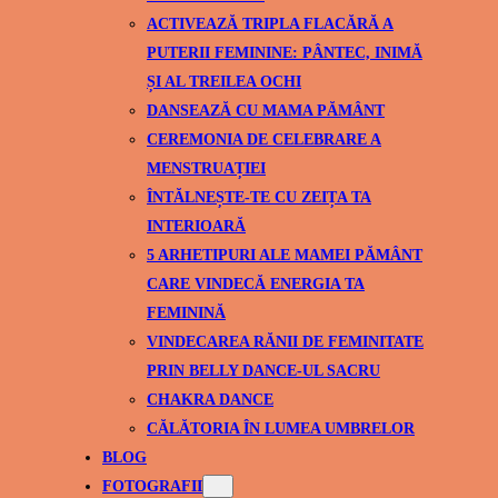
ACTIVEAZĂ TRIPLA FLACĂRĂ A
PUTERII FEMININE: PÂNTEC, INIMĂ
ȘI AL TREILEA OCHI
DANSEAZĂ CU MAMA PĂMÂNT
CEREMONIA DE CELEBRARE A
MENSTRUAȚIEI
ÎNTĂLNEȘTE-TE CU ZEIȚA TA
INTERIOARĂ
5 ARHETIPURI ALE MAMEI PĂMÂNT
CARE VINDECĂ ENERGIA TA
FEMININĂ
VINDECAREA RĂNII DE FEMINITATE
PRIN BELLY DANCE-UL SACRU
CHAKRA DANCE
CĂLĂTORIA ÎN LUMEA UMBRELOR
BLOG
FOTOGRAFII