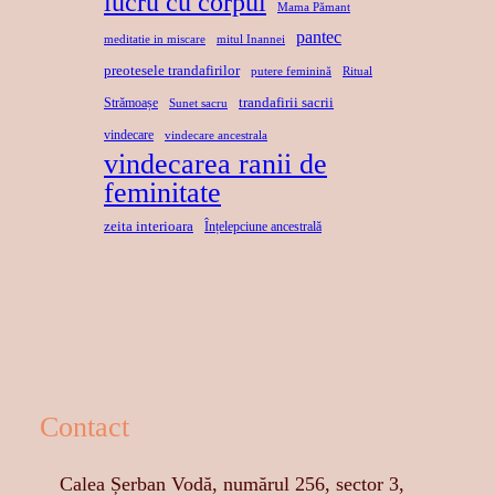
lucru cu corpul
Mama Pămant
pantec
meditatie in miscare
mitul Inannei
preotesele trandafirilor
putere feminină
Ritual
trandafirii sacrii
Strămoașe
Sunet sacru
vindecare
vindecare ancestrala
vindecarea ranii de
feminitate
zeita interioara
Înțelepciune ancestrală
Contact
Calea Șerban Vodă, numărul 256, sector 3,