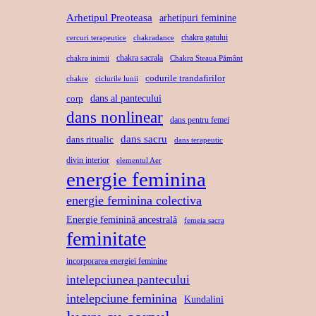
Arhetipul Preoteasa
arhetipuri feminine
chakra gatului
cercuri terapeutice
chakradance
chakra sacrala
chakra inimii
Chakra Steaua Pământ
codurile trandafirilor
chakre
ciclurile lunii
dans al pantecului
corp
dans nonlinear
dans pentru femei
dans sacru
dans ritualic
dans terapeutic
divin interior
elementul Aer
energie feminina
energie feminina colectiva
Energie feminină ancestrală
femeia sacra
feminitate
incorporarea energiei feminine
intelepciunea pantecului
intelepciune feminina
Kundalini