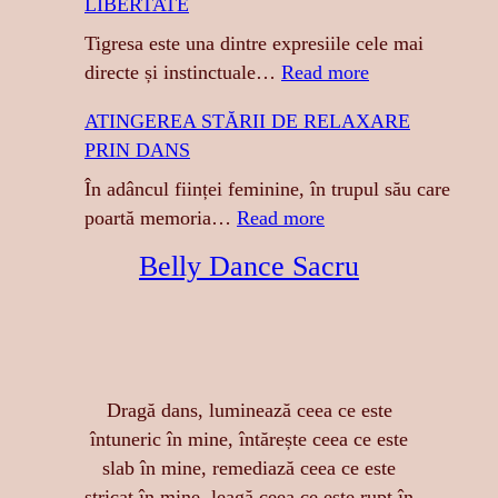
LIBERTATE
Tigresa este una dintre expresiile cele mai
:
directe și instinctuale…
Read more
T
ATINGEREA STĂRII DE RELAXARE
I
PRIN DANS
G
R
În adâncul ființei feminine, în trupul său care
E
:
poartă memoria…
Read more
S
A
Belly Dance Sacru
A
T
:
I
S
N
E
G
N
E
Dragă dans, luminează ceea ce este
Z
R
întuneric în mine, întărește ceea ce este
U
E
slab în mine, remediază ceea ce este
A
A
stricat în mine, leagă ceea ce este rupt în