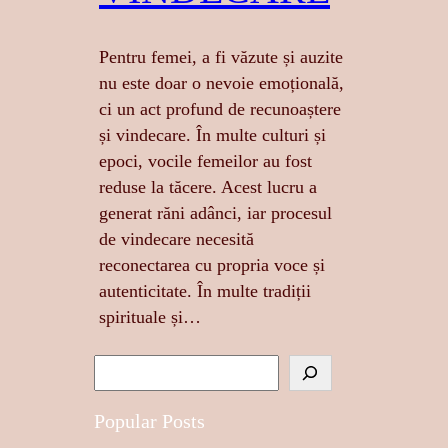
Pentru femei, a fi văzute și auzite
nu este doar o nevoie emoțională,
ci un act profund de recunoaștere
și vindecare. În multe culturi și
epoci, vocile femeilor au fost
reduse la tăcere. Acest lucru a
generat răni adânci, iar procesul
de vindecare necesită
reconectarea cu propria voce și
autenticitate. În multe tradiții
spirituale și…
S
e
a
Popular Posts
r