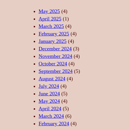
L
A
Z
I
S
I
May 2025
(4)
T
T
C
April 2025
(1)
A
Ă
A
March 2025
(4)
T
R
–
February 2025
(4)
E
I
S
January 2025
(4)
,
I
U
December 2024
(3)
F
D
F
November 2024
(4)
O
E
L
October 2024
(4)
R
R
E
September 2024
(5)
Ț
E
T
August 2024
(4)
Ă
L
U
July 2024
(4)
,
A
L
June 2024
(5)
L
X
D
May 2024
(4)
I
A
A
April 2024
(5)
B
R
N
March 2024
(6)
E
E
S
February 2024
(4)
R