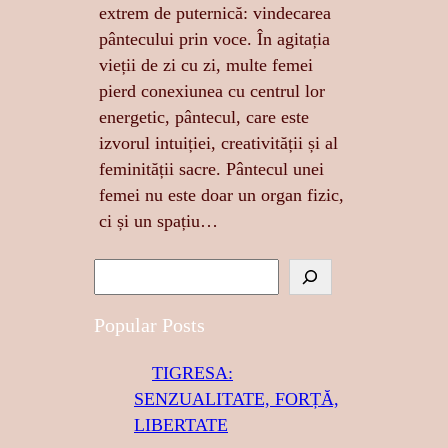
extrem de puternică: vindecarea
pântecului prin voce. În agitația
vieții de zi cu zi, multe femei
pierd conexiunea cu centrul lor
energetic, pântecul, care este
izvorul intuiției, creativității și al
feminității sacre. Pântecul unei
femei nu este doar un organ fizic,
ci și un spațiu…
S
e
a
Popular Posts
r
TIGRESA:
c
SENZUALITATE, FORȚĂ,
h
LIBERTATE