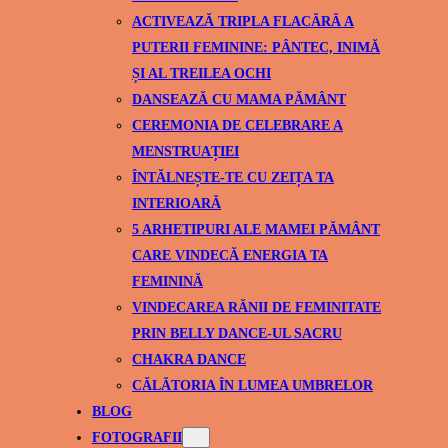
ACTIVEAZĂ TRIPLA FLACĂRĂ A
PUTERII FEMININE: PÂNTEC, INIMĂ
ȘI AL TREILEA OCHI
DANSEAZĂ CU MAMA PĂMÂNT
CEREMONIA DE CELEBRARE A
MENSTRUAȚIEI
ÎNTĂLNEȘTE-TE CU ZEIȚA TA
INTERIOARĂ
5 ARHETIPURI ALE MAMEI PĂMÂNT
CARE VINDECĂ ENERGIA TA
FEMININĂ
VINDECAREA RĂNII DE FEMINITATE
PRIN BELLY DANCE-UL SACRU
CHAKRA DANCE
CĂLĂTORIA ÎN LUMEA UMBRELOR
BLOG
FOTOGRAFII