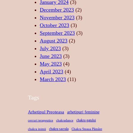
P
U
January 2024
(3)
T
R
L
December 2023
(2)
A
I
U
November 2023
(3)
T
N
I
October 2023
(3)
E
D
S
September 2023
(3)
A
A
August 2023
(2)
N
C
July 2023
(3)
S
R
June 2023
(3)
U
May 2023
(4)
April 2023
(4)
March 2023
(11)
Tags
Arhetipul Preoteasa
arhetipuri feminine
chakra gatului
cercuri terapeutice
chakradance
chakra sacrala
chakra inimii
Chakra Steaua Pământ