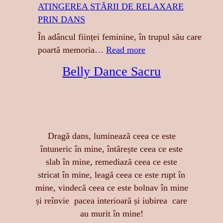
ATINGEREA STĂRII DE RELAXARE
I
PRIN DANS
G
R
În adâncul ființei feminine, în trupul său care
E
:
poartă memoria…
Read more
S
A
Belly Dance Sacru
A
T
:
I
S
N
E
G
N
E
Dragă dans, luminează ceea ce este
Z
R
întuneric în mine, întărește ceea ce este
U
E
slab în mine, remediază ceea ce este
A
A
stricat în mine, leagă ceea ce este rupt în
L
S
mine, vindecă ceea ce este bolnav în mine
I
T
și reînvie pacea interioară și iubirea care
T
Ă
au murit în mine!
A
R