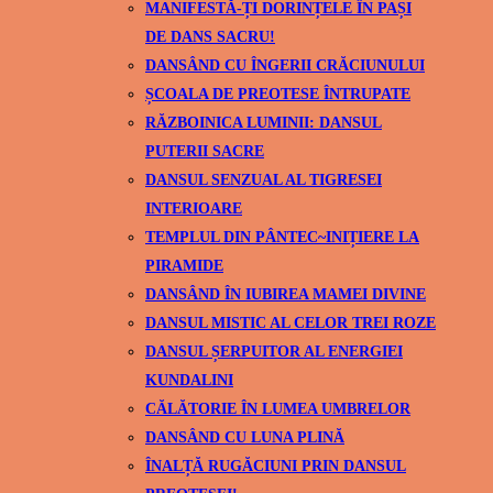
MANIFESTĂ-ȚI DORINȚELE ÎN PAȘI
DE DANS SACRU!
DANSÂND CU ÎNGERII CRĂCIUNULUI
ȘCOALA DE PREOTESE ÎNTRUPATE
RĂZBOINICA LUMINII: DANSUL
PUTERII SACRE
DANSUL SENZUAL AL TIGRESEI
INTERIOARE
TEMPLUL DIN PÂNTEC~INIȚIERE LA
PIRAMIDE
DANSÂND ÎN IUBIREA MAMEI DIVINE
DANSUL MISTIC AL CELOR TREI ROZE
DANSUL ȘERPUITOR AL ENERGIEI
KUNDALINI
CĂLĂTORIE ÎN LUMEA UMBRELOR
DANSÂND CU LUNA PLINĂ
ÎNALȚĂ RUGĂCIUNI PRIN DANSUL