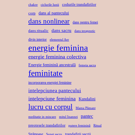
codurile trandafirilor
chakre
ciclurile lunii
dans al pantecului
corp
dans nonlinear
dans pentru femei
dans sacru
dans ritualic
dans terapeutic
divin interior
elementul Aer
energie feminina
energie feminina colectiva
Energie feminină ancestrală
femeia sacra
feminitate
incorporarea energiei feminine
intelepciunea pantecului
intelepciune feminina
Kundalini
lucru cu corpul
Mama Pămant
pantec
meditatie in miscare
mitul Inannei
preotesele trandafirilor
putere feminină
Ritual
trandafirii sacrii
Strămoașe
Sunet sacru