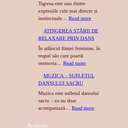
Tigresa este una dintre
expresiile cele mai directe și
:
instinctuale…
Read more
T
ATINGEREA STĂRII DE
I
RELAXARE PRIN DANS
G
R
În adâncul ființei feminine, în
E
trupul său care poartă
S
:
memoria…
Read more
A
A
MUZICA – SUFLETUL
:
T
DANSULUI SACRU
S
I
E
N
Muzica este sufletul dansului
N
G
sacru – ea nu doar
Z
E
:
acompaniază…
Read more
U
R
M
A
E
U
Archives