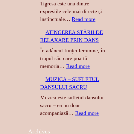
Tigresa este una dintre
expresiile cele mai directe și
:
instinctuale…
Read more
T
ATINGEREA STĂRII DE
I
RELAXARE PRIN DANS
G
R
În adâncul ființei feminine, în
E
trupul său care poartă
S
:
memoria…
Read more
A
A
MUZICA – SUFLETUL
:
T
DANSULUI SACRU
S
I
E
N
Muzica este sufletul dansului
N
G
sacru – ea nu doar
Z
E
:
acompaniază…
Read more
U
R
M
A
E
U
Archives