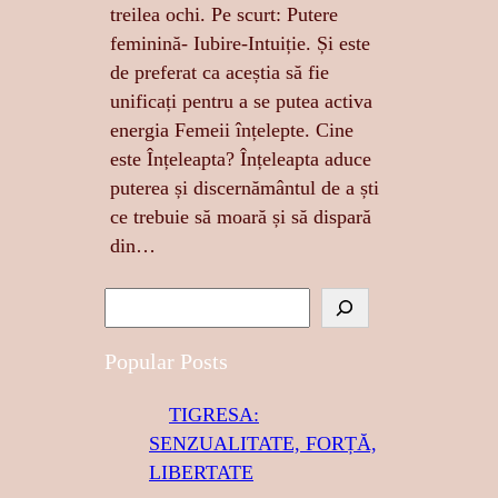
treilea ochi. Pe scurt: Putere
feminină- Iubire-Intuiție. Și este
de preferat ca aceștia să fie
unificați pentru a se putea activa
energia Femeii înțelepte. Cine
este Înțeleapta? Înțeleapta aduce
puterea și discernământul de a ști
ce trebuie să moară și să dispară
din…
S
e
a
Popular Posts
r
TIGRESA:
c
SENZUALITATE, FORȚĂ,
h
LIBERTATE