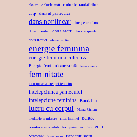
codurile trandafirilor
chakre
ciclurile lunii
dans al pantecului
corp
dans nonlinear
dans pentru femei
dans sacru
dans ritualic
dans terapeutic
divin interior
elementul Aer
energie feminina
energie feminina colectiva
Energie feminină ancestrală
femeia sacra
feminitate
incorporarea energiei feminine
intelepciunea pantecului
intelepciune feminina
Kundalini
lucru cu corpul
Mama Pămant
pantec
meditatie in miscare
mitul Inannei
preotesele trandafirilor
putere feminină
Ritual
trandafirii sacrii
Strămoașe
Sunet sacru