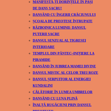
MANIFESTĂ-ȚI DORINȚELE ÎN PAȘI
DE DANS SACRU!
DANSÂND CU ÎNGERII CRĂCIUNULUI
ȘCOALA DE PREOTESE ÎNTRUPATE
RĂZBOINICA LUMINII: DANSUL
PUTERII SACRE
DANSUL SENZUAL AL TIGRESEI
INTERIOARE
TEMPLUL DIN PÂNTEC~INIȚIERE LA
PIRAMIDE
DANSÂND ÎN IUBIREA MAMEI DIVINE
DANSUL MISTIC AL CELOR TREI ROZE
DANSUL ȘERPUITOR AL ENERGIEI
KUNDALINI
CĂLĂTORIE ÎN LUMEA UMBRELOR
DANSÂND CU LUNA PLINĂ
ÎNALȚĂ RUGĂCIUNI PRIN DANSUL