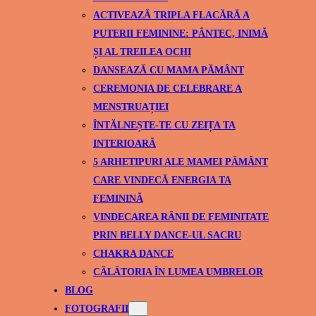
ACTIVEAZĂ TRIPLA FLACĂRĂ A
PUTERII FEMININE: PÂNTEC, INIMĂ
ȘI AL TREILEA OCHI
DANSEAZĂ CU MAMA PĂMÂNT
CEREMONIA DE CELEBRARE A
MENSTRUAȚIEI
ÎNTĂLNEȘTE-TE CU ZEIȚA TA
INTERIOARĂ
5 ARHETIPURI ALE MAMEI PĂMÂNT
CARE VINDECĂ ENERGIA TA
FEMININĂ
VINDECAREA RĂNII DE FEMINITATE
PRIN BELLY DANCE-UL SACRU
CHAKRA DANCE
CĂLĂTORIA ÎN LUMEA UMBRELOR
BLOG
FOTOGRAFII