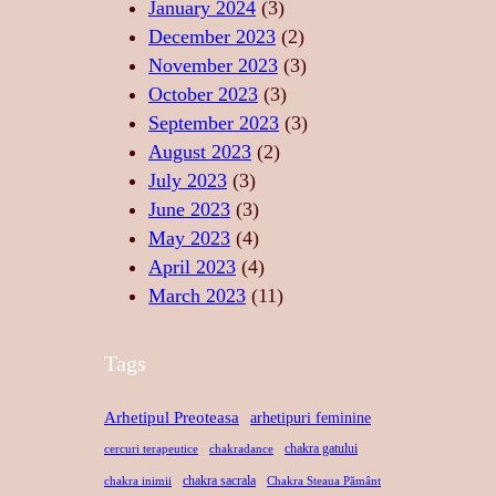
P
U
January 2024
(3)
T
R
L
December 2023
(2)
A
I
U
November 2023
(3)
T
N
I
October 2023
(3)
E
D
S
September 2023
(3)
A
A
August 2023
(2)
N
C
July 2023
(3)
S
R
June 2023
(3)
U
May 2023
(4)
April 2023
(4)
March 2023
(11)
Tags
Arhetipul Preoteasa
arhetipuri feminine
chakra gatului
cercuri terapeutice
chakradance
chakra sacrala
chakra inimii
Chakra Steaua Pământ