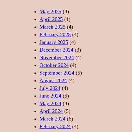
L
A
Z
I
S
I
May 2025
(4)
T
T
C
April 2025
(1)
A
Ă
A
March 2025
(4)
T
R
–
February 2025
(4)
E
I
S
January 2025
(4)
,
I
U
December 2024
(3)
F
D
F
November 2024
(4)
O
E
L
October 2024
(4)
R
R
E
September 2024
(5)
Ț
E
T
August 2024
(4)
Ă
L
U
July 2024
(4)
,
A
L
June 2024
(5)
L
X
D
May 2024
(4)
I
A
A
April 2024
(5)
B
R
N
March 2024
(6)
E
E
S
February 2024
(4)
R