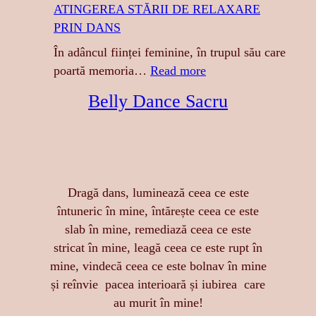
ATINGEREA STĂRII DE RELAXARE
I
PRIN DANS
G
R
În adâncul ființei feminine, în trupul său care
E
:
poartă memoria…
Read more
S
A
Belly Dance Sacru
A
T
:
I
S
N
E
G
N
E
Dragă dans, luminează ceea ce este
Z
R
întuneric în mine, întărește ceea ce este
U
E
slab în mine, remediază ceea ce este
A
A
stricat în mine, leagă ceea ce este rupt în
L
S
mine, vindecă ceea ce este bolnav în mine
I
T
și reînvie pacea interioară și iubirea care
T
Ă
au murit în mine!
A
R