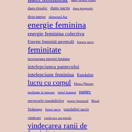
dans pentru femei
dans sacru
dans ritualic
dans terapeutic
divin interior
elementul Aer
energie feminina
energie feminina colectiva
Energie feminină ancestrală
femeia sacra
feminitate
incorporarea energiei feminine
intelepciunea pantecului
intelepciune feminina
Kundalini
lucru cu corpul
Mama Pămant
pantec
meditatie in miscare
mitul Inannei
preotesele trandafirilor
putere feminină
Ritual
trandafirii sacrii
Strămoașe
Sunet sacru
vindecare
vindecare ancestrala
vindecarea ranii de