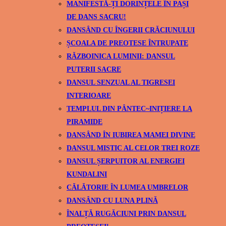
MANIFESTĂ-ȚI DORINȚELE ÎN PAȘI
DE DANS SACRU!
DANSÂND CU ÎNGERII CRĂCIUNULUI
ȘCOALA DE PREOTESE ÎNTRUPATE
RĂZBOINICA LUMINII: DANSUL
PUTERII SACRE
DANSUL SENZUAL AL TIGRESEI
INTERIOARE
TEMPLUL DIN PÂNTEC~INIȚIERE LA
PIRAMIDE
DANSÂND ÎN IUBIREA MAMEI DIVINE
DANSUL MISTIC AL CELOR TREI ROZE
DANSUL ȘERPUITOR AL ENERGIEI
KUNDALINI
CĂLĂTORIE ÎN LUMEA UMBRELOR
DANSÂND CU LUNA PLINĂ
ÎNALȚĂ RUGĂCIUNI PRIN DANSUL