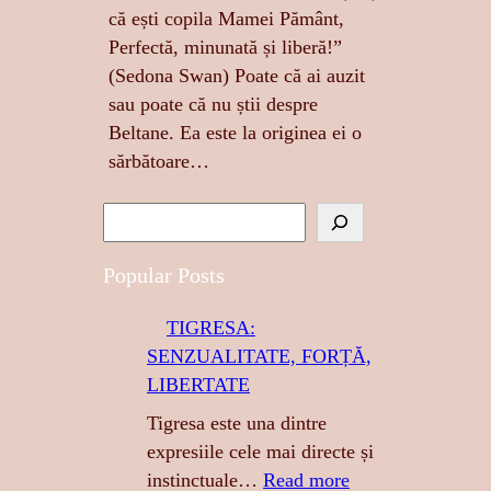
că ești copila Mamei Pământ,
Perfectă, minunată și liberă!”
(Sedona Swan) Poate că ai auzit
sau poate că nu știi despre
Beltane. Ea este la originea ei o
sărbătoare…
S
e
a
Popular Posts
r
TIGRESA:
c
SENZUALITATE, FORȚĂ,
h
LIBERTATE
Tigresa este una dintre
expresiile cele mai directe și
:
instinctuale…
Read more