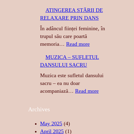
T
ATINGEREA STĂRII DE
I
RELAXARE PRIN DANS
G
R
În adâncul ființei feminine, în
E
trupul său care poartă
S
:
memoria…
Read more
A
A
MUZICA – SUFLETUL
:
T
DANSULUI SACRU
S
I
E
N
Muzica este sufletul dansului
N
G
sacru – ea nu doar
Z
E
:
acompaniază…
Read more
U
R
M
A
E
U
Archives
L
A
Z
I
S
I
May 2025
(4)
T
T
C
April 2025
(1)