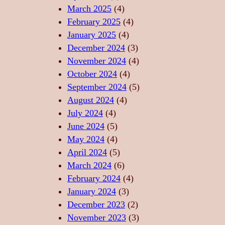
A
Ă
A
March 2025
(4)
T
R
–
February 2025
(4)
E
I
S
January 2025
(4)
,
I
U
December 2024
(3)
F
D
F
November 2024
(4)
O
E
L
October 2024
(4)
R
R
E
September 2024
(5)
Ț
E
T
August 2024
(4)
Ă
L
U
July 2024
(4)
,
A
L
June 2024
(5)
L
X
D
May 2024
(4)
I
A
A
April 2024
(5)
B
R
N
March 2024
(6)
E
E
S
February 2024
(4)
R
P
U
January 2024
(3)
T
R
L
December 2023
(2)
A
I
U
November 2023
(3)