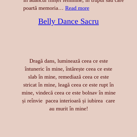
În adâncul ființei feminine, în trupul său care
E
:
poartă memoria…
Read more
S
A
Belly Dance Sacru
A
T
:
I
S
N
E
G
N
E
Dragă dans, luminează ceea ce este
Z
R
întuneric în mine, întărește ceea ce este
U
E
slab în mine, remediază ceea ce este
A
A
stricat în mine, leagă ceea ce este rupt în
L
S
mine, vindecă ceea ce este bolnav în mine
I
T
și reînvie pacea interioară și iubirea care
T
Ă
au murit în mine!
A
R
T
I
E
I
,
D