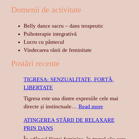
Domenii de activitate
Belly dance sacru – dans terapeutic
Psihoterapie integrativă
Lucru cu pântecul
Vindecarea rănii de feminitate
Postări recente
TIGRESA: SENZUALITATE, FORȚĂ,
LIBERTATE
Tigresa este una dintre expresiile cele mai
:
directe și instinctuale…
Read more
T
ATINGEREA STĂRII DE RELAXARE
I
PRIN DANS
G
R