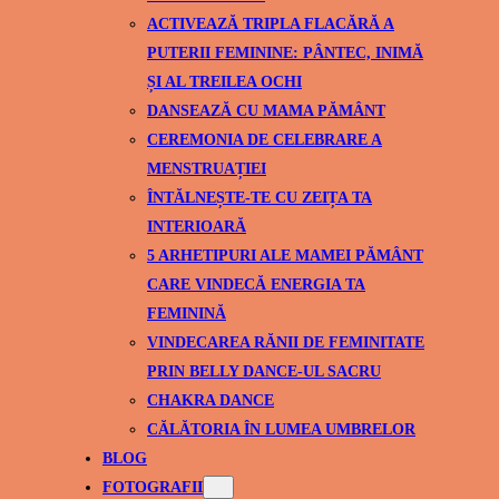
ACTIVEAZĂ TRIPLA FLACĂRĂ A
PUTERII FEMININE: PÂNTEC, INIMĂ
ȘI AL TREILEA OCHI
DANSEAZĂ CU MAMA PĂMÂNT
CEREMONIA DE CELEBRARE A
MENSTRUAȚIEI
ÎNTĂLNEȘTE-TE CU ZEIȚA TA
INTERIOARĂ
5 ARHETIPURI ALE MAMEI PĂMÂNT
CARE VINDECĂ ENERGIA TA
FEMININĂ
VINDECAREA RĂNII DE FEMINITATE
PRIN BELLY DANCE-UL SACRU
CHAKRA DANCE
CĂLĂTORIA ÎN LUMEA UMBRELOR
BLOG
FOTOGRAFII