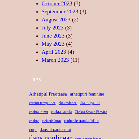
T
N
I
October 2023
(3)
E
D
S
September 2023
(3)
A
A
August 2023
(2)
N
C
July 2023
(3)
S
R
June 2023
(3)
U
May 2023
(4)
April 2023
(4)
March 2023
(11)
Tags
Arhetipul Preoteasa
arhetipuri feminine
chakra gatului
cercuri terapeutice
chakradance
chakra sacrala
chakra inimii
Chakra Steaua Pământ
codurile trandafirilor
chakre
ciclurile lunii
dans al pantecului
corp
dans nonlinear