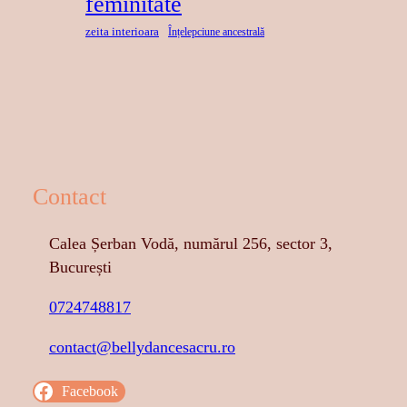
feminitate
zeita interioara
Înțelepciune ancestrală
Contact
Calea Șerban Vodă, numărul 256, sector 3,
București
0724748817
contact@bellydancesacru.ro
Facebook