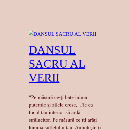
DANSUL
SACRU AL
VERII
“Pe măsură ce-ți bate inima
puternic și zilele cresc, Fie ca
focul tău interior să ardă
strălucitor. Pe măsură ce îți arăți
lumina sufletului tău Amintește-ți