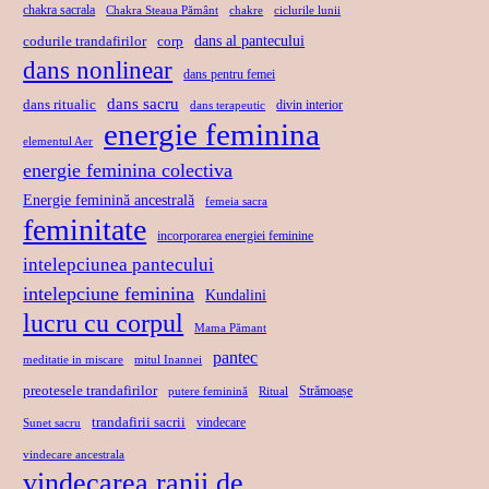
chakra sacrala
Chakra Steaua Pământ
chakre
ciclurile lunii
dans al pantecului
codurile trandafirilor
corp
dans nonlinear
dans pentru femei
dans sacru
dans ritualic
divin interior
dans terapeutic
energie feminina
elementul Aer
energie feminina colectiva
Energie feminină ancestrală
femeia sacra
feminitate
incorporarea energiei feminine
intelepciunea pantecului
intelepciune feminina
Kundalini
lucru cu corpul
Mama Pămant
pantec
meditatie in miscare
mitul Inannei
preotesele trandafirilor
Strămoașe
putere feminină
Ritual
trandafirii sacrii
vindecare
Sunet sacru
vindecare ancestrala
vindecarea ranii de