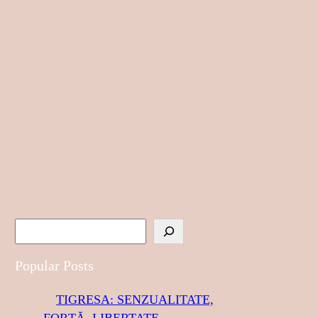
S
e
a
Popular Posts
r
TIGRESA: SENZUALITATE,
c