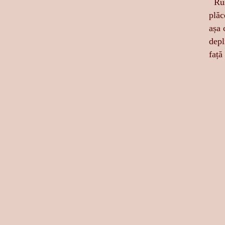
Ruși
plăc
așa 
depl
față