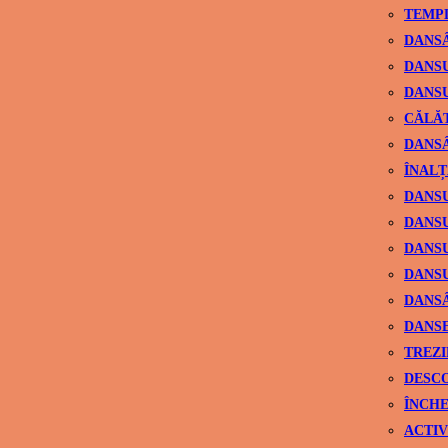
TEMPL
DANSÂ
DANSU
DANSU
CĂLĂ
DANSÂ
ÎNALȚ
DANSU
DANSU
DANSU
DANSU
DANS
DANSE
TREZI
DESCO
ÎNCHE
ACTIV