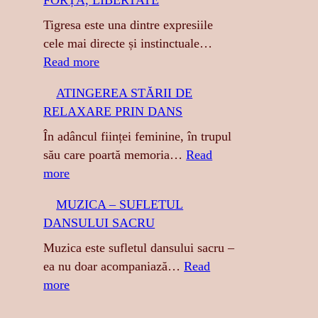
FORȚĂ, LIBERTATE
h
Tigresa este una dintre expresiile
cele mai directe și instinctuale…
:
Read more
T
ATINGEREA STĂRII DE
I
RELAXARE PRIN DANS
G
R
În adâncul ființei feminine, în trupul
E
său care poartă memoria…
Read
S
:
more
A
A
MUZICA – SUFLETUL
:
T
DANSULUI SACRU
S
I
E
N
Muzica este sufletul dansului sacru –
N
G
ea nu doar acompaniază…
Read
Z
E
:
more
U
R
M