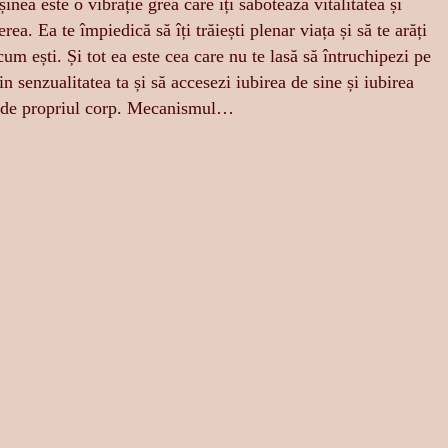
nea este o vibrație grea care îți sabotează vitalitatea și
erea. Ea te împiedică să îți trăiești plenar viața și să te arăți
cum ești. Și tot ea este cea care nu te lasă să întruchipezi pe
in senzualitatea ta și să accesezi iubirea de sine și iubirea
 de propriul corp. Mecanismul…