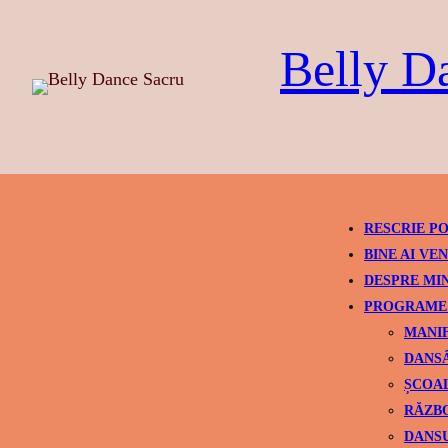
Skip
to
Belly D
content
RESCRIE PO
BINE AI VEN
DESPRE MI
PROGRAME 
MANIF
DANSÂ
ȘCOAL
RĂZBO
DANSU