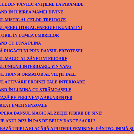
UL DIN PÂNTEC~INIȚIERE LA PIRAMIDE
ND ÎN IUBIREA MAMEI DIVINE
L MISTIC AL CELOR TREI ROZE
L ȘERPUITOR AL ENERGIEI KUNDALINI
TORIE ÎN LUMEA UMBRELOR
ND CU LUNA PLINĂ
Ă RUGĂCIUNI PRIN DANSUL PREOTESEI!
L MAGIC AL ZÂNEI INTERIOARE
L UNIUNII INTERIOARE: YIN YANG
L TRANSFORMATOR AL VIEȚII TALE
L ACTIVĂRII EROINEI TALE INTERIOARE
ÂND ÎN LUMINĂ CU STRĂMOAȘELE
AZĂ PE FRECVENȚA ABUNDENȚEI!
REA FEMEII SENZUALE
PERĂ DANSUL MAGIC AL ZEIȚEI IUBIRII DE SINE!
IE ANUL 2023 ÎN PAS DE BELLY DANCE SACRU!
EAZĂ TRIPLA FLACĂRĂ A PUTERII FEMININE: PÂNTEC, INIMĂ ȘI