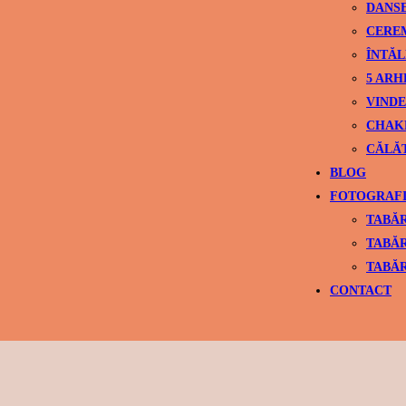
DANS
CEREM
ÎNTĂL
5 ARH
VINDE
CHAK
CĂLĂ
BLOG
FOTOGRAFI
TABĂR
TABĂR
TABĂR
CONTACT