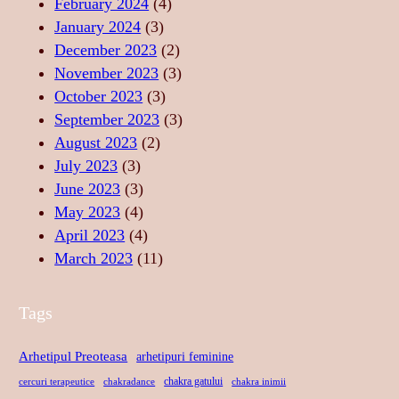
February 2024
(4)
R
P
U
January 2024
(3)
T
R
L
December 2023
(2)
A
I
U
November 2023
(3)
T
N
I
October 2023
(3)
E
D
S
September 2023
(3)
A
A
August 2023
(2)
N
C
July 2023
(3)
S
R
June 2023
(3)
U
May 2023
(4)
April 2023
(4)
March 2023
(11)
Tags
Arhetipul Preoteasa
arhetipuri feminine
chakra gatului
cercuri terapeutice
chakradance
chakra inimii