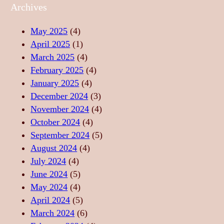
A
E
U
Archives
L
A
Z
I
S
I
May 2025
(4)
T
T
C
April 2025
(1)
A
Ă
A
March 2025
(4)
T
R
–
February 2025
(4)
E
I
S
January 2025
(4)
,
I
U
December 2024
(3)
F
D
F
November 2024
(4)
O
E
L
October 2024
(4)
R
R
E
September 2024
(5)
Ț
E
T
August 2024
(4)
Ă
L
U
July 2024
(4)
,
A
L
June 2024
(5)
L
X
D
May 2024
(4)
I
A
A
April 2024
(5)
B
R
N
March 2024
(6)
E
E
S