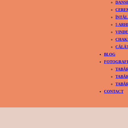
DANS
CEREM
ÎNTĂL
5 ARH
VINDE
CHAK
CĂLĂ
BLOG
FOTOGRAFI
TABĂR
TABĂR
TABĂR
CONTACT