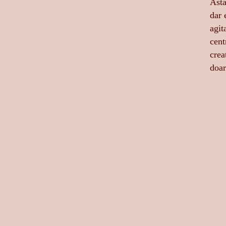
Astă
dar 
agit
cent
crea
doar