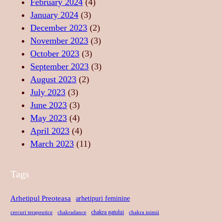
February 2024
(4)
R
P
U
January 2024
(3)
T
R
L
December 2023
(2)
A
I
U
November 2023
(3)
T
N
I
October 2023
(3)
E
D
S
September 2023
(3)
A
A
August 2023
(2)
N
C
July 2023
(3)
S
R
June 2023
(3)
U
May 2023
(4)
April 2023
(4)
March 2023
(11)
Tags
Arhetipul Preoteasa
arhetipuri feminine
chakra gatului
cercuri terapeutice
chakradance
chakra inimii