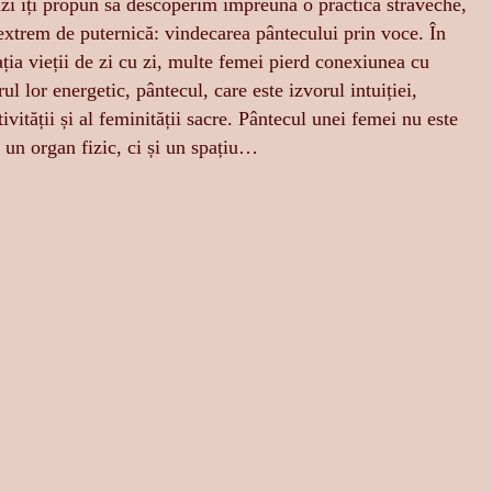
zi îți propun să descoperim împreună o practică străveche,
extrem de puternică: vindecarea pântecului prin voce. În
ația vieții de zi cu zi, multe femei pierd conexiunea cu
rul lor energetic, pântecul, care este izvorul intuiției,
tivității și al feminității sacre. Pântecul unei femei nu este
 un organ fizic, ci și un spațiu…