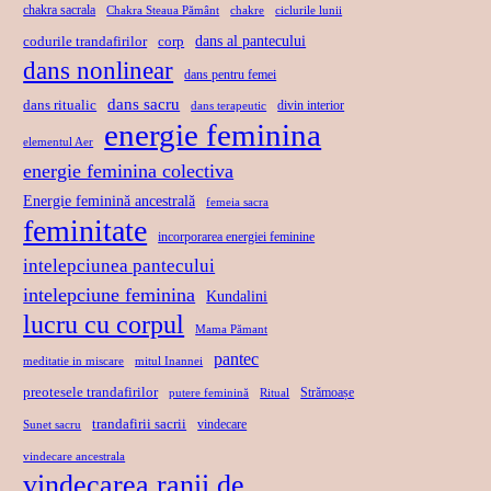
chakra sacrala
Chakra Steaua Pământ
chakre
ciclurile lunii
dans al pantecului
codurile trandafirilor
corp
dans nonlinear
dans pentru femei
dans sacru
dans ritualic
divin interior
dans terapeutic
energie feminina
elementul Aer
energie feminina colectiva
Energie feminină ancestrală
femeia sacra
feminitate
incorporarea energiei feminine
intelepciunea pantecului
intelepciune feminina
Kundalini
lucru cu corpul
Mama Pămant
pantec
meditatie in miscare
mitul Inannei
preotesele trandafirilor
Strămoașe
putere feminină
Ritual
trandafirii sacrii
vindecare
Sunet sacru
vindecare ancestrala
vindecarea ranii de