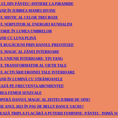
UL DIN PÂNTEC~INIȚIERE LA PIRAMIDE
ND ÎN IUBIREA MAMEI DIVINE
L MISTIC AL CELOR TREI ROZE
L ȘERPUITOR AL ENERGIEI KUNDALINI
TORIE ÎN LUMEA UMBRELOR
ND CU LUNA PLINĂ
Ă RUGĂCIUNI PRIN DANSUL PREOTESEI!
L MAGIC AL ZÂNEI INTERIOARE
L UNIUNII INTERIOARE: YIN YANG
L TRANSFORMATOR AL VIEȚII TALE
L ACTIVĂRII EROINEI TALE INTERIOARE
ÂND ÎN LUMINĂ CU STRĂMOAȘELE
AZĂ PE FRECVENȚA ABUNDENȚEI!
REA FEMEII SENZUALE
PERĂ DANSUL MAGIC AL ZEIȚEI IUBIRII DE SINE!
IE ANUL 2023 ÎN PAS DE BELLY DANCE SACRU!
EAZĂ TRIPLA FLACĂRĂ A PUTERII FEMININE: PÂNTEC, INIMĂ ȘI