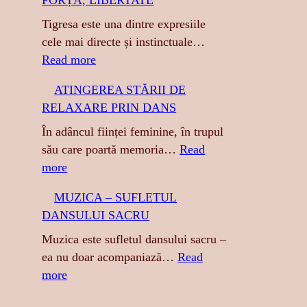
FORȚĂ, LIBERTATE
h
Tigresa este una dintre expresiile
cele mai directe și instinctuale…
:
Read more
T
ATINGEREA STĂRII DE
I
RELAXARE PRIN DANS
G
R
În adâncul ființei feminine, în trupul
E
său care poartă memoria…
Read
S
:
more
A
A
MUZICA – SUFLETUL
:
T
DANSULUI SACRU
S
I
E
N
Muzica este sufletul dansului sacru –
N
G
ea nu doar acompaniază…
Read
Z
E
:
more
U
R
M