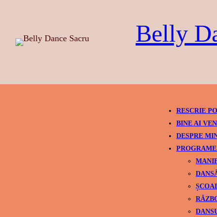
Skip
to
Belly D
content
RESCRIE PO
BINE AI VEN
DESPRE MI
PROGRAME 
MANIF
DANSÂ
ȘCOAL
RĂZBO
DANSU