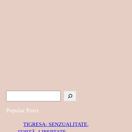
S
e
a
Popular Posts
r
TIGRESA: SENZUALITATE,
c