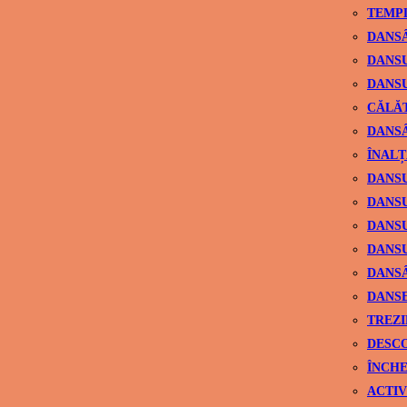
TEMPL
DANSÂ
DANSU
DANSU
CĂLĂ
DANSÂ
ÎNALȚ
DANSU
DANSU
DANSU
DANSU
DANS
DANSE
TREZI
DESCO
ÎNCHE
ACTIV