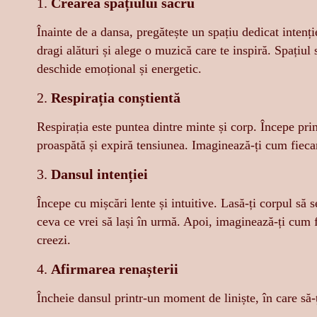
1.
Crearea spațiului sacru
Înainte de a dansa, pregătește un spațiu dedicat intenț
dragi alături și alege o muzică care te inspiră. Spațiul 
deschide emoțional și energetic.
2.
Respirația conștientă
Respirația este puntea dintre minte și corp. Începe pri
proaspătă și expiră tensiunea. Imaginează-ți cum fiecar
3.
Dansul intenției
Începe cu mișcări lente și intuitive. Lasă-ți corpul să 
ceva ce vrei să lași în urmă. Apoi, imaginează-ți cum f
creezi.
4.
Afirmarea renașterii
Încheie dansul printr-un moment de liniște, în care să-