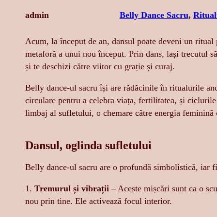
admin
Belly Dance Sacru
, 
Ritual
Acum, la început de an, dansul poate deveni un ritual 
metaforă a unui nou început. Prin dans, lași trecutul să
și te deschizi către viitor cu grație și curaj.
Belly dance-ul sacru își are rădăcinile în ritualurile a
circulare pentru a celebra viața, fertilitatea, și cicluri
limbaj al sufletului, o chemare către energia feminină c
Dansul, oglinda sufletului
Belly dance-ul sacru are o profundă simbolistică, iar 
1.
Tremurul
și vibrații
– Aceste mișcări sunt ca o scu
nou prin tine. Ele activează focul interior.