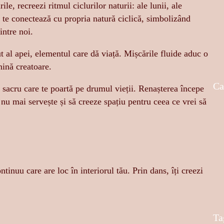
e, recreezi ritmul ciclurilor naturii: ale lunii, ale
re te conectează cu propria natură ciclică, simbolizând
intre noi.
t al apei, elementul care dă viață. Mișcările fluide aduc o
nină creatoare.
Ca
sacru care te poartă pe drumul vieții. Renașterea începe
 nu mai servește și să creeze spațiu pentru ceea ce vrei să
tinuu care are loc în interiorul tău. Prin dans, îți creezi
Ta