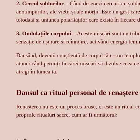
2. Cercul șoldurilor
– Când desenezi cercuri cu șolduril
anotimpurilor, ale vieții și ale morții. Este un gest ca
totodată și uniunea polarităților care există în fiecare d
3. Ondulațiile corpului
– Aceste mișcări sunt un tribu
senzație de ușurare și reînnoire, activând energia femi
Dansând, devenii conștientă de corpul tău – un templu 
atunci când permiți fiecărei mișcări să dizolve ceea ce
atragi în lumea ta.
Dansul ca ritual personal de renaștere
Renașterea nu este un proces brusc, ci este un ritual con
propriile ritualuri sacre, cum ar fi următorul: