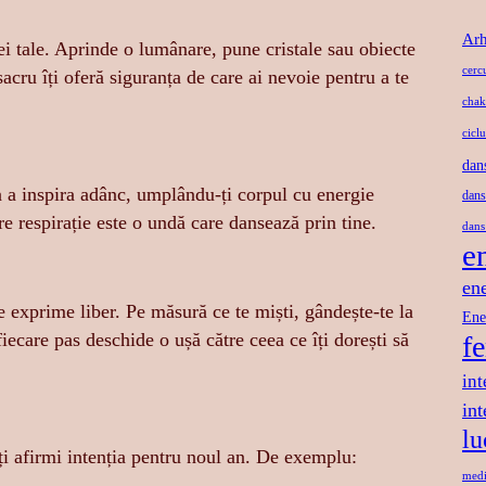
Arh
iei tale. Aprinde o lumânare, pune cristale sau obiecte
cerc
sacru îți oferă siguranța de care ai nevoie pentru a te
chak
ciclu
dan
n a inspira adânc, umplându-ți corpul cu energie
dans
e respirație este o undă care dansează prin tine.
dans
e
en
se exprime liber. Pe măsură ce te miști, gândește-te la
Ene
iecare pas deschide o ușă către ceea ce îți dorești să
f
int
in
lu
ți afirmi intenția pentru noul an. De exemplu:
medi