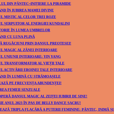
UL DIN PÂNTEC~INIȚIERE LA PIRAMIDE
ND ÎN IUBIREA MAMEI DIVINE
L MISTIC AL CELOR TREI ROZE
L ȘERPUITOR AL ENERGIEI KUNDALINI
TORIE ÎN LUMEA UMBRELOR
ND CU LUNA PLINĂ
Ă RUGĂCIUNI PRIN DANSUL PREOTESEI!
L MAGIC AL ZÂNEI INTERIOARE
L UNIUNII INTERIOARE: YIN YANG
L TRANSFORMATOR AL VIEȚII TALE
L ACTIVĂRII EROINEI TALE INTERIOARE
ÂND ÎN LUMINĂ CU STRĂMOAȘELE
AZĂ PE FRECVENȚA ABUNDENȚEI!
REA FEMEII SENZUALE
PERĂ DANSUL MAGIC AL ZEIȚEI IUBIRII DE SINE!
IE ANUL 2023 ÎN PAS DE BELLY DANCE SACRU!
EAZĂ TRIPLA FLACĂRĂ A PUTERII FEMININE: PÂNTEC, INIMĂ ȘI