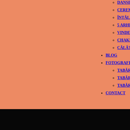
DANS
CEREM
ÎNTĂL
5 ARH
VINDE
CHAK
CĂLĂ
BLOG
FOTOGRAFI
TABĂR
TABĂR
TABĂR
CONTACT