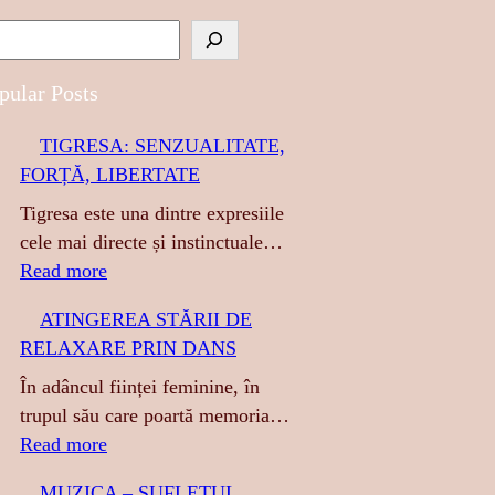
pular Posts
TIGRESA: SENZUALITATE,
FORȚĂ, LIBERTATE
Tigresa este una dintre expresiile
cele mai directe și instinctuale…
:
Read more
T
ATINGEREA STĂRII DE
I
RELAXARE PRIN DANS
G
R
În adâncul ființei feminine, în
E
trupul său care poartă memoria…
S
:
Read more
A
A
MUZICA – SUFLETUL