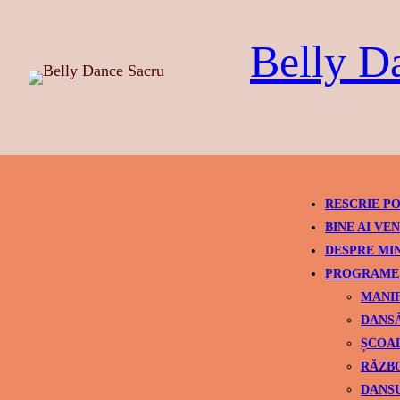
Skip
to
Belly D
content
RESCRIE PO
BINE AI VEN
DESPRE MI
PROGRAME 
MANIF
DANSÂ
ȘCOAL
RĂZBO
DANSU