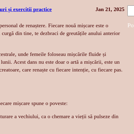
S
uri și exercitii practice
Jan 21, 2025
e
a
Po
personal de renaștere. Fiecare nouă mișcare este o
r
 curgă din tine, te dezbraci de greutățile anului anterior
c
h
ncestrale, unde femeile foloseau mișcările fluide și
le lunii. Acest dans nu este doar o artă a mișcării, este un
reatoare, care renaște cu fiecare intenție, cu fiecare pas.
fiecare mișcare spune o poveste:
turare a vechiului, ca o chemare a vieții să pulseze din