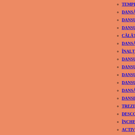
TEMPL
DANSÂ
DANSU
DANSU
CĂLĂ
DANSÂ
ÎNALȚ
DANSU
DANSU
DANSU
DANSU
DANS
DANSE
TREZI
DESCO
ÎNCHE
ACTIV