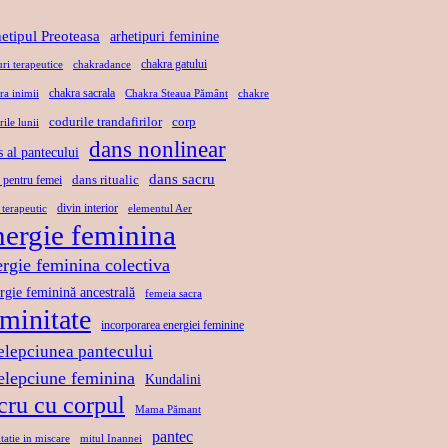
T
Ă
L
U
etipul Preoteasa
arhetipuri feminine
,
A
L
chakra gatului
uri terapeutice
chakradance
L
X
D
chakra sacrala
ra inimii
Chakra Steaua Pământ
chakre
I
A
A
codurile trandafirilor
corp
rile lunii
B
R
N
dans nonlinear
s al pantecului
E
E
S
R
dans sacru
P
U
dans ritualic
 pentru femei
T
R
L
divin interior
 terapeutic
elementul Aer
nergie feminina
A
I
U
T
N
I
ergie feminina colectiva
E
D
S
rgie feminină ancestrală
femeia sacra
A
A
eminitate
incorporarea energiei feminine
N
C
elepciunea pantecului
S
R
telepciune feminina
Kundalini
U
cru cu corpul
Mama Pămant
pantec
tatie in miscare
mitul Inannei