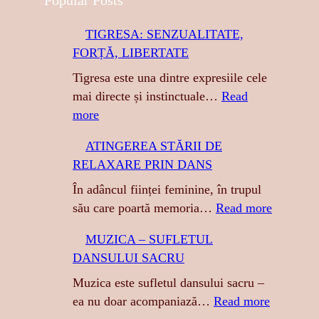
r
TIGRESA: SENZUALITATE,
c
FORȚĂ, LIBERTATE
h
Tigresa este una dintre expresiile cele
mai directe și instinctuale…
Read
:
more
T
ATINGEREA STĂRII DE
I
RELAXARE PRIN DANS
G
R
În adâncul ființei feminine, în trupul
E
:
său care poartă memoria…
Read more
S
A
MUZICA – SUFLETUL
A
T
DANSULUI SACRU
:
I
S
N
Muzica este sufletul dansului sacru –
E
G
:
ea nu doar acompaniază…
Read more
N
E
M