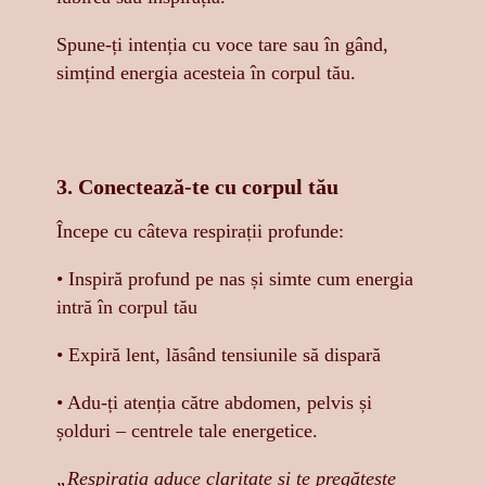
Spune-ți intenția cu voce tare sau în gând,
simțind energia acesteia în corpul tău.
3. Conectează-te cu corpul tău
Începe cu câteva respirații profunde:
• Inspiră profund pe nas și simte cum energia
intră în corpul tău
• Expiră lent, lăsând tensiunile să dispară
• Adu-ți atenția către abdomen, pelvis și
șolduri – centrele tale energetice.
„Respirația aduce claritate și te pregătește