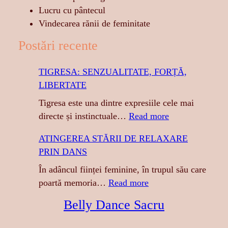
Lucru cu pântecul
Vindecarea rănii de feminitate
Postări recente
TIGRESA: SENZUALITATE, FORȚĂ,
LIBERTATE
Tigresa este una dintre expresiile cele mai
:
directe și instinctuale…
Read more
T
ATINGEREA STĂRII DE RELAXARE
I
PRIN DANS
G
R
În adâncul ființei feminine, în trupul său care
E
:
poartă memoria…
Read more
S
A
Belly Dance Sacru
A
T
:
I