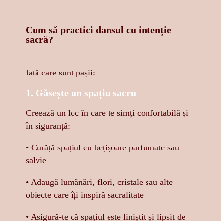
Cum să practici dansul cu intenție
sacră?
Iată care sunt pașii:
1. Găsește un spațiu sacru
Creează un loc în care te simți confortabilă și
în siguranță:
• Curăță spațiul cu bețișoare parfumate sau
salvie
• Adaugă lumânări, flori, cristale sau alte
obiecte care îți inspiră sacralitate
• Asigură-te că spațiul este liniștit și lipsit de