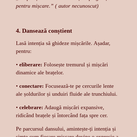
pentru mișcare.” ( autor necunoscut)
4. Dansează conștient
Lasă intenția să ghideze mișcările. Așadar,
pentru:
•
eliberare:
Folosește tremurul și mișcări
dinamice ale brațelor.
•
conectare:
Focusează-te pe cercurile lente
ale șoldurilor și unduiri fluide ale trunchiului.
•
celebrare:
Adaugă mișcări expansive,
ridicând brațele și întorcând fața spre cer.
Pe parcursul dansului, amintește-ți intenția și
simte cum fiecare mișcare devine o expresie a