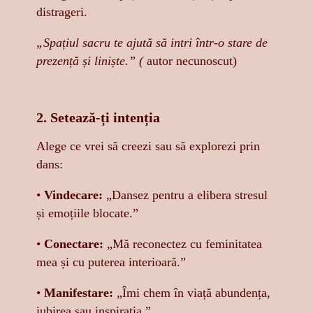
distrageri.
„Spațiul sacru te ajută să intri într-o stare de
prezență și liniște.” (
autor necunoscut)
2. Setează-ți intenția
Alege ce vrei să creezi sau să explorezi prin
dans:
•
Vindecare:
„Dansez pentru a elibera stresul
și emoțiile blocate.”
•
Conectare:
„Mă reconectez cu feminitatea
mea și cu puterea interioară.”
•
Manifestare:
„Îmi chem în viață abundența,
iubirea sau inspirația.”