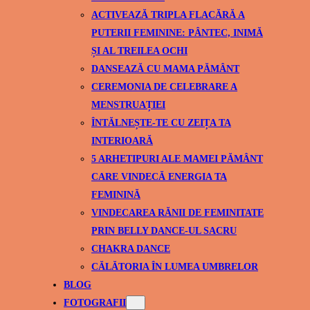
ACTIVEAZĂ TRIPLA FLACĂRĂ A
PUTERII FEMININE: PÂNTEC, INIMĂ
ȘI AL TREILEA OCHI
DANSEAZĂ CU MAMA PĂMÂNT
CEREMONIA DE CELEBRARE A
MENSTRUAȚIEI
ÎNTĂLNEȘTE-TE CU ZEIȚA TA
INTERIOARĂ
5 ARHETIPURI ALE MAMEI PĂMÂNT
CARE VINDECĂ ENERGIA TA
FEMININĂ
VINDECAREA RĂNII DE FEMINITATE
PRIN BELLY DANCE-UL SACRU
CHAKRA DANCE
CĂLĂTORIA ÎN LUMEA UMBRELOR
BLOG
FOTOGRAFII