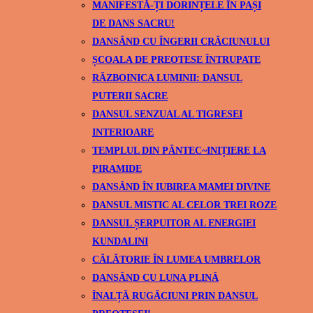
MANIFESTĂ-ȚI DORINȚELE ÎN PAȘI
DE DANS SACRU!
DANSÂND CU ÎNGERII CRĂCIUNULUI
ȘCOALA DE PREOTESE ÎNTRUPATE
RĂZBOINICA LUMINII: DANSUL
PUTERII SACRE
DANSUL SENZUAL AL TIGRESEI
INTERIOARE
TEMPLUL DIN PÂNTEC~INIȚIERE LA
PIRAMIDE
DANSÂND ÎN IUBIREA MAMEI DIVINE
DANSUL MISTIC AL CELOR TREI ROZE
DANSUL ȘERPUITOR AL ENERGIEI
KUNDALINI
CĂLĂTORIE ÎN LUMEA UMBRELOR
DANSÂND CU LUNA PLINĂ
ÎNALȚĂ RUGĂCIUNI PRIN DANSUL