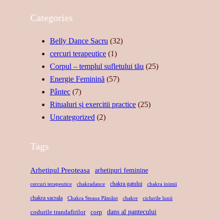
Z
R
U
Categories
U
E
Z
A
A
I
Belly Dance Sacru
(32)
L
S
C
cercuri terapeutice
(1)
I
T
A
Corpul – templul sufletului tău
(25)
T
Ă
–
Energie Feminină
(57)
A
R
S
Pântec
(7)
T
I
U
Ritualuri și exercitii practice
(25)
E
I
F
Uncategorized
(2)
,
D
L
F
E
E
Tags
O
R
T
R
E
U
Arhetipul Preoteasa
arhetipuri feminine
Ț
L
L
chakra gatului
cercuri terapeutice
chakradance
chakra inimii
Ă
A
D
chakra sacrala
Chakra Steaua Pământ
chakre
ciclurile lunii
,
X
A
dans al pantecului
codurile trandafirilor
corp
L
A
N