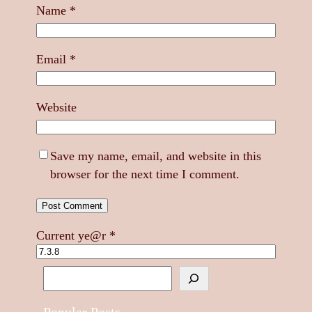
Name
*
Email
*
Website
Save my name, email, and website in this
browser for the next time I comment.
Current ye@r
*
S
e
a
Popular Posts