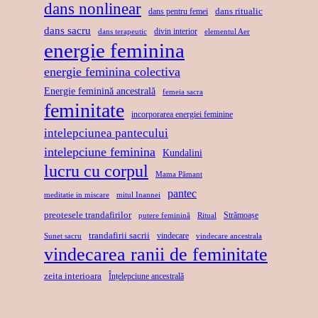
dans nonlinear
I
dans ritualic
dans pentru femei
R
S
dans sacru
B
E
U
divin interior
dans terapeutic
elementul Aer
energie feminina
E
P
L
R
R
U
energie feminina colectiva
T
I
I
Energie feminină ancestrală
femeia sacra
A
N
feminitate
S
incorporarea energiei feminine
T
D
A
intelepciunea pantecului
E
A
C
intelepciune feminina
Kundalini
N
R
lucru cu corpul
Mama Pămant
S
U
pantec
meditatie in miscare
mitul Inannei
preotesele trandafirilor
Strămoașe
putere feminină
Ritual
trandafirii sacrii
vindecare
Sunet sacru
vindecare ancestrala
vindecarea ranii de feminitate
zeita interioara
Înțelepciune ancestrală