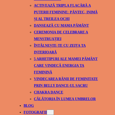
ACTIVEAZĂ TRIPLA FLACĂRĂ A
PUTERII FEMININE: PÂNTEC, INIMĂ
ȘI AL TREILEA OCHI
DANSEAZĂ CU MAMA PĂMÂNT
CEREMONIA DE CELEBRARE A
MENSTRUAȚIEI
ÎNTĂLNEȘTE-TE CU ZEIȚA TA
INTERIOARĂ
5 ARHETIPURI ALE MAMEI PĂMÂNT
CARE VINDECĂ ENERGIA TA
FEMININĂ
VINDECAREA RĂNII DE FEMINITATE
PRIN BELLY DANCE-UL SACRU
CHAKRA DANCE
CĂLĂTORIA ÎN LUMEA UMBRELOR
BLOG
FOTOGRAFII