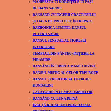
MANIFESTĂ-ȚI DORINȚELE ÎN PAȘI
DE DANS SACRU!
DANSÂND CU ÎNGERII CRĂCIUNULUI
ȘCOALA DE PREOTESE ÎNTRUPATE
RĂZBOINICA LUMINII: DANSUL
PUTERII SACRE
DANSUL SENZUAL AL TIGRESEI
INTERIOARE
TEMPLUL DIN PÂNTEC~INIȚIERE LA
PIRAMIDE
DANSÂND ÎN IUBIREA MAMEI DIVINE
DANSUL MISTIC AL CELOR TREI ROZE
DANSUL ȘERPUITOR AL ENERGIEI
KUNDALINI
CĂLĂTORIE ÎN LUMEA UMBRELOR
DANSÂND CU LUNA PLINĂ
ÎNALȚĂ RUGĂCIUNI PRIN DANSUL