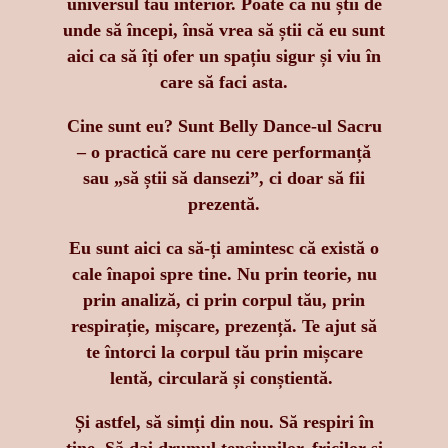
universul tău interior. Poate că nu știi de
unde să începi, însă vrea să știi că eu sunt
aici ca să îți ofer un spațiu sigur și viu în
care să faci asta.
Cine sunt eu? Sunt Belly Dance-ul Sacru
– o practică care nu cere performanță
sau „să știi să dansezi”, ci doar să fii
prezentă.
Eu sunt aici ca să-ți amintesc că există o
cale înapoi spre tine. Nu prin teorie, nu
prin analiză, ci prin corpul tău, prin
respirație, mișcare, prezență. Te ajut să
te întorci la corpul tău prin mișcare
lentă, circulară și conștientă.
Și astfel, să simți din nou. Să respiri în