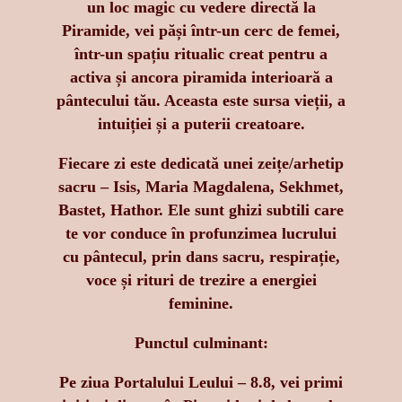
un loc magic cu vedere directă la
Piramide, vei păși într-un cerc de femei,
într-un spațiu ritualic creat pentru a
activa și ancora piramida interioară a
pântecului tău. Aceasta este sursa vieții, a
intuiției și a puterii creatoare.
Fiecare zi este dedicată unei zeițe/arhetip
sacru – Isis, Maria Magdalena, Sekhmet,
Bastet, Hathor. Ele sunt ghizi subtili care
te vor conduce în profunzimea lucrului
cu pântecul, prin dans sacru, respirație,
voce și rituri de trezire a energiei
feminine.
Punctul culminant:
Pe ziua Portalului Leului – 8.8, vei primi