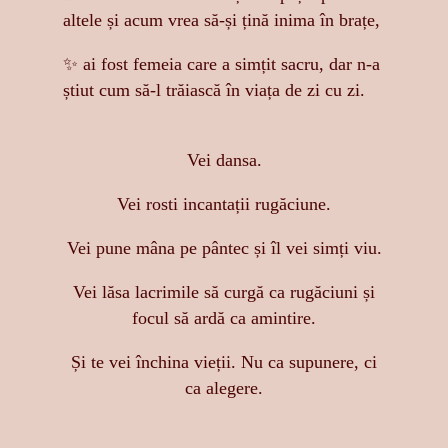
altele și acum vrea să-și țină inima în brațe,
✨ ai fost femeia care a simțit sacru, dar n-a
știut cum să-l trăiască în viața de zi cu zi.
Vei dansa.
Vei rosti incantații rugăciune.
Vei pune mâna pe pântec și îl vei simți viu.
Vei lăsa lacrimile să curgă ca rugăciuni și
focul să ardă ca amintire.
Și te vei închina vieții. Nu ca supunere, ci
ca alegere.