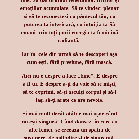
tine. Să dai drumul tensiunilor, fricilor și
emoțiilor acumulate. Să te vindeci plenar
și să te reconectezi cu pântecul tău, cu
puterea ta interioară, cu intuiția ta Să
emani prin toți porii energia ta feminină
radiantă.
Iar în cele din urmă să te descoperi așa
cum ești, fără presiune, fără mască.
Aici nu e despre a face „bine”. E despre
a fi tu. E despre a-ți da voie să te miști,
să te exprimi, să-ți asculți corpul și să-l
lași să-ți arate ce are nevoie.
Și mai mult decât atât: e mai ușor când
nu ești singură! Când dansezi în cerc cu
alte femei, se creează un spațiu de
susținere, de oglindire și de siguranță.