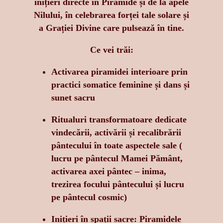
inițieri directe în Piramide și de la apele
Nilului, în celebrarea forței tale solare și
a Grației Divine care pulsează în tine.
Ce vei trăi:
Activarea piramidei interioare prin
practici somatice feminine și dans și
sunet sacru
Ritualuri transformatoare dedicate
vindecării, activării și recalibrării
pântecului în toate aspectele sale (
lucru pe pântecul Mamei Pământ,
activarea axei pântec – inima,
trezirea focului pântecului și lucru
pe pântecul cosmic)
Inițieri în spații sacre: Piramidele