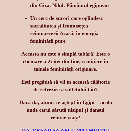
din Giza, Nilul, Pământul egiptean
Un cerc de surori care oglindesc
sacralitatea și frumusețea
reîntoarcerii Acasă
,
în energia
feminității pure
Aceasta nu este o simplă tabără!
Este o
chemare a Zeiței din tine, o inițiere în
tainele feminității originare.
Ești pregătită să vii în această călătorie
de retrezire a sufletului tău?
Dacă da, atunci te aștept în Egipt – acolo
unde cerul sărută nisipul și dansul
reînvie viața
!
DA, VREAU SĂ AFLU MAI MULTE!