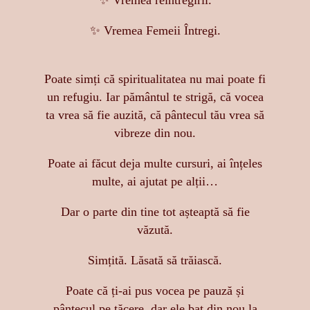
✨ Vremea reîntregirii.
✨ Vremea Femeii Întregi.
Poate simți că spiritualitatea nu mai poate fi
un refugiu. Iar pământul te strigă, că vocea
ta vrea să fie auzită, că pântecul tău vrea să
vibreze din nou.
Poate ai făcut deja multe cursuri, ai înțeles
multe, ai ajutat pe alții…
Dar o parte din tine tot așteaptă să fie
văzută.
Simțită. Lăsată să trăiască.
Poate că ți-ai pus vocea pe pauză și
pântecul pe tăcere, dar ele bat din nou la