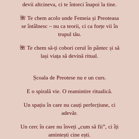
devii altcineva, ci te întorci înapoi la tine.
🌺 Te chem acolo unde Femeia și Preoteasa
se întâlnesc – nu ca teorii, ci ca forțe vii în
trupul tău.
🌺 Te chem să-ți cobori cerul în pântec și să
lași viața să devină ritual.
Școala de Preotese nu e un curs.
E o spirală vie. O reamintire ritualică.
Un spațiu în care nu cauți perfecțiune, ci
adevăr.
Un cerc în care nu înveți „cum să fii”, ci îți
amintești cine ești.