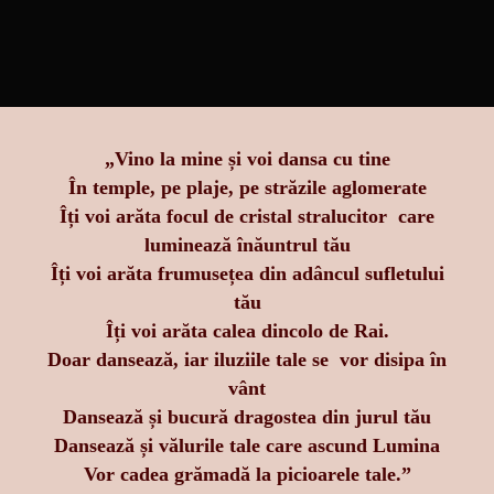
„Vino la mine și voi dansa cu tine
În temple, pe plaje, pe străzile aglomerate
Îți voi arăta focul de cristal stralucitor care
lumineaz
ă
înăuntrul t
ă
u
Îți voi arăta frumusețea din adâncul sufletului
tău
Îți voi arăta calea dincolo de Rai.
Doar dansează, iar iluziile tale se vor disipa în
vânt
Dansează și bucură dragostea din jurul tău
Dansează și vălurile tale care ascund Lumina
Vor cadea grămadă la picioarele tale.”